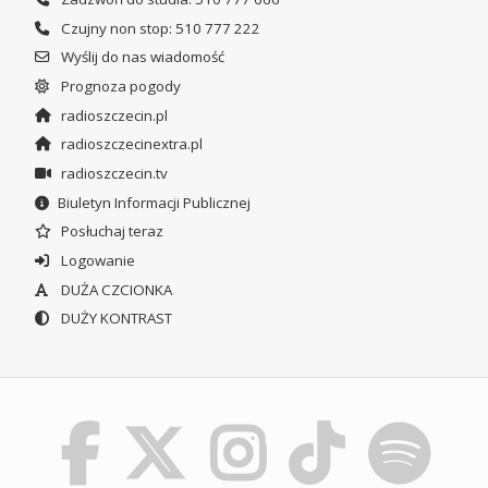
Czujny non stop: 510 777 222
Wyślij do nas wiadomość
Prognoza pogody
radioszczecin.pl
radioszczecinextra.pl
radioszczecin.tv
Biuletyn Informacji Publicznej
Posłuchaj teraz
Logowanie
DUŻA CZCIONKA
DUŻY KONTRAST