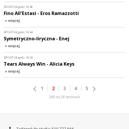
2013-07-24, godz. 16:46
Fino All'Estasi - Eros Ramazzotti
» więcej
2013-07-24, godz. 16:44
Symetryczno-liryczna - Enej
» więcej
2013-07-24, godz. 16:43
Tears Always Win - Alicia Keys
» więcej
1
2
3
4
5
280 na 28 stronach
Zadzwoń do studia: 510 777 666