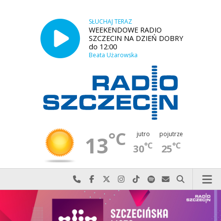
SŁUCHAJ TERAZ
WEEKENDOWE RADIO
SZCZECIN NA DZIEŃ DOBRY
do 12:00
Beata Użarowska
°C
jutro
pojutrze
13
°C
°C
30
25
Najlepiej po prostu do nas zadzwoń
Odwiedź nas na Facebook-u
Odwiedź nas na X
Odwiedź nas na Instagram-ie
Odwiedź nas na TikTok-u
Szukaj nas na Spotify
Wyślij do nas w
Szukaj