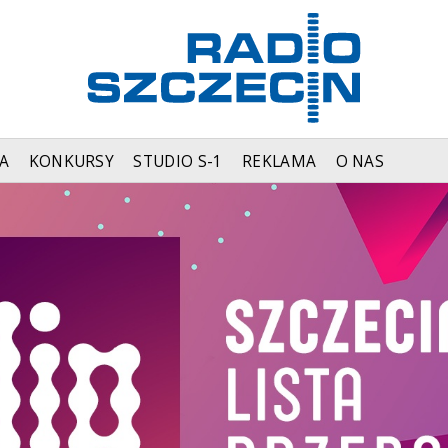
A
KONKURSY
STUDIO S-1
REKLAMA
O NAS