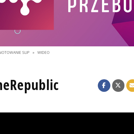
NOTOWANIE SLIP
»
WIDEO
OneRepublic