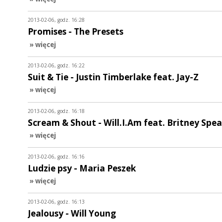
2013-02-06, godz. 16:28
Promises - The Presets
» więcej
2013-02-06, godz. 16:22
Suit & Tie - Justin Timberlake feat. Jay-Z
» więcej
2013-02-06, godz. 16:18
Scream & Shout - Will.I.Am feat. Britney Spea
» więcej
2013-02-06, godz. 16:16
Ludzie psy - Maria Peszek
» więcej
2013-02-06, godz. 16:13
Jealousy - Will Young