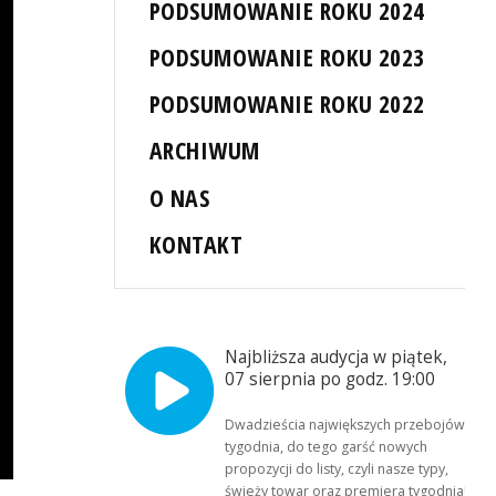
PODSUMOWANIE ROKU 2024
PODSUMOWANIE ROKU 2023
PODSUMOWANIE ROKU 2022
ARCHIWUM
O NAS
KONTAKT
Najbliższa audycja w piątek,
07 sierpnia po godz. 19:00
Dwadzieścia największych przebojów
tygodnia, do tego garść nowych
propozycji do listy, czyli nasze typy,
świeży towar oraz premiera tygodnia!