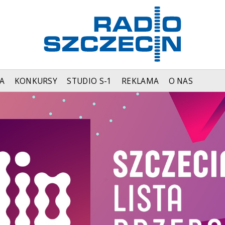
A
KONKURSY
STUDIO S-1
REKLAMA
O NAS