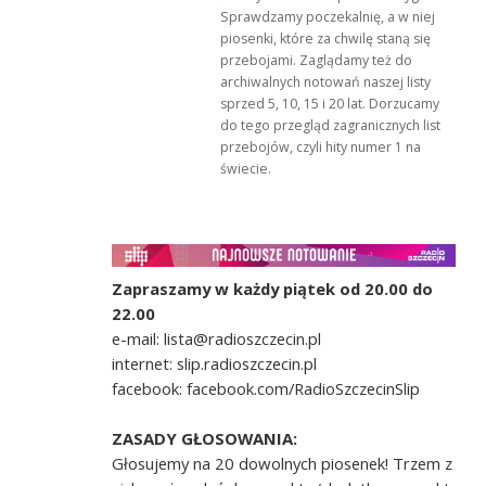
Sprawdzamy poczekalnię, a w niej
piosenki, które za chwilę staną się
przebojami. Zaglądamy też do
archiwalnych notowań naszej listy
sprzed 5, 10, 15 i 20 lat. Dorzucamy
do tego przegląd zagranicznych list
przebojów, czyli hity numer 1 na
świecie.
Zapraszamy w każdy piątek od 20.00 do
22.00
e-mail: lista@radioszczecin.pl
internet: slip.radioszczecin.pl
facebook: facebook.com/RadioSzczecinSlip
ZASADY GŁOSOWANIA:
Głosujemy na 20 dowolnych piosenek! Trzem z