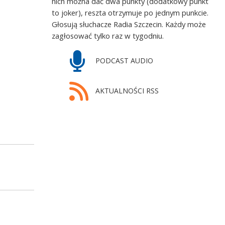
nich można dać dwa punkty (dodatkowy punkt
to joker), reszta otrzymuje po jednym punkcie.
Głosują słuchacze Radia Szczecin. Każdy może
zagłosować tylko raz w tygodniu.
PODCAST AUDIO
AKTUALNOŚCI RSS