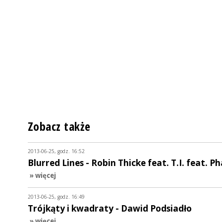
Zobacz także
2013-06-25, godz. 16:52
Blurred Lines - Robin Thicke feat. T.I. feat. Ph
» więcej
2013-06-25, godz. 16:49
Trójkąty i kwadraty - Dawid Podsiadło
» więcej