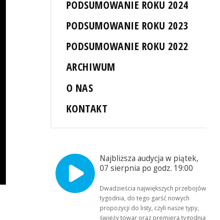
PODSUMOWANIE ROKU 2024
PODSUMOWANIE ROKU 2023
PODSUMOWANIE ROKU 2022
ARCHIWUM
O NAS
KONTAKT
Najbliższa audycja w piątek,
07 sierpnia po godz. 19:00
Dwadzieścia największych przebojów
tygodnia, do tego garść nowych
propozycji do listy, czyli nasze typy,
świeży towar oraz premiera tygodnia!