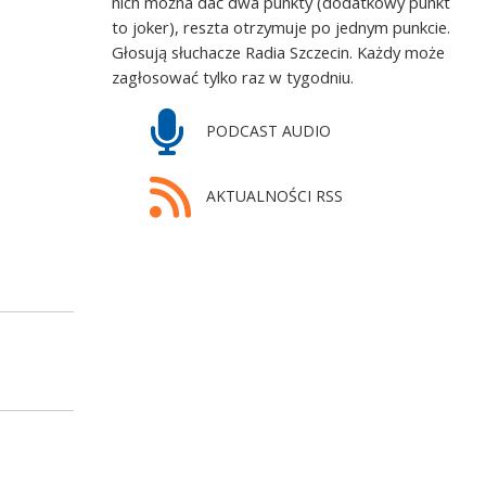
nich można dać dwa punkty (dodatkowy punkt
to joker), reszta otrzymuje po jednym punkcie.
Głosują słuchacze Radia Szczecin. Każdy może
zagłosować tylko raz w tygodniu.
PODCAST AUDIO
AKTUALNOŚCI RSS