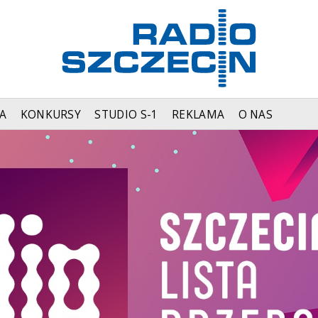
A
KONKURSY
STUDIO S-1
REKLAMA
O NAS