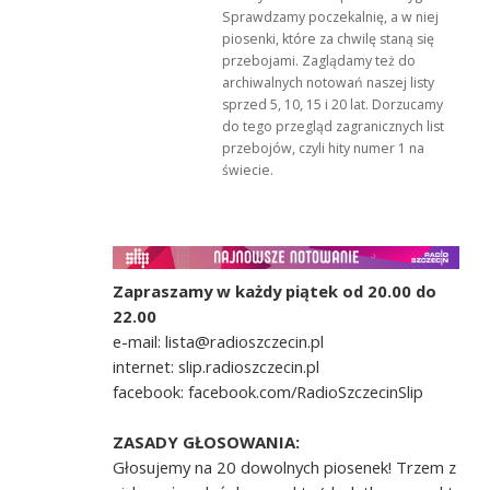
Sprawdzamy poczekalnię, a w niej
piosenki, które za chwilę staną się
przebojami. Zaglądamy też do
archiwalnych notowań naszej listy
sprzed 5, 10, 15 i 20 lat. Dorzucamy
do tego przegląd zagranicznych list
przebojów, czyli hity numer 1 na
świecie.
Zapraszamy w każdy piątek od 20.00 do
22.00
e-mail: lista@radioszczecin.pl
internet: slip.radioszczecin.pl
facebook: facebook.com/RadioSzczecinSlip
ZASADY GŁOSOWANIA:
Głosujemy na 20 dowolnych piosenek! Trzem z