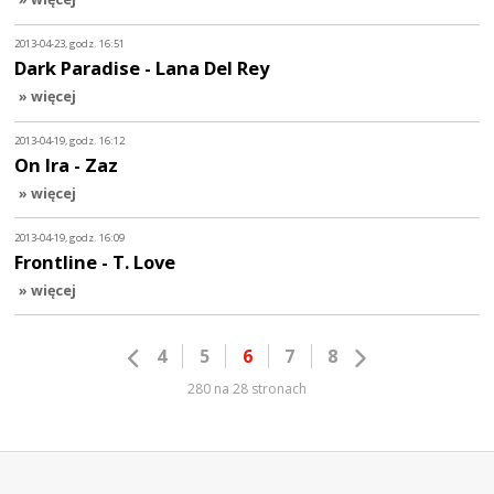
2013-04-23, godz. 16:51
Dark Paradise - Lana Del Rey
» więcej
2013-04-19, godz. 16:12
On Ira - Zaz
» więcej
2013-04-19, godz. 16:09
Frontline - T. Love
» więcej
4
5
6
7
8
280 na 28 stronach