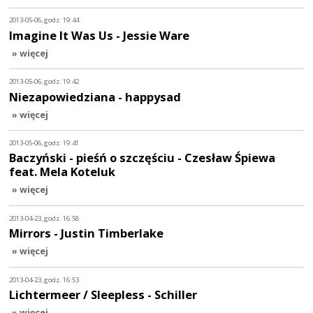
2013-05-06, godz. 19:44
Imagine It Was Us - Jessie Ware
» więcej
2013-05-06, godz. 19:42
Niezapowiedziana - happysad
» więcej
2013-05-06, godz. 19:41
Baczyński - pieśń o szczęściu - Czesław Śpiewa
feat. Mela Koteluk
» więcej
2013-04-23, godz. 16:58
Mirrors - Justin Timberlake
» więcej
2013-04-23, godz. 16:53
Lichtermeer / Sleepless - Schiller
» więcej