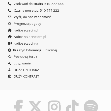
Zadzwoń do studia: 510 777 666
Czujny non stop: 510 777 222
Wyślij do nas wiadomość
Prognoza pogody
radioszczecin.pl
radioszczecinextra.pl
radioszczecin.tv
Biuletyn Informacji Publicznej
Posłuchaj teraz
Logowanie
DUŻA CZCIONKA
DUŻY KONTRAST