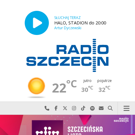
SŁUCHAJ TERAZ
HALO, STADION do 20:00
Artur Dyczewski
°C
jutro
pojutrze
22
°C
°C
30
32
Najlepiej po prostu do nas zadzwoń
Odwiedź nas na Facebook-u
Odwiedź nas na X
Odwiedź nas na Instagram-ie
Odwiedź nas na TikTok-u
Szukaj nas na Spotify
Wyślij do nas w
Szukaj