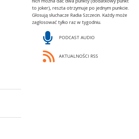
nich można dać dwa punkty (dodatkowy punkt
to joker), reszta otrzymuje po jednym punkcie.
Głosują słuchacze Radia Szczecin. Każdy może
zagłosować tylko raz w tygodniu.
PODCAST AUDIO
AKTUALNOŚCI RSS