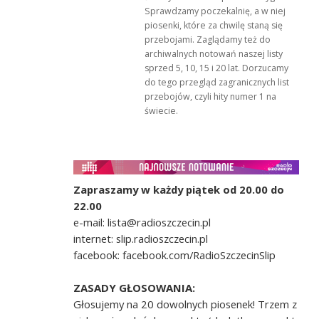
Sprawdzamy poczekalnię, a w niej
piosenki, które za chwilę staną się
przebojami. Zaglądamy też do
archiwalnych notowań naszej listy
sprzed 5, 10, 15 i 20 lat. Dorzucamy
do tego przegląd zagranicznych list
przebojów, czyli hity numer 1 na
świecie.
Zapraszamy w każdy piątek od 20.00 do
22.00
e-mail: lista@radioszczecin.pl
internet: slip.radioszczecin.pl
facebook: facebook.com/RadioSzczecinSlip
ZASADY GŁOSOWANIA:
Głosujemy na 20 dowolnych piosenek! Trzem z