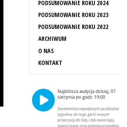
PODSUMOWANIE ROKU 2024
PODSUMOWANIE ROKU 2023
PODSUMOWANIE ROKU 2022
ARCHIWUM
O NAS
KONTAKT
Najbliższa audycja dzisiaj, 07
sierpnia po godz. 19:00
Dwadzieścia największych przebojów
tygodnia, do tego garść nowych
propozycji do listy, czyli nasze typy,
świeży towar oraz premiera tygodnia!