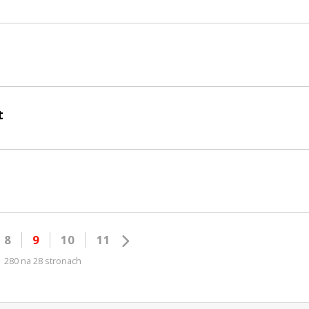
t
8
9
10
11
280 na 28 stronach