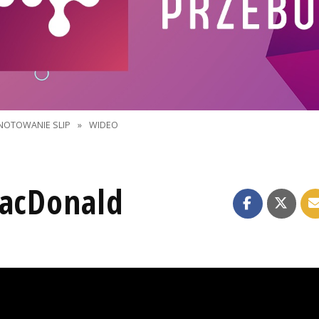
NOTOWANIE SLIP
»
WIDEO
MacDonald