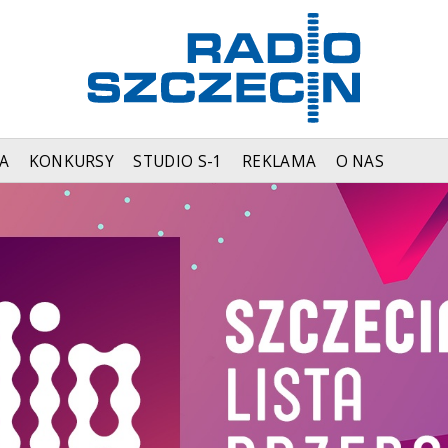
A
KONKURSY
STUDIO S-1
REKLAMA
O NAS