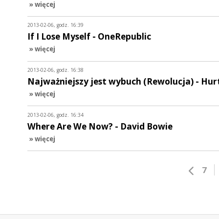
» więcej
2013-02-06, godz. 16:39
If I Lose Myself - OneRepublic
» więcej
2013-02-06, godz. 16:38
Najważniejszy jest wybuch (Rewolucja) - Hur
» więcej
2013-02-06, godz. 16:34
Where Are We Now? - David Bowie
» więcej
7