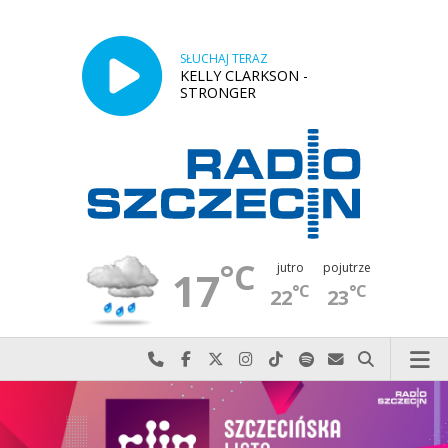
SŁUCHAJ TERAZ
KELLY CLARKSON -
STRONGER
°C
jutro
pojutrze
17
°C
°C
22
23
Najlepiej po prostu do nas zadzwoń
Odwiedź nas na Facebook-u
Odwiedź nas na X
Odwiedź nas na Instagram-ie
Odwiedź nas na TikTok-u
Szukaj nas na Spotify
Wyślij do nas w
Szukaj