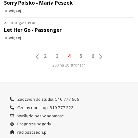
Sorry Polsko - Maria Peszek
» więcej
2013-06-03, godz. 19:40
Let Her Go - Passenger
» więcej
2
3
4
5
6
280 na 28 stronach
Zadzwoń do studia: 510 777 666
Czujny non stop: 510 777 222
Wyślij do nas wiadomość
Prognoza pogody
radioszczecin.pl