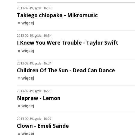
2013-02-19, godz. 16:35
Takiego chłopaka - Mikromusic
» więcej
2013-02-19, godz. 16:34
I Knew You Were Trouble - Taylor Swift
» więcej
2013-02-19, godz. 16:31
Children Of The Sun - Dead Can Dance
» więcej
2013-02-19, godz. 16:29
Napraw - Lemon
» więcej
2013-02-19, godz. 16:27
Clown - Emeli Sande
» więcej