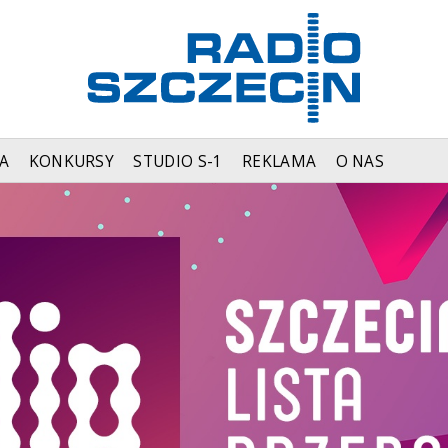
A
KONKURSY
STUDIO S-1
REKLAMA
O NAS