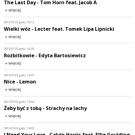
The Last Day - Tom Horn feat. Jacob A
» więcej
2013-07-10, godz. 16:12
Wielki wóz - Lecter feat. Tomek Lipa Lipnicki
» więcej
2013-07-10, godz. 16:05
Rozbitkowie - Edyta Bartosiewicz
» więcej
2013-07-03, godz. 14:07
Nice - Lemon
» więcej
2013-07-03, godz. 14:04
Żeby być z tobą - Strachy na lachy
» więcej
2013-07-03, godz. 14:02
I Need Your Love - Calvin Harris feat. Ellie Goulding