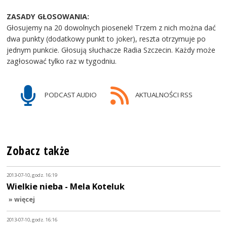
ZASADY GŁOSOWANIA:
Głosujemy na 20 dowolnych piosenek! Trzem z nich można dać
dwa punkty (dodatkowy punkt to joker), reszta otrzymuje po
jednym punkcie. Głosują słuchacze Radia Szczecin. Każdy może
zagłosować tylko raz w tygodniu.
PODCAST AUDIO
AKTUALNOŚCI RSS
Zobacz także
2013-07-10, godz. 16:19
Wielkie nieba - Mela Koteluk
» więcej
2013-07-10, godz. 16:16