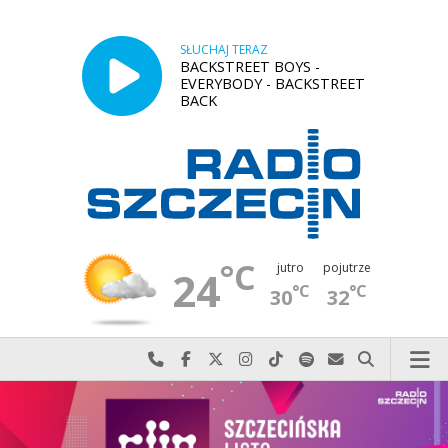
SŁUCHAJ TERAZ
BACKSTREET BOYS -
EVERYBODY - BACKSTREET
BACK
°C
jutro
pojutrze
24
°C
°C
30
32
Najlepiej po prostu do nas zadzwoń
Odwiedź nas na Facebook-u
Odwiedź nas na X
Odwiedź nas na Instagram-ie
Odwiedź nas na TikTok-u
Szukaj nas na Spotify
Wyślij do nas w
Szukaj