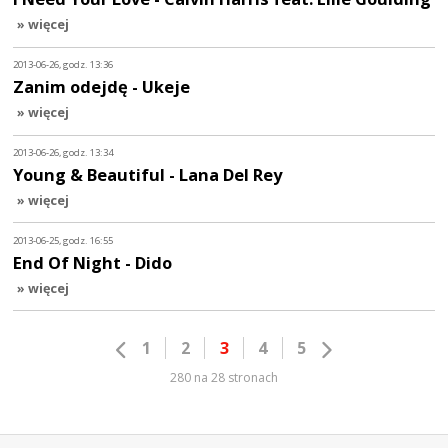
» więcej
2013-06-26, godz. 13:36
Zanim odejdę - Ukeje
» więcej
2013-06-26, godz. 13:34
Young & Beautiful - Lana Del Rey
» więcej
2013-06-25, godz. 16:55
End Of Night - Dido
» więcej
1
2
3
4
5
280 na 28 stronach