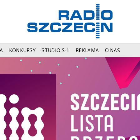
A
KONKURSY
STUDIO S-1
REKLAMA
O NAS