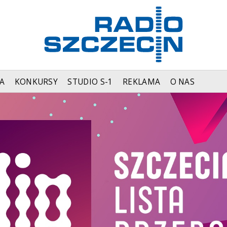
A
KONKURSY
STUDIO S-1
REKLAMA
O NAS