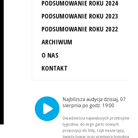
PODSUMOWANIE ROKU 2024
PODSUMOWANIE ROKU 2023
PODSUMOWANIE ROKU 2022
ARCHIWUM
O NAS
KONTAKT
Najbliższa audycja dzisiaj, 07
sierpnia po godz. 19:00
Dwadzieścia największych przebojów
tygodnia, do tego garść nowych
propozycji do listy, czyli nasze typy,
świeży towar oraz premiera tygodnia!