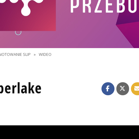
NOTOWANIE SLIP
»
WIDEO
mberlake