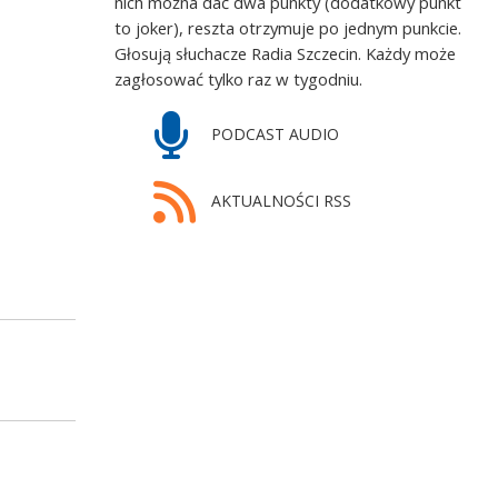
nich można dać dwa punkty (dodatkowy punkt
to joker), reszta otrzymuje po jednym punkcie.
Głosują słuchacze Radia Szczecin. Każdy może
zagłosować tylko raz w tygodniu.
PODCAST AUDIO
AKTUALNOŚCI RSS