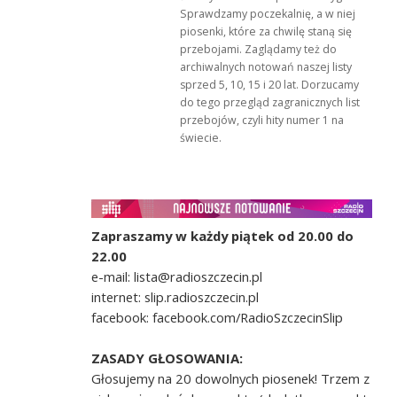
Sprawdzamy poczekalnię, a w niej
piosenki, które za chwilę staną się
przebojami. Zaglądamy też do
archiwalnych notowań naszej listy
sprzed 5, 10, 15 i 20 lat. Dorzucamy
do tego przegląd zagranicznych list
przebojów, czyli hity numer 1 na
świecie.
Zapraszamy w każdy piątek od 20.00 do
22.00
e-mail: lista@radioszczecin.pl
internet: slip.radioszczecin.pl
facebook: facebook.com/RadioSzczecinSlip
ZASADY GŁOSOWANIA:
Głosujemy na 20 dowolnych piosenek! Trzem z