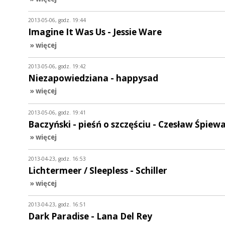
2013-05-06, godz. 19:44
Imagine It Was Us - Jessie Ware
» więcej
2013-05-06, godz. 19:42
Niezapowiedziana - happysad
» więcej
2013-05-06, godz. 19:41
Baczyński - pieśń o szczęściu - Czesław Śpiew
» więcej
2013-04-23, godz. 16:53
Lichtermeer / Sleepless - Schiller
» więcej
2013-04-23, godz. 16:51
Dark Paradise - Lana Del Rey