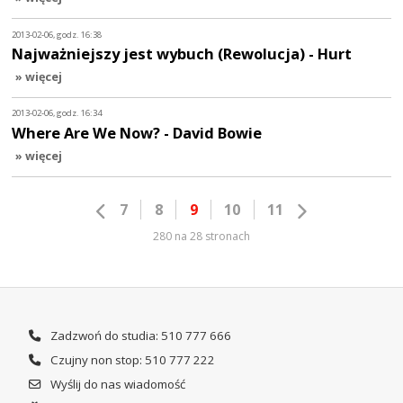
2013-02-06, godz. 16:38
Najważniejszy jest wybuch (Rewolucja) - Hurt
» więcej
2013-02-06, godz. 16:34
Where Are We Now? - David Bowie
» więcej
7
8
9
10
11
280 na 28 stronach
Zadzwoń do studia: 510 777 666
Czujny non stop: 510 777 222
Wyślij do nas wiadomość