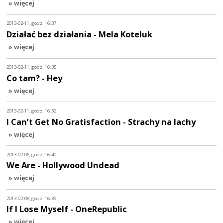
» więcej
2013-02-11, godz. 16:37
Działać bez działania - Mela Koteluk
» więcej
2013-02-11, godz. 16:35
Co tam? - Hey
» więcej
2013-02-11, godz. 16:32
I Can’t Get No Gratisfaction - Strachy na lachy
» więcej
2013-02-06, godz. 16:40
We Are - Hollywood Undead
» więcej
2013-02-06, godz. 16:39
If I Lose Myself - OneRepublic
» więcej