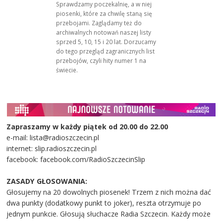
Sprawdzamy poczekalnię, a w niej
piosenki, które za chwilę staną się
przebojami. Zaglądamy też do
archiwalnych notowań naszej listy
sprzed 5, 10, 15 i 20 lat. Dorzucamy
do tego przegląd zagranicznych list
przebojów, czyli hity numer 1 na
świecie.
Zapraszamy w każdy piątek od 20.00 do 22.00
e-mail: lista@radioszczecin.pl
internet: slip.radioszczecin.pl
facebook: facebook.com/RadioSzczecinSlip
ZASADY GŁOSOWANIA:
Głosujemy na 20 dowolnych piosenek! Trzem z nich można dać
dwa punkty (dodatkowy punkt to joker), reszta otrzymuje po
jednym punkcie. Głosują słuchacze Radia Szczecin. Każdy może