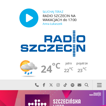
SŁUCHAJ TERAZ
RADIO SZCZECIN NA
WAKACJACH do 17:00
Anna Łukaszek
°C
jutro
pojutrze
24
°C
°C
22
23
Najlepiej po prostu do nas zadzwoń
Odwiedź nas na Facebook-u
Odwiedź nas na X
Odwiedź nas na Instagram-ie
Odwiedź nas na TikTok-u
Szukaj nas na Spotify
Wyślij do nas w
Szukaj