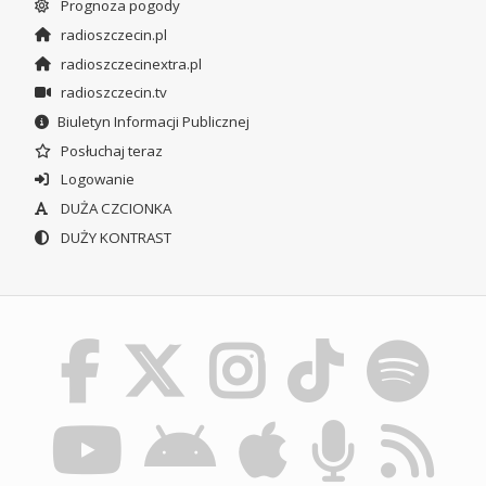
Prognoza pogody
radioszczecin.pl
radioszczecinextra.pl
radioszczecin.tv
Biuletyn Informacji Publicznej
Posłuchaj teraz
Logowanie
DUŻA CZCIONKA
DUŻY KONTRAST