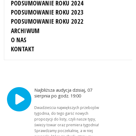
PODSUMOWANIE ROKU 2024
PODSUMOWANIE ROKU 2023
PODSUMOWANIE ROKU 2022
ARCHIWUM
O NAS
KONTAKT
Najbliższa audycja dzisiaj, 07
sierpnia po godz. 19:00
Dwadzieścia największych przebojów
tygodnia, do tego garść nowych
propozycji do listy, czyli nasze typy,
świeży towar oraz premiera tygodnia!
Sprawdzamy poczekalnię, a w niej