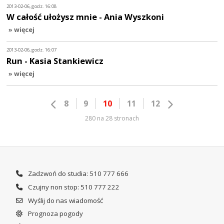
2013-02-06, godz. 16:08
W całość ułożysz mnie - Ania Wyszkoni
» więcej
2013-02-06, godz. 16:07
Run - Kasia Stankiewicz
» więcej
8
9
10
11
12
280 na 28 stronach
Zadzwoń do studia: 510 777 666
Czujny non stop: 510 777 222
Wyślij do nas wiadomość
Prognoza pogody