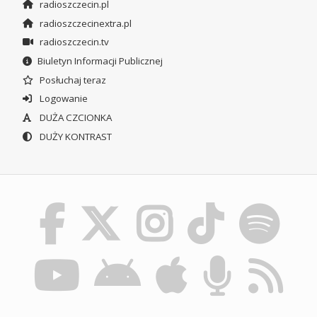
radioszczecin.pl
radioszczecinextra.pl
radioszczecin.tv
Biuletyn Informacji Publicznej
Posłuchaj teraz
Logowanie
DUŻA CZCIONKA
DUŻY KONTRAST