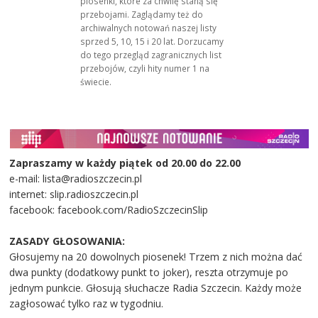
piosenki, które za chwilę staną się
przebojami. Zaglądamy też do
archiwalnych notowań naszej listy
sprzed 5, 10, 15 i 20 lat. Dorzucamy
do tego przegląd zagranicznych list
przebojów, czyli hity numer 1 na
świecie.
Zapraszamy w każdy piątek od 20.00 do 22.00
e-mail: lista@radioszczecin.pl
internet: slip.radioszczecin.pl
facebook: facebook.com/RadioSzczecinSlip
ZASADY GŁOSOWANIA:
Głosujemy na 20 dowolnych piosenek! Trzem z nich można dać
dwa punkty (dodatkowy punkt to joker), reszta otrzymuje po
jednym punkcie. Głosują słuchacze Radia Szczecin. Każdy może
zagłosować tylko raz w tygodniu.