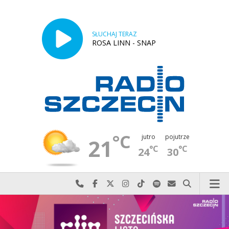
SŁUCHAJ TERAZ
ROSA LINN - SNAP
°C
jutro
pojutrze
21
°C
°C
24
30
Najlepiej po prostu do nas zadzwoń
Odwiedź nas na Facebook-u
Odwiedź nas na X
Odwiedź nas na Instagram-ie
Odwiedź nas na TikTok-u
Szukaj nas na Spotify
Wyślij do nas w
Szukaj