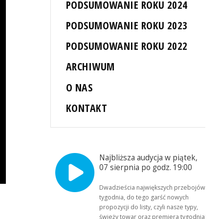
PODSUMOWANIE ROKU 2024
PODSUMOWANIE ROKU 2023
PODSUMOWANIE ROKU 2022
ARCHIWUM
O NAS
KONTAKT
Najbliższa audycja w piątek,
07 sierpnia po godz. 19:00
Dwadzieścia największych przebojów
tygodnia, do tego garść nowych
propozycji do listy, czyli nasze typy,
świeży towar oraz premiera tygodnia!