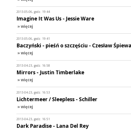
2013-05-06, godz. 19:44
Imagine It Was Us - Jessie Ware
» więcej
2013-05-06, godz. 19:41
Baczyński - pieśń o szczęściu - Czesław Śpiew
» więcej
2013-04-23, godz. 16:58
Mirrors - Justin Timberlake
» więcej
2013-04-23, godz. 16:53
Lichtermeer / Sleepless - Schiller
» więcej
2013-04-23, godz. 16:51
Dark Paradise - Lana Del Rey