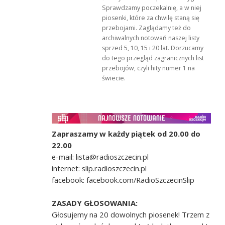
Sprawdzamy poczekalnię, a w niej
piosenki, które za chwilę staną się
przebojami. Zaglądamy też do
archiwalnych notowań naszej listy
sprzed 5, 10, 15 i 20 lat. Dorzucamy
do tego przegląd zagranicznych list
przebojów, czyli hity numer 1 na
świecie.
Zapraszamy w każdy piątek od 20.00 do
22.00
e-mail: lista@radioszczecin.pl
internet: slip.radioszczecin.pl
facebook: facebook.com/RadioSzczecinSlip
ZASADY GŁOSOWANIA:
Głosujemy na 20 dowolnych piosenek! Trzem z