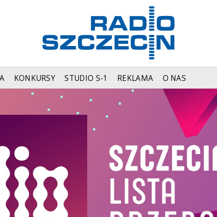
A
KONKURSY
STUDIO S-1
REKLAMA
O NAS