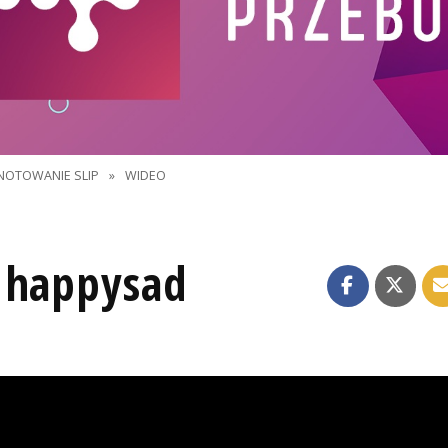
NOTOWANIE SLIP
»
WIDEO
 happysad