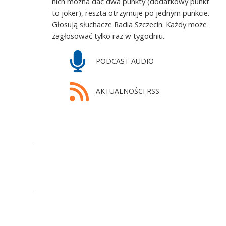
nich można dać dwa punkty (dodatkowy punkt
to joker), reszta otrzymuje po jednym punkcie.
Głosują słuchacze Radia Szczecin. Każdy może
zagłosować tylko raz w tygodniu.
PODCAST AUDIO
AKTUALNOŚCI RSS