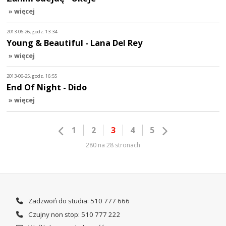
» więcej
2013-06-26, godz. 13:34
Young & Beautiful - Lana Del Rey
» więcej
2013-06-25, godz. 16:55
End Of Night - Dido
» więcej
1
2
3
4
5
280 na 28 stronach
Zadzwoń do studia: 510 777 666
Czujny non stop: 510 777 222