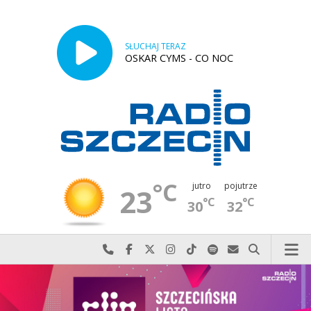
SŁUCHAJ TERAZ
OSKAR CYMS - CO NOC
°C
jutro
pojutrze
23
°C
°C
30
32
Najlepiej po prostu do nas zadzwoń
Odwiedź nas na Facebook-u
Odwiedź nas na X
Odwiedź nas na Instagram-ie
Odwiedź nas na TikTok-u
Szukaj nas na Spotify
Wyślij do nas w
Szukaj