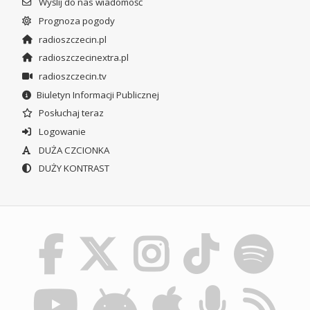
Wyślij do nas wiadomość
Prognoza pogody
radioszczecin.pl
radioszczecinextra.pl
radioszczecin.tv
Biuletyn Informacji Publicznej
Posłuchaj teraz
Logowanie
DUŻA CZCIONKA
DUŻY KONTRAST