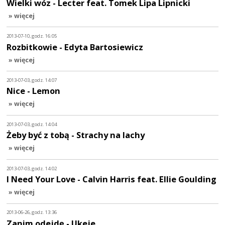
Wielki wóz - Lecter feat. Tomek Lipa Lipnicki
» więcej
2013-07-10, godz. 16:05
Rozbitkowie - Edyta Bartosiewicz
» więcej
2013-07-03, godz. 14:07
Nice - Lemon
» więcej
2013-07-03, godz. 14:04
Żeby być z tobą - Strachy na lachy
» więcej
2013-07-03, godz. 14:02
I Need Your Love - Calvin Harris feat. Ellie Goulding
» więcej
2013-06-26, godz. 13:36
Zanim odejdę - Ukeje