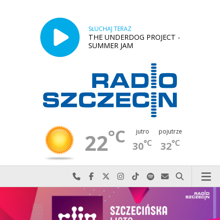
SŁUCHAJ TERAZ
THE UNDERDOG PROJECT -
SUMMER JAM
°C
jutro
pojutrze
22
°C
°C
30
32
Najlepiej po prostu do nas zadzwoń
Odwiedź nas na Facebook-u
Odwiedź nas na X
Odwiedź nas na Instagram-ie
Odwiedź nas na TikTok-u
Szukaj nas na Spotify
Wyślij do nas w
Szukaj