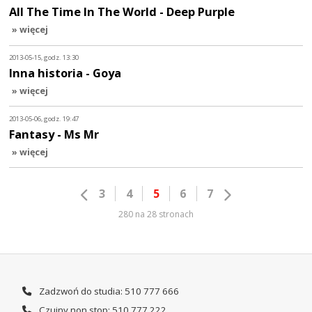
All The Time In The World - Deep Purple
» więcej
2013-05-15, godz. 13:30
Inna historia - Goya
» więcej
2013-05-06, godz. 19:47
Fantasy - Ms Mr
» więcej
3
4
5
6
7
280 na 28 stronach
Zadzwoń do studia: 510 777 666
Czujny non stop: 510 777 222