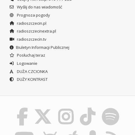
Wyślij do nas wiadomość
Prognoza pogody
radioszczecin.pl
radioszczecinextra.pl
radioszczecin.tv
Biuletyn Informacji Publicznej
Posłuchaj teraz
Logowanie
DUŻA CZCIONKA
DUŻY KONTRAST