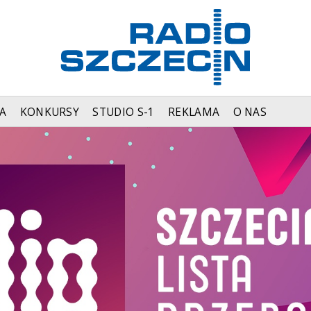
A
KONKURSY
STUDIO S-1
REKLAMA
O NAS