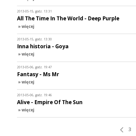
2013-05-15, godz. 13:31
All The Time In The World - Deep Purple
» więcej
2013-05-15, godz. 13:30
Inna historia - Goya
» więcej
2013-05-06, godz. 19:47
Fantasy - Ms Mr
» więcej
2013-05-06, godz. 19:46
Alive - Empire Of The Sun
» więcej
3