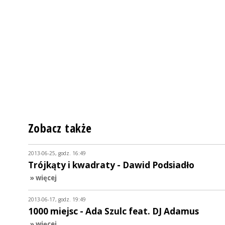
Zobacz także
2013-06-25, godz. 16:49
Trójkąty i kwadraty - Dawid Podsiadło
» więcej
2013-06-17, godz. 19:49
1000 miejsc - Ada Szulc feat. DJ Adamus
» więcej