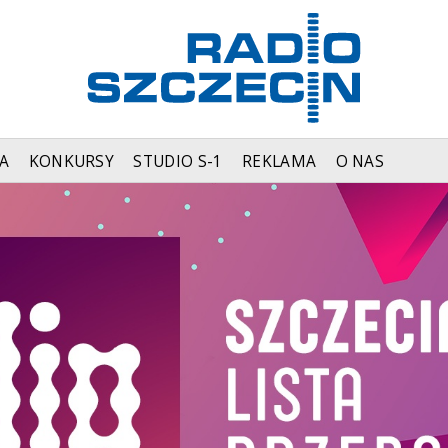
A
KONKURSY
STUDIO S-1
REKLAMA
O NAS