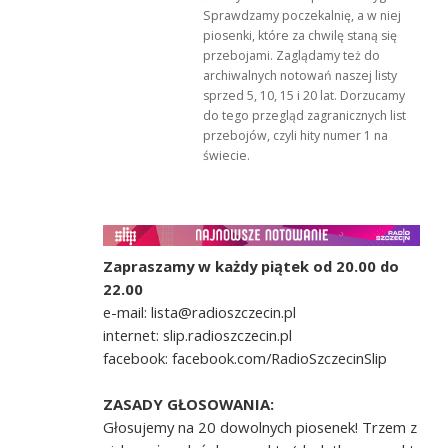
Sprawdzamy poczekalnię, a w niej
piosenki, które za chwilę staną się
przebojami. Zaglądamy też do
archiwalnych notowań naszej listy
sprzed 5, 10, 15 i 20 lat. Dorzucamy
do tego przegląd zagranicznych list
przebojów, czyli hity numer 1 na
świecie.
Zapraszamy w każdy piątek od 20.00 do
22.00
e-mail: lista@radioszczecin.pl
internet: slip.radioszczecin.pl
facebook: facebook.com/RadioSzczecinSlip
ZASADY GŁOSOWANIA:
Głosujemy na 20 dowolnych piosenek! Trzem z