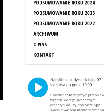
PODSUMOWANIE ROKU 2024
PODSUMOWANIE ROKU 2023
PODSUMOWANIE ROKU 2022
ARCHIWUM
O NAS
KONTAKT
Najbliższa audycja dzisiaj, 07
sierpnia po godz. 19:00
Dwadzieścia największych przebojów
tygodnia, do tego garść nowych
propozycji do listy, czyli nasze typy,
świeży towar oraz premiera tygodnia!