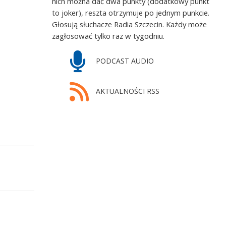
nich można dać dwa punkty (dodatkowy punkt
to joker), reszta otrzymuje po jednym punkcie.
Głosują słuchacze Radia Szczecin. Każdy może
zagłosować tylko raz w tygodniu.
PODCAST AUDIO
AKTUALNOŚCI RSS