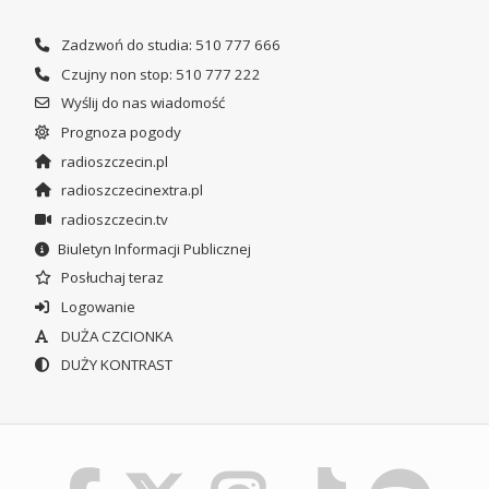
Zadzwoń do studia: 510 777 666
Czujny non stop: 510 777 222
Wyślij do nas wiadomość
Prognoza pogody
radioszczecin.pl
radioszczecinextra.pl
radioszczecin.tv
Biuletyn Informacji Publicznej
Posłuchaj teraz
Logowanie
DUŻA CZCIONKA
DUŻY KONTRAST