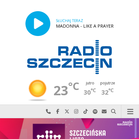
SŁUCHAJ TERAZ
MADONNA - LIKE A PRAYER
°C
jutro
pojutrze
23
°C
°C
30
32
Najlepiej po prostu do nas zadzwoń
Odwiedź nas na Facebook-u
Odwiedź nas na X
Odwiedź nas na Instagram-ie
Odwiedź nas na TikTok-u
Szukaj nas na Spotify
Wyślij do nas w
Szukaj