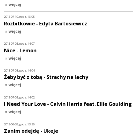
» więcej
2013-07-10, godz. 16:05
Rozbitkowie - Edyta Bartosiewicz
» więcej
2013-07-03, godz. 14:07
Nice - Lemon
» więcej
2013-07-03, godz. 14:04
Żeby być z tobą - Strachy na lachy
» więcej
2013-07-03, godz. 14:02
I Need Your Love - Calvin Harris feat. Ellie Goulding
» więcej
2013-06-26, godz. 13:36
Zanim odejdę - Ukeje