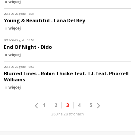
» więcej
2013-06-26, godz. 13:34
Young & Beautiful - Lana Del Rey
» więcej
2013-06-25, godz. 16:55
End Of Night - Dido
» więcej
2013-06-25, godz. 16:52
Blurred Lines - Robin Thicke feat. T.I. feat. Pharrell
Williams
» więcej
1
2
3
4
5
280 na 28 stronach