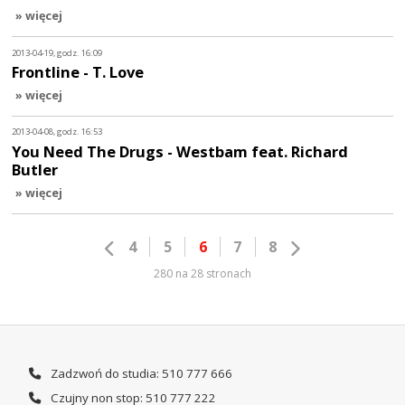
» więcej
2013-04-19, godz. 16:09
Frontline - T. Love
» więcej
2013-04-08, godz. 16:53
You Need The Drugs - Westbam feat. Richard
Butler
» więcej
4
5
6
7
8
280 na 28 stronach
Zadzwoń do studia: 510 777 666
Czujny non stop: 510 777 222