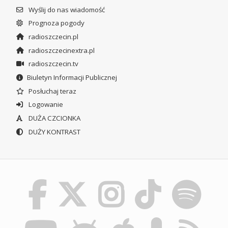
Wyślij do nas wiadomość
Prognoza pogody
radioszczecin.pl
radioszczecinextra.pl
radioszczecin.tv
Biuletyn Informacji Publicznej
Posłuchaj teraz
Logowanie
DUŻA CZCIONKA
DUŻY KONTRAST