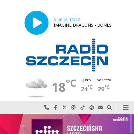
SŁUCHAJ TERAZ
IMAGINE DRAGONS - BONES
°C
jutro
pojutrze
18
°C
°C
24
29
Najlepiej po prostu do nas zadzwoń
Odwiedź nas na Facebook-u
Odwiedź nas na X
Odwiedź nas na Instagram-ie
Odwiedź nas na TikTok-u
Szukaj nas na Spotify
Wyślij do nas w
Szukaj