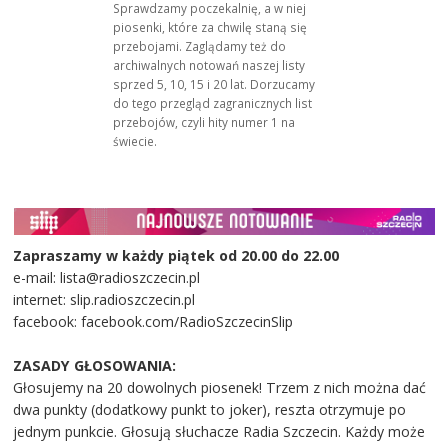
Sprawdzamy poczekalnię, a w niej
piosenki, które za chwilę staną się
przebojami. Zaglądamy też do
archiwalnych notowań naszej listy
sprzed 5, 10, 15 i 20 lat. Dorzucamy
do tego przegląd zagranicznych list
przebojów, czyli hity numer 1 na
świecie.
Zapraszamy w każdy piątek od 20.00 do 22.00
e-mail: lista@radioszczecin.pl
internet: slip.radioszczecin.pl
facebook: facebook.com/RadioSzczecinSlip
ZASADY GŁOSOWANIA:
Głosujemy na 20 dowolnych piosenek! Trzem z nich można dać
dwa punkty (dodatkowy punkt to joker), reszta otrzymuje po
jednym punkcie. Głosują słuchacze Radia Szczecin. Każdy może