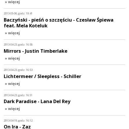
» więcej
2013-05-06, godz. 19:41
Baczyński - pieśń o szczęściu - Czesław Śpiewa
feat. Mela Koteluk
» więcej
2013-04-23, godz. 16:58
Mirrors - Justin Timberlake
» więcej
2013-04-23, godz. 16:53
Lichtermeer / Sleepless - Schiller
» więcej
2013-04-23, godz. 16:51
Dark Paradise - Lana Del Rey
» więcej
2013-04-19, godz. 16:12
On Ira - Zaz