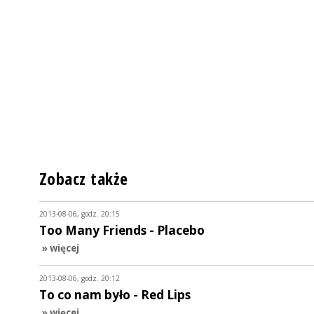
Zobacz także
2013-08-06, godz. 20:15
Too Many Friends - Placebo
» więcej
2013-08-06, godz. 20:12
To co nam było - Red Lips
» więcej