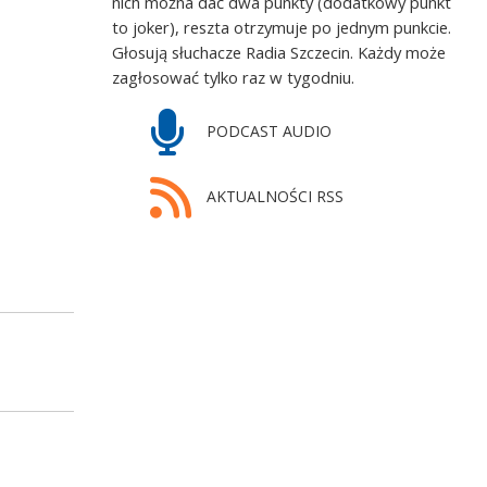
nich można dać dwa punkty (dodatkowy punkt
to joker), reszta otrzymuje po jednym punkcie.
Głosują słuchacze Radia Szczecin. Każdy może
zagłosować tylko raz w tygodniu.
PODCAST AUDIO
AKTUALNOŚCI RSS