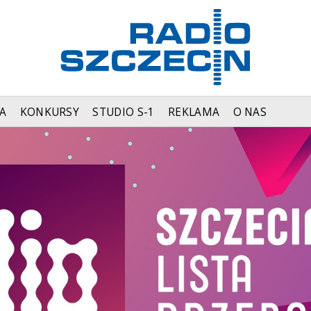
A
KONKURSY
STUDIO S-1
REKLAMA
O NAS