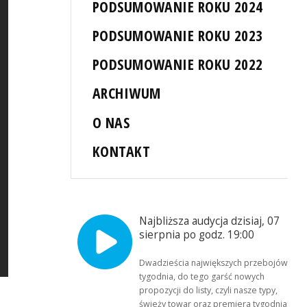
PODSUMOWANIE ROKU 2024
PODSUMOWANIE ROKU 2023
PODSUMOWANIE ROKU 2022
ARCHIWUM
O NAS
KONTAKT
Najbliższa audycja dzisiaj, 07
sierpnia po godz. 19:00
Dwadzieścia największych przebojów
tygodnia, do tego garść nowych
propozycji do listy, czyli nasze typy,
świeży towar oraz premiera tygodnia!