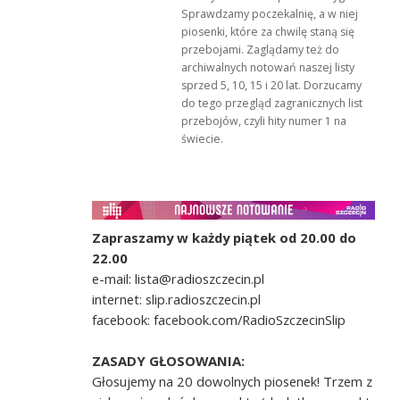
Sprawdzamy poczekalnię, a w niej
piosenki, które za chwilę staną się
przebojami. Zaglądamy też do
archiwalnych notowań naszej listy
sprzed 5, 10, 15 i 20 lat. Dorzucamy
do tego przegląd zagranicznych list
przebojów, czyli hity numer 1 na
świecie.
Zapraszamy w każdy piątek od 20.00 do
22.00
e-mail: lista@radioszczecin.pl
internet: slip.radioszczecin.pl
facebook: facebook.com/RadioSzczecinSlip
ZASADY GŁOSOWANIA:
Głosujemy na 20 dowolnych piosenek! Trzem z