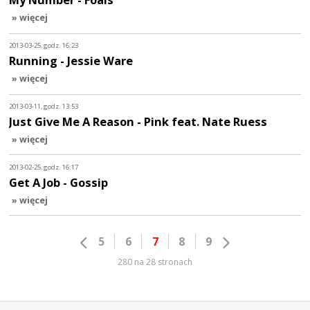
» więcej
2013-03-25, godz. 16:23
Running - Jessie Ware
» więcej
2013-03-11, godz. 13:53
Just Give Me A Reason - Pink feat. Nate Ruess
» więcej
2013-02-25, godz. 16:17
Get A Job - Gossip
» więcej
5
6
7
8
9
280 na 28 stronach