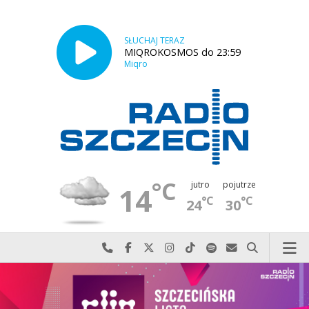
SŁUCHAJ TERAZ
MIQROKOSMOS do 23:59
Miqro
°C
jutro
pojutrze
14
°C
°C
24
30
Najlepiej po prostu do nas zadzwoń
Odwiedź nas na Facebook-u
Odwiedź nas na X
Odwiedź nas na Instagram-ie
Odwiedź nas na TikTok-u
Szukaj nas na Spotify
Wyślij do nas w
Szukaj