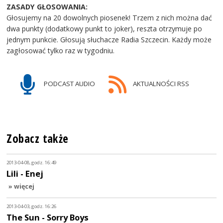
ZASADY GŁOSOWANIA:
Głosujemy na 20 dowolnych piosenek! Trzem z nich można dać
dwa punkty (dodatkowy punkt to joker), reszta otrzymuje po
jednym punkcie. Głosują słuchacze Radia Szczecin. Każdy może
zagłosować tylko raz w tygodniu.
PODCAST AUDIO
AKTUALNOŚCI RSS
Zobacz także
2013-04-08, godz. 16:49
Lili - Enej
» więcej
2013-04-03, godz. 16:26
The Sun - Sorry Boys