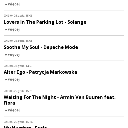
» więcej
2013-04-03, godz. 15:06
Lovers In The Parking Lot - Solange
» więcej
2013-04-03, godz. 15:01
Soothe My Soul - Depeche Mode
» więcej
2013-04-03, godz. 14:59
Alter Ego - Patrycja Markowska
» więcej
2013-03-25, godz. 16:26
Waiting For The Night - Armin Van Buuren feat.
Fiora
» więcej
2013-03-25, godz. 16:24
My Number - Foals