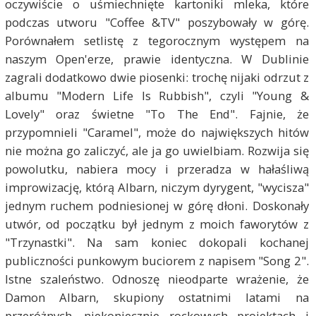
oczywiście o uśmiechnięte kartoniki mleka, które
podczas utworu "Coffee &TV" poszybowały w górę.
Porównałem setlistę z tegorocznym występem na
naszym Open'erze, prawie identyczna. W Dublinie
zagrali dodatkowo dwie piosenki: trochę nijaki odrzut z
albumu "Modern Life Is Rubbish", czyli "Young &
Lovely" oraz świetne "To The End". Fajnie, że
przypomnieli "Caramel", może do największych hitów
nie można go zaliczyć, ale ja go uwielbiam. Rozwija się
powolutku, nabiera mocy i przeradza w hałaśliwą
improwizację, którą Albarn, niczym dyrygent, "wycisza"
jednym ruchem podniesionej w górę dłoni. Doskonały
utwór, od początku był jednym z moich faworytów z
"Trzynastki". Na sam koniec dokopali kochanej
publiczności punkowym buciorem z napisem "Song 2".
Istne szaleństwo. Odnoszę nieodparte wrażenie, że
Damon Albarn, skupiony ostatnimi latami na
przeróżnych, niekoniecznie rockowych projektach i