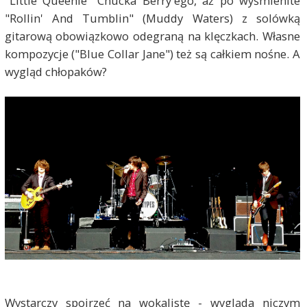
"Little Queenie" Chucka Berry'ego, aż po wyśmienite
"Rollin' And Tumblin" (Muddy Waters) z solówką
gitarową obowiązkowo odegraną na klęczkach. Własne
kompozycje ("Blue Collar Jane") też są całkiem nośne. A
wygląd chłopaków?
Wystarczy spojrzeć na wokalistę - wygląda niczym