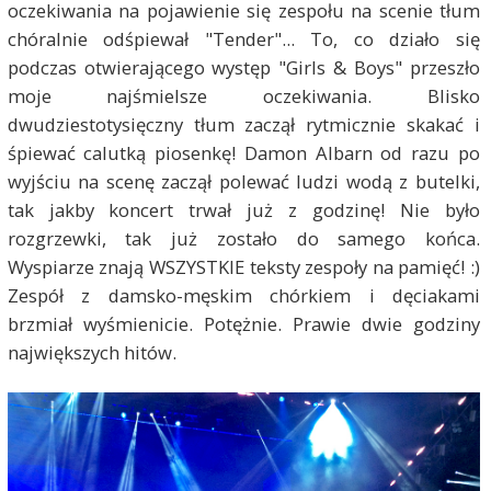
oczekiwania na pojawienie się zespołu na scenie tłum
chóralnie odśpiewał "Tender"... To, co działo się
podczas otwierającego występ "Girls & Boys" przeszło
moje najśmielsze oczekiwania. Blisko
dwudziestotysięczny tłum zaczął rytmicznie skakać i
śpiewać calutką piosenkę! Damon Albarn od razu po
wyjściu na scenę zaczął polewać ludzi wodą z butelki,
tak jakby koncert trwał już z godzinę! Nie było
rozgrzewki, tak już zostało do samego końca.
Wyspiarze znają WSZYSTKIE teksty zespoły na pamięć! :)
Zespół z damsko-męskim chórkiem i dęciakami
brzmiał wyśmienicie. Potężnie. Prawie dwie godziny
największych hitów.