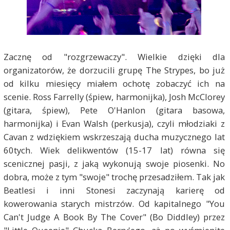
Zacznę od "rozgrzewaczy". Wielkie dzięki dla
organizatorów, że dorzucili grupę The Strypes, bo już
od kilku miesięcy miałem ochotę zobaczyć ich na
scenie. Ross Farrelly (śpiew, harmonijka), Josh McClorey
(gitara, śpiew), Pete O'Hanlon (gitara basowa,
harmonijka) i Evan Walsh (perkusja), czyli młodziaki z
Cavan z wdziękiem wskrzeszają ducha muzycznego lat
60tych. Wiek delikwentów (15-17 lat) równa się
scenicznej pasji, z jaką wykonują swoje piosenki. No
dobra, może z tym "swoje" trochę przesadziłem. Tak jak
Beatlesi i inni Stonesi zaczynają karierę od
kowerowania starych mistrzów. Od kapitalnego "You
Can't Judge A Book By The Cover" (Bo Diddley) przez