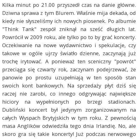
Kilka minut po 21.00 przyszedł czas na danie główne.
Dziwna sprawa z tym Blurem. Właśnie mija dekada, od
kiedy nie słyszeliśmy ich nowych piosenek. Po albumie
"Think Tank" zespół zniknął na sześć długich lat.
Powrócił w 2009 roku, ale tylko po to by grać koncerty.
Oczekiwanie na nowe wydawnictwo i spekulacje, czy
takowe w ogóle ujrzy światło dzienne, zaczynają już
trochę irytować. A ponieważ ten sceniczny "powrót"
przeciąga się czwarty rok, zaczynam podejrzewać, że
panowie po prostu uzupełniają w ten sposób stan
swoich kont bankowych. Na sprzedaży płyt dziś się
raczej nie zarobi, co innego odgrywając największe
hiciory na wypełnionych po brzegi stadionach.
Dubliński koncert był jedynym zorganizowanym na
całych Wyspach Brytyjskich w tym roku. Z pewnością
masa Anglików odwiedziła tego dnia Irlandię. No, ale
skoro gra się takie koncerty! Już podczas nerwowego