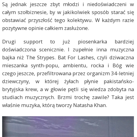
Są jednak jeszcze zbyt młodzi i niedoświadczeni w
całym szołbiznesie, by w jakikolwiek sposób starać się
obstawiać przyszłość tego kolektywu. W każdym razie
pozytywne opinie całkiem zasłużone.
Drugi support to już piosenkarka bardziej
doświadczona scenicznie. I zupełnie inna muzyczna
bajka niż The Strypes. Bat For Lashes, czyli dziwaczna
mieszanka synth-popu, ambientu, rocka i Bóg wie
czego jeszcze, przefiltrowana przez organizm 34-letniej
dziewczyny, w której żyłach płynie pakistańsko-
brytyjska krew, a w głowie pętli się wiedza zdobyta na
studiach muzycznych. Brzmi trochę zawile? Taka jest
właśnie muzyka, którą tworzy Natasha Khan.