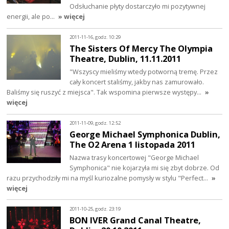
Odsłuchanie płyty dostarczyło mi pozytywnej
energii, ale po…
» więcej
2011-11-16, godz. 10:29
The Sisters Of Mercy The Olympia
Theatre, Dublin, 11.11.2011
"Wszyscy mieliśmy wtedy potworną tremę. Przez
cały koncert staliśmy, jakby nas zamurowało.
Baliśmy się ruszyć z miejsca". Tak wspomina pierwsze występy…
»
więcej
2011-11-09, godz. 12:52
George Michael Symphonica Dublin,
The O2 Arena 1 listopada 2011
Nazwa trasy koncertowej "George Michael
Symphonica" nie kojarzyła mi się zbyt dobrze. Od
razu przychodziły mi na myśl kuriozalne pomysły w stylu "Perfect…
»
więcej
2011-10-25, godz. 23:19
BON IVER Grand Canal Theatre,