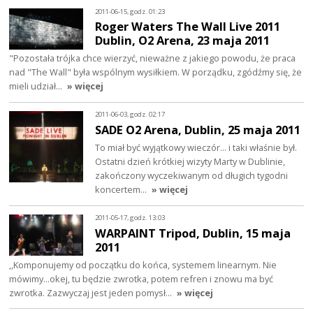
2011-06-15, godz. 01:23
Roger Waters The Wall Live 2011
Dublin, O2 Arena, 23 maja 2011
"Pozostała trójka chce wierzyć, nieważne z jakiego powodu, że praca
nad "The Wall" była wspólnym wysiłkiem. W porządku, zgódźmy się, że
mieli udział…
» więcej
2011-06-03, godz. 02:17
SADE O2 Arena, Dublin, 25 maja 2011
To miał być wyjątkowy wieczór... i taki właśnie był.
Ostatni dzień krótkiej wizyty Marty w Dublinie,
zakończony wyczekiwanym od długich tygodni
koncertem…
» więcej
2011-05-17, godz. 13:03
WARPAINT Tripod, Dublin, 15 maja
2011
,,Komponujemy od początku do końca, systemem linearnym. Nie
mówimy...okej, tu będzie zwrotka, potem refren i znowu ma być
zwrotka. Zazwyczaj jest jeden pomysł…
» więcej