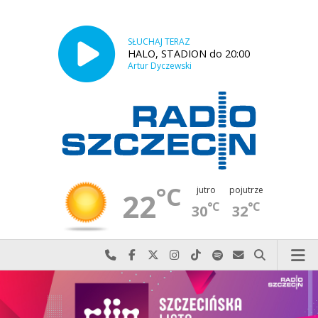
SŁUCHAJ TERAZ
HALO, STADION do 20:00
Artur Dyczewski
°C
jutro
pojutrze
22
°C
°C
30
32
Najlepiej po prostu do nas zadzwoń
Odwiedź nas na Facebook-u
Odwiedź nas na X
Odwiedź nas na Instagram-ie
Odwiedź nas na TikTok-u
Szukaj nas na Spotify
Wyślij do nas w
Szukaj