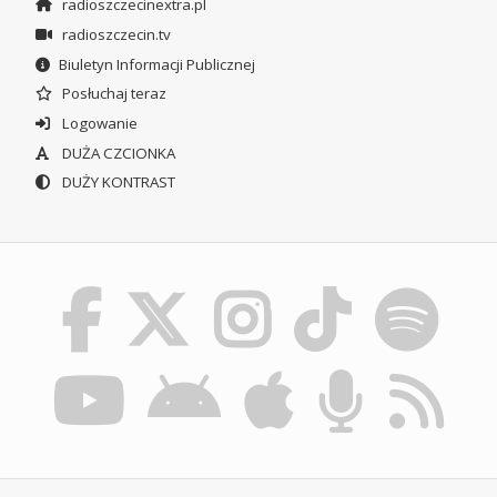
radioszczecinextra.pl
radioszczecin.tv
Biuletyn Informacji Publicznej
Posłuchaj teraz
Logowanie
DUŻA CZCIONKA
DUŻY KONTRAST