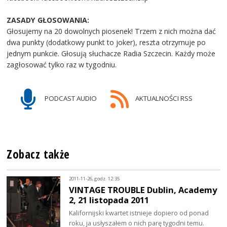
ZASADY GŁOSOWANIA:
Głosujemy na 20 dowolnych piosenek! Trzem z nich można dać
dwa punkty (dodatkowy punkt to joker), reszta otrzymuje po
jednym punkcie. Głosują słuchacze Radia Szczecin. Każdy może
zagłosować tylko raz w tygodniu.
PODCAST AUDIO
AKTUALNOŚCI RSS
Zobacz także
2011-11-26, godz. 12:35
VINTAGE TROUBLE Dublin, Academy
2, 21 listopada 2011
Kalifornijski kwartet istnieje dopiero od ponad
roku, ja usłyszałem o nich parę tygodni temu.