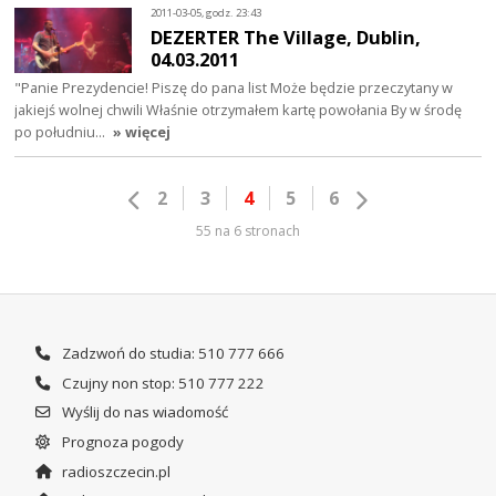
2011-03-05, godz. 23:43
DEZERTER The Village, Dublin,
04.03.2011
"Panie Prezydencie! Piszę do pana list Może będzie przeczytany w
jakiejś wolnej chwili Właśnie otrzymałem kartę powołania By w środę
po południu…
» więcej
2
3
4
5
6
55 na 6 stronach
Zadzwoń do studia: 510 777 666
Czujny non stop: 510 777 222
Wyślij do nas wiadomość
Prognoza pogody
radioszczecin.pl