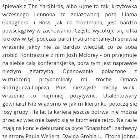
śpiewak z The Yardbirds, albo ujmę to tak: krzyżówka
wczesnego Lennona ze zblazowaną pozą Liama
Gallaghera :) Ross, jak na frontmana, jest bardzo
powściągliwy w zachowaniu. Często wycofuje się kilka
kroków w tył, podczas partii instrumentalnych sprawia
wrażenie jakby nie za bardzo wiedział, co ze sobą
zrobić. Kontrastuje z nim Josh Mclorey - on przejmuje
na siebie całą konferansjerkę, poza tym jest naprawdę
niezłym gitarzystą. Opanowanie połączone z
wirtuozerią przypominały mi trochę Omara
Rodrigueza-Lopeza. Plus niezwykle młody wiek..
wrażenie co najmniej pozytywne. Utalentowany
gówniarz! Nie wiadomo w jakim kierunku potoczą się
losy grupy i ile lat ta kariera jeszcze potrwa, nie można
przecież wiecznie bawić się w brzmienia retro. Na razie
mają na koncie debiutancką płytę "Snapshot" i zachwyty
ze strony Paula Wellera, Davida Grohla i... Eltona Johna.