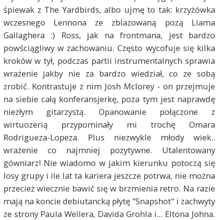
śpiewak z The Yardbirds, albo ujmę to tak: krzyżówka
wczesnego Lennona ze zblazowaną pozą Liama
Gallaghera :) Ross, jak na frontmana, jest bardzo
powściągliwy w zachowaniu. Często wycofuje się kilka
kroków w tył, podczas partii instrumentalnych sprawia
wrażenie jakby nie za bardzo wiedział, co ze sobą
zrobić. Kontrastuje z nim Josh Mclorey - on przejmuje
na siebie całą konferansjerkę, poza tym jest naprawdę
niezłym gitarzystą. Opanowanie połączone z
wirtuozerią przypominały mi trochę Omara
Rodrigueza-Lopeza. Plus niezwykle młody wiek..
wrażenie co najmniej pozytywne. Utalentowany
gówniarz! Nie wiadomo w jakim kierunku potoczą się
losy grupy i ile lat ta kariera jeszcze potrwa, nie można
przecież wiecznie bawić się w brzmienia retro. Na razie
mają na koncie debiutancką płytę "Snapshot" i zachwyty
ze strony Paula Wellera, Davida Grohla i... Eltona Johna.