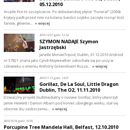
05.12.2010
Arcade Fire to szczęściarze. Po debiutanckiej płycie "Funeral" (2004)
krytycy padli przed nimi na kolana, bardzo szybko zaczęła rosnąć ilość
fanów, głównie…
» więcej
2010-12-07, godz. 12:24
SZYMON NADAJE Szymon
Jastrzębski
Janelle MonaeTripod, Dublin, 01.12.2010 Android
nr 57821 znana jako Cyndi Mayweather zakochała się po uszy w
człowieku o imieniu Anthony Greendown! Rusza…
» więcej
2010-11-17, godz. 14:07
Gorillaz, De La Soul, Little Dragon
Dublin, The O2, 11.11.2010
Dziwaczny projekt multimedialny o nazwie Gorillaz, który utworzyli
Jamie Hewlett i Damon Albarn pod koniec ubiegłego wieku, stał się
obecnie (ku zaskoczeniu…
» więcej
2010-10-18, godz. 10:05
Porcupine Tree Mandela Hall, Belfast, 12.10.2010