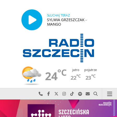
SŁUCHAJ TERAZ
SYLWIA GRZESZCZAK -
MANGO
°C
jutro
pojutrze
24
°C
°C
22
23
Najlepiej po prostu do nas zadzwoń
Odwiedź nas na Facebook-u
Odwiedź nas na X
Odwiedź nas na Instagram-ie
Odwiedź nas na TikTok-u
Szukaj nas na Spotify
Wyślij do nas w
Szukaj