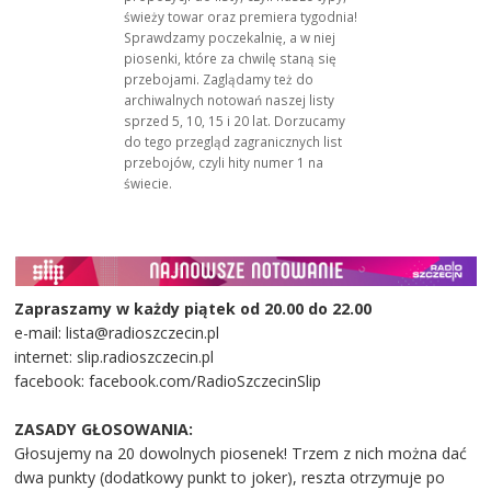
świeży towar oraz premiera tygodnia!
Sprawdzamy poczekalnię, a w niej
piosenki, które za chwilę staną się
przebojami. Zaglądamy też do
archiwalnych notowań naszej listy
sprzed 5, 10, 15 i 20 lat. Dorzucamy
do tego przegląd zagranicznych list
przebojów, czyli hity numer 1 na
świecie.
Zapraszamy w każdy piątek od 20.00 do 22.00
e-mail: lista@radioszczecin.pl
internet: slip.radioszczecin.pl
facebook: facebook.com/RadioSzczecinSlip
ZASADY GŁOSOWANIA:
Głosujemy na 20 dowolnych piosenek! Trzem z nich można dać
dwa punkty (dodatkowy punkt to joker), reszta otrzymuje po