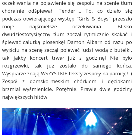
oczekiwania na pojawienie się zespołu na scenie tłum
chóralnie odśpiewał "Tender"... To, co działo się
podczas otwierającego występ "Girls & Boys" przeszło
moje najśmielsze oczekiwania. Blisko
dwudziestotysięczny tłum zaczął rytmicznie skakać i
śpiewać calutką piosenkę! Damon Albarn od razu po
wyjściu na scenę zaczął polewać ludzi wodą z butelki,
tak jakby koncert trwał już z godzinę! Nie było
rozgrzewki, tak już zostało do samego końca.
Wyspiarze znają WSZYSTKIE teksty zespoły na pamięć! :)
Zespół z damsko-męskim chórkiem i dęciakami
brzmiał wyśmienicie. Potężnie. Prawie dwie godziny
największych hitów.