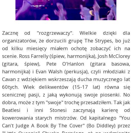
Zacznę od "rozgrzewaczy". Wielkie dzięki dla
organizatorów, że dorzucili grupę The Strypes, bo już
od kilku miesięcy miałem ochotę zobaczyć ich na
scenie. Ross Farrelly (śpiew, harmonijka), Josh McClorey
(gitara, śpiew), Pete O'Hanlon (gitara basowa,
harmonijka) i Evan Walsh (perkusja), czyli młodziaki z
Cavan z wdziękiem wskrzeszają ducha muzycznego lat
60tych. Wiek delikwentów (15-17 lat) równa się
scenicznej pasji, z jaką wykonują swoje piosenki. No
dobra, może z tym "swoje" trochę przesadziłem. Tak jak
Beatlesi i inni Stonesi zaczynają karierę od
kowerowania starych mistrzów. Od kapitalnego "You
Can't Judge A Book By The Cover" (Bo Diddley) przez