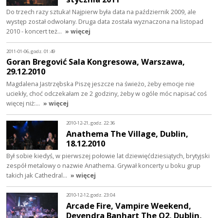
Do trzech razy sztuka! Najpierw była data na październik 2009, ale
występ został odwołany. Druga data została wyznaczona na listopad
2010 - koncert też…
» więcej
2011-01-06, godz. 01:49
Goran Bregović Sala Kongresowa, Warszawa,
29.12.2010
Magdalena Jastrzębska Piszę jeszcze na świeżo, żeby emocje nie
uciekły, choć odczekałam ze 2 godziny, żeby w ogóle móc napisać coś
więcej niż:…
» więcej
2010-12-21, godz. 22:36
Anathema The Village, Dublin,
18.12.2010
Był sobie kiedyś, w pierwszej połowie lat dziewięćdziesiątych, brytyjski
zespół metalowy o nazwie Anathema. Grywał koncerty u boku grup
takich jak Cathedral…
» więcej
2010-12-12, godz. 23:04
Arcade Fire, Vampire Weekend,
Devendra Banhart The O2, Dublin,