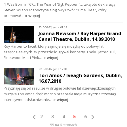
"I Was Born in '67... The Year of 'Sgt. Pepper'"... taką oto deklaracją
Steven Wilson rozpoczyna singlowy utwór "Time Flies", który
promował…
» więcej
2010-09-22, godz. 01:15
Joanna Newsom / Roy Harper Grand
Canal Theatre, Dublin, 14.09.2010
Roy Harper to facet, który zajmuje się muzyką od połowy lat
sześćdziesiątych. W przeszłości grywał koncerty u boku Jethro Tull,
Fleetwood Mac i Pink…
» więcej
2010-07-18, godz. 17:00
Tori Amos / Iveagh Gardens, Dublin,
16.07.2010
Przyznaję się od razu, że w drugiej połowie lat dziewięćdziesiątych
muzyka Tori Amos dość mocno przeorała moje muzyczne trzewia;)
Intensywne odsłuchiwanie…
» więcej
2
3
4
5
6
55 na 6 stronach