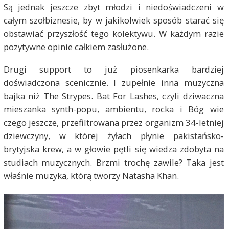
Są jednak jeszcze zbyt młodzi i niedoświadczeni w
całym szołbiznesie, by w jakikolwiek sposób starać się
obstawiać przyszłość tego kolektywu. W każdym razie
pozytywne opinie całkiem zasłużone.
Drugi support to już piosenkarka bardziej
doświadczona scenicznie. I zupełnie inna muzyczna
bajka niż The Strypes. Bat For Lashes, czyli dziwaczna
mieszanka synth-popu, ambientu, rocka i Bóg wie
czego jeszcze, przefiltrowana przez organizm 34-letniej
dziewczyny, w której żyłach płynie pakistańsko-
brytyjska krew, a w głowie pętli się wiedza zdobyta na
studiach muzycznych. Brzmi trochę zawile? Taka jest
właśnie muzyka, którą tworzy Natasha Khan.