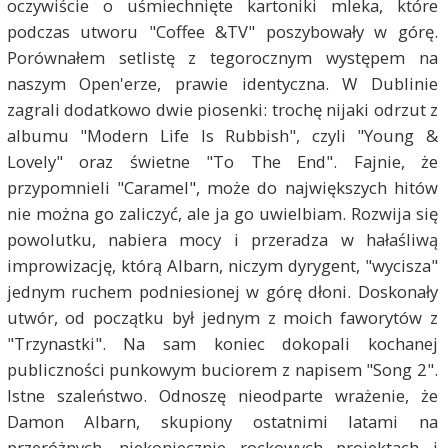
oczywiście o uśmiechnięte kartoniki mleka, które
podczas utworu "Coffee &TV" poszybowały w górę.
Porównałem setlistę z tegorocznym występem na
naszym Open'erze, prawie identyczna. W Dublinie
zagrali dodatkowo dwie piosenki: trochę nijaki odrzut z
albumu "Modern Life Is Rubbish", czyli "Young &
Lovely" oraz świetne "To The End". Fajnie, że
przypomnieli "Caramel", może do największych hitów
nie można go zaliczyć, ale ja go uwielbiam. Rozwija się
powolutku, nabiera mocy i przeradza w hałaśliwą
improwizację, którą Albarn, niczym dyrygent, "wycisza"
jednym ruchem podniesionej w górę dłoni. Doskonały
utwór, od początku był jednym z moich faworytów z
"Trzynastki". Na sam koniec dokopali kochanej
publiczności punkowym buciorem z napisem "Song 2".
Istne szaleństwo. Odnoszę nieodparte wrażenie, że
Damon Albarn, skupiony ostatnimi latami na
przeróżnych, niekoniecznie rockowych projektach i