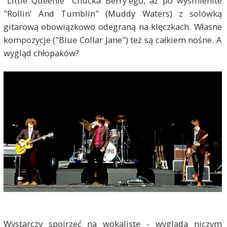
"Little Queenie" Chucka Berry'ego, aż po wyśmienite
"Rollin' And Tumblin" (Muddy Waters) z solówką
gitarową obowiązkowo odegraną na klęczkach. Własne
kompozycje ("Blue Collar Jane") też są całkiem nośne. A
wygląd chłopaków?
Wystarczy spojrzeć na wokalistę - wygląda niczym