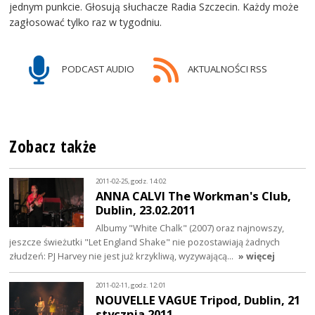
jednym punkcie. Głosują słuchacze Radia Szczecin. Każdy może
zagłosować tylko raz w tygodniu.
PODCAST AUDIO
AKTUALNOŚCI RSS
Zobacz także
2011-02-25, godz. 14:02
ANNA CALVI The Workman's Club,
Dublin, 23.02.2011
Albumy "White Chalk" (2007) oraz najnowszy,
jeszcze świeżutki "Let England Shake" nie pozostawiają żadnych
złudzeń: PJ Harvey nie jest już krzykliwą, wyzywającą…
» więcej
2011-02-11, godz. 12:01
NOUVELLE VAGUE Tripod, Dublin, 21
stycznia 2011