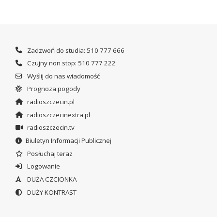
Zadzwoń do studia: 510 777 666
Czujny non stop: 510 777 222
Wyślij do nas wiadomość
Prognoza pogody
radioszczecin.pl
radioszczecinextra.pl
radioszczecin.tv
Biuletyn Informacji Publicznej
Posłuchaj teraz
Logowanie
DUŻA CZCIONKA
DUŻY KONTRAST