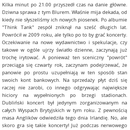
Kilka minut po 21.00 przyszedł czas na danie główne.
Dziwna sprawa z tym Blurem. Właśnie mija dekada, od
kiedy nie słyszeliśmy ich nowych piosenek. Po albumie
"Think Tank" zespół zniknął na sześć długich lat.
Powrócił w 2009 roku, ale tylko po to by grać koncerty.
Oczekiwanie na nowe wydawnictwo i spekulacje, czy
takowe w ogóle ujrzy światło dzienne, zaczynają już
trochę irytować. A ponieważ ten sceniczny "powrót"
przeciąga się czwarty rok, zaczynam podejrzewać, że
panowie po prostu uzupełniają w ten sposób stan
swoich kont bankowych. Na sprzedaży płyt dziś się
raczej nie zarobi, co innego odgrywając największe
hiciory na wypełnionych po brzegi stadionach.
Dubliński koncert był jedynym zorganizowanym na
całych Wyspach Brytyjskich w tym roku. Z pewnością
masa Anglików odwiedziła tego dnia Irlandię. No, ale
skoro gra się takie koncerty! Już podczas nerwowego