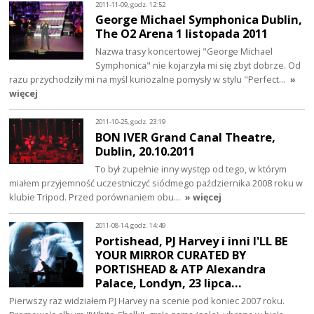
2011-11-09, godz. 12:52
George Michael Symphonica Dublin,
The O2 Arena 1 listopada 2011
Nazwa trasy koncertowej "George Michael
Symphonica" nie kojarzyła mi się zbyt dobrze. Od
razu przychodziły mi na myśl kuriozalne pomysły w stylu "Perfect…
»
więcej
2011-10-25, godz. 23:19
BON IVER Grand Canal Theatre,
Dublin, 20.10.2011
To był zupełnie inny występ od tego, w którym
miałem przyjemność uczestniczyć siódmego października 2008 roku w
klubie Tripod. Przed porównaniem obu…
» więcej
2011-08-14, godz. 14:49
Portishead, PJ Harvey i inni I'LL BE
YOUR MIRROR CURATED BY
PORTISHEAD & ATP Alexandra
Palace, Londyn, 23 lipca…
Pierwszy raz widziałem PJ Harvey na scenie pod koniec 2007 roku.