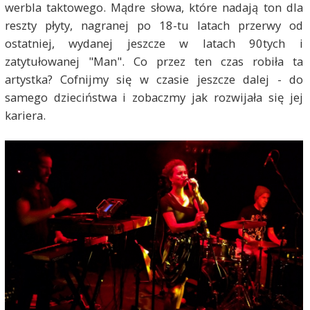
werbla taktowego. Mądre słowa, które nadają ton dla
reszty płyty, nagranej po 18-tu latach przerwy od
ostatniej, wydanej jeszcze w latach 90tych i
zatytułowanej "Man". Co przez ten czas robiła ta
artystka? Cofnijmy się w czasie jeszcze dalej - do
samego dzieciństwa i zobaczmy jak rozwijała się jej
kariera.