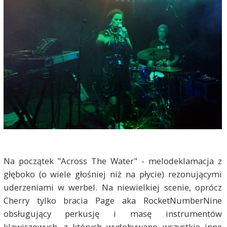
Na początek "Across The Water" - melodeklamacja z
głęboko (o wiele głośniej niż na płycie) rezonującymi
uderzeniami w werbel. Na niewielkiej scenie, oprócz
Cherry tylko bracia Page aka RocketNumberNine
obsługujący perkusję i masę instrumentów
klawiszowych, z których wydobywano wszystkie inne