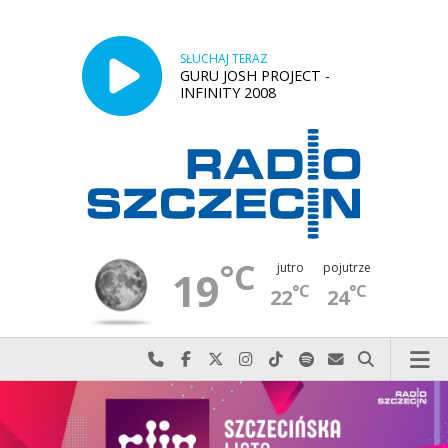
SŁUCHAJ TERAZ
GURU JOSH PROJECT -
INFINITY 2008
°C
jutro
pojutrze
19
°C
°C
22
24
Najlepiej po prostu do nas zadzwoń
Odwiedź nas na Facebook-u
Odwiedź nas na X
Odwiedź nas na Instagram-ie
Odwiedź nas na TikTok-u
Szukaj nas na Spotify
Wyślij do nas w
Szukaj