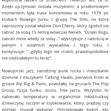
dzięki ojczymowi została muzykiem, a przełomowym
momentem była trasa koncertowa w roku 1979 po
klubach Nowego Jorku z grupą The Slits, na którą
zaproszony został właśnie Don Cherry, który zgodził się
zabrać ze sobą 15-letnią wówczas Neneh. "Dzięki Bogu
zabrali mnie wtedy ze sobą..." wykrzykuje z radością w
jednym z ostatnich wywiadów z tego roku. I
kontynuuje: "...gdyby tego nie zrobili, prawdopodobnie
nie siedziałabym tu teraz".
Nowojorski jazz, narodziny punk rocka i mieszkanie
dzielone z muzykami Talking Heads, pierwsze kroki w
grupie Rip Rig & Panic, powstałej na gruzach The Pop
Group, fuzja funku, soulu, free jazzu. Wszystko to
nabierało temperatury w organizmie młodziutkiej
dziewczyny, niczym w szybkowarze, który, prędzej czy
później, musiał wykipieć. Potrzebowała kogoś, kto