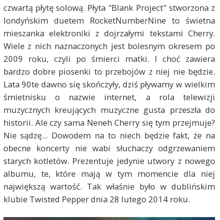
czwartą płytę solową. Płyta "Blank Project" stworzona z
londyńskim duetem RocketNumberNine to świetna
mieszanka elektroniki z dojrzałymi tekstami Cherry.
Wiele z nich naznaczonych jest bolesnym okresem po
2009 roku, czyli po śmierci matki. I choć zawiera
bardzo dobre piosenki to przebojów z niej nie będzie.
Lata 90te dawno się skończyły, dziś pływamy w wielkim
śmietnisku o nazwie internet, a rola telewizji
muzycznych kreujących muzyczne gusta przeszła do
historii. Ale czy sama Neneh Cherry się tym przejmuje?
Nie sądzę... Dowodem na to niech będzie fakt, że na
obecne koncerty nie wabi słuchaczy odgrzewaniem
starych kotletów. Prezentuje jedynie utwory z nowego
albumu, te, które mają w tym momencie dla niej
największą wartość. Tak właśnie było w dublińskim
klubie Twisted Pepper dnia 28 lutego 2014 roku.