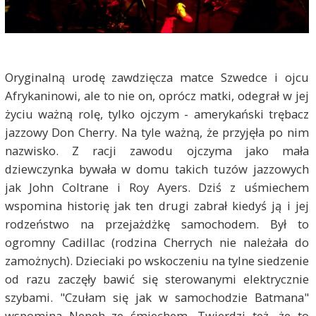
Oryginalną urodę zawdzięcza matce Szwedce i ojcu
Afrykaninowi, ale to nie on, oprócz matki, odegrał w jej
życiu ważną rolę, tylko ojczym - amerykański trębacz
jazzowy Don Cherry. Na tyle ważną, że przyjęła po nim
nazwisko. Z racji zawodu ojczyma jako mała
dziewczynka bywała w domu takich tuzów jazzowych
jak John Coltrane i Roy Ayers. Dziś z uśmiechem
wspomina historię jak ten drugi zabrał kiedyś ją i jej
rodzeństwo na przejażdżkę samochodem. Był to
ogromny Cadillac (rodzina Cherrych nie należała do
zamożnych). Dzieciaki po wskoczeniu na tylne siedzenie
od razu zaczęły bawić się sterowanymi elektrycznie
szybami. "Czułam się jak w samochodzie Batmana"
wspomina Neneh ze śmiechem. Twierdzi też, że to