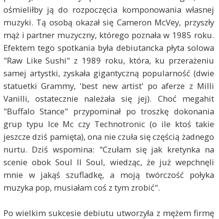
ośmieliłby ją do rozpoczęcia komponowania własnej
muzyki. Tą osobą okazał się Cameron McVey, przyszły
mąż i partner muzyczny, którego poznała w 1985 roku.
Efektem tego spotkania była debiutancka płyta solowa
"Raw Like Sushi" z 1989 roku, która, ku przerażeniu
samej artystki, zyskała gigantyczną popularność (dwie
statuetki Grammy, 'best new artist' po aferze z Milli
Vanilli, ostatecznie należała się jej). Choć megahit
"Buffalo Stance" przypominał po troszkę dokonania
grup typu Ice Mc czy Technotronic (o ile ktoś takie
jeszcze dziś pamięta), ona nie czuła się częścią żadnego
nurtu. Dziś wspomina: "Czułam się jak kretynka na
scenie obok Soul II Soul, wiedząc, że już wepchnęli
mnie w jakąś szufladkę, a moją twórczość połyka
muzyka pop, musiałam coś z tym zrobić".
Po wielkim sukcesie debiutu utworzyła z mężem firmę