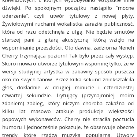
dźwięki. Po spokojnym początku nastąpiło "mocne
uderzenie", czyli utwór tytułowy z nowej płyty.
Żywiołowymi ruchami wokalistka zaraziła publiczność,
która od razu odetchnęła z ulgą. Nie będzie smutów
starszej pani z gitarą akustyczną, którą wzięło na
wspominanie przeszłości. Oto dawna, zadziorna Neneh
Cherry trzymająca poziom! Tak było przez cały występ.
Skoro mowa o utworze tytułowym wspomnę tylko, że w
wersji studyjnej artystka w zabawny sposób puszcza
oko do swych fanów. Przez kilka sekund zniekształciła
głos, dokładnie w drugiej minucie i czterdziestej
czwartej sekundzie. Irytujący (przynajmniej moim
zdaniem) zabieg, który niczym choroba zakaźna od
kilku lat masowo atakuje produkcje większości
popowych wykonawców. Cherry nie straciła poczucia
humoru i jednocześnie pokazuje, że obserwuje obecne
trendy, które rządzą muzyką popularną. Utwory