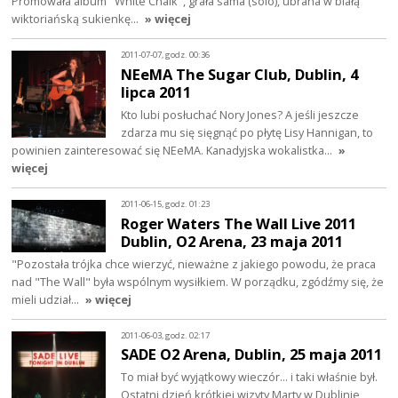
Promowała album "White Chalk", grała sama (solo), ubrana w białą
wiktoriańską sukienkę…
» więcej
2011-07-07, godz. 00:36
NEeMA The Sugar Club, Dublin, 4
lipca 2011
Kto lubi posłuchać Nory Jones? A jeśli jeszcze
zdarza mu się sięgnąć po płytę Lisy Hannigan, to
powinien zainteresować się NEeMA. Kanadyjska wokalistka…
»
więcej
2011-06-15, godz. 01:23
Roger Waters The Wall Live 2011
Dublin, O2 Arena, 23 maja 2011
"Pozostała trójka chce wierzyć, nieważne z jakiego powodu, że praca
nad "The Wall" była wspólnym wysiłkiem. W porządku, zgódźmy się, że
mieli udział…
» więcej
2011-06-03, godz. 02:17
SADE O2 Arena, Dublin, 25 maja 2011
To miał być wyjątkowy wieczór... i taki właśnie był.
Ostatni dzień krótkiej wizyty Marty w Dublinie,