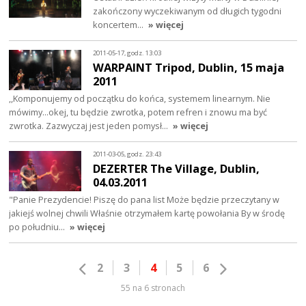
zakończony wyczekiwanym od długich tygodni
koncertem…
» więcej
2011-05-17, godz. 13:03
WARPAINT Tripod, Dublin, 15 maja
2011
,,Komponujemy od początku do końca, systemem linearnym. Nie
mówimy...okej, tu będzie zwrotka, potem refren i znowu ma być
zwrotka. Zazwyczaj jest jeden pomysł…
» więcej
2011-03-05, godz. 23:43
DEZERTER The Village, Dublin,
04.03.2011
"Panie Prezydencie! Piszę do pana list Może będzie przeczytany w
jakiejś wolnej chwili Właśnie otrzymałem kartę powołania By w środę
po południu…
» więcej
2
3
4
5
6
55 na 6 stronach