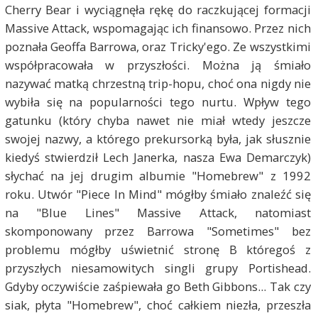
Cherry Bear i wyciągnęła rękę do raczkującej formacji
Massive Attack, wspomagając ich finansowo. Przez nich
poznała Geoffa Barrowa, oraz Tricky'ego. Ze wszystkimi
współpracowała w przyszłości. Można ją śmiało
nazywać matką chrzestną trip-hopu, choć ona nigdy nie
wybiła się na popularności tego nurtu. Wpływ tego
gatunku (który chyba nawet nie miał wtedy jeszcze
swojej nazwy, a którego prekursorką była, jak słusznie
kiedyś stwierdził Lech Janerka, nasza Ewa Demarczyk)
słychać na jej drugim albumie "Homebrew" z 1992
roku. Utwór "Piece In Mind" mógłby śmiało znaleźć się
na "Blue Lines" Massive Attack, natomiast
skomponowany przez Barrowa "Sometimes" bez
problemu mógłby uświetnić stronę B któregoś z
przyszłych niesamowitych singli grupy Portishead.
Gdyby oczywiście zaśpiewała go Beth Gibbons... Tak czy
siak, płyta "Homebrew", choć całkiem niezła, przeszła