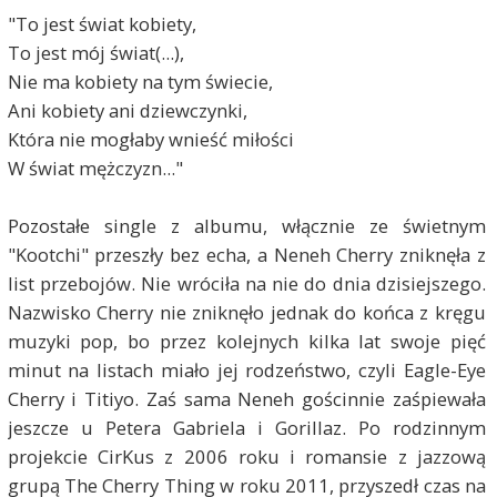
"To jest świat kobiety,
To jest mój świat(...),
Nie ma kobiety na tym świecie,
Ani kobiety ani dziewczynki,
Która nie mogłaby wnieść miłości
W świat mężczyzn..."
Pozostałe single z albumu, włącznie ze świetnym
"Kootchi" przeszły bez echa, a Neneh Cherry zniknęła z
list przebojów. Nie wróciła na nie do dnia dzisiejszego.
Nazwisko Cherry nie zniknęło jednak do końca z kręgu
muzyki pop, bo przez kolejnych kilka lat swoje pięć
minut na listach miało jej rodzeństwo, czyli Eagle-Eye
Cherry i Titiyo. Zaś sama Neneh gościnnie zaśpiewała
jeszcze u Petera Gabriela i Gorillaz. Po rodzinnym
projekcie CirKus z 2006 roku i romansie z jazzową
grupą The Cherry Thing w roku 2011, przyszedł czas na