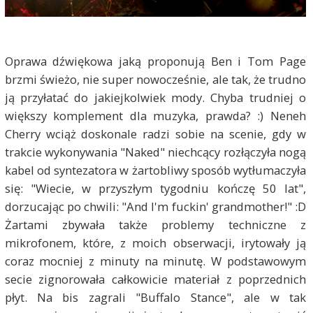
Oprawa dźwiękowa jaką proponują Ben i Tom Page
brzmi świeżo, nie super nowocześnie, ale tak, że trudno
ją przyłatać do jakiejkolwiek mody. Chyba trudniej o
większy komplement dla muzyka, prawda? :) Neneh
Cherry wciąż doskonale radzi sobie na scenie, gdy w
trakcie wykonywania "Naked" niechcący rozłączyła nogą
kabel od syntezatora w żartobliwy sposób wytłumaczyła
się: "Wiecie, w przyszłym tygodniu kończę 50 lat",
dorzucając po chwili: "And I'm fuckin' grandmother!" :D
Żartami zbywała także problemy techniczne z
mikrofonem, które, z moich obserwacji, irytowały ją
coraz mocniej z minuty na minutę. W podstawowym
secie zignorowała całkowicie materiał z poprzednich
płyt. Na bis zagrali "Buffalo Stance", ale w tak