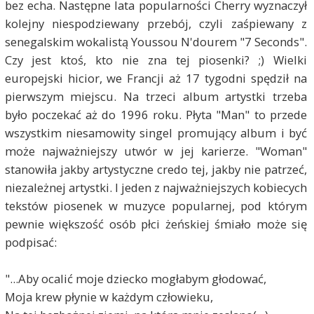
bez echa. Następne lata popularności Cherry wyznaczył
kolejny niespodziewany przebój, czyli zaśpiewany z
senegalskim wokalistą Youssou N'dourem "7 Seconds".
Czy jest ktoś, kto nie zna tej piosenki? ;) Wielki
europejski hicior, we Francji aż 17 tygodni spędził na
pierwszym miejscu. Na trzeci album artystki trzeba
było poczekać aż do 1996 roku. Płyta "Man" to przede
wszystkim niesamowity singel promujący album i być
może najważniejszy utwór w jej karierze. "Woman"
stanowiła jakby artystyczne credo tej, jakby nie patrzeć,
niezależnej artystki. I jeden z najważniejszych kobiecych
tekstów piosenek w muzyce popularnej, pod którym
pewnie większość osób płci żeńskiej śmiało może się
podpisać:
"...Aby ocalić moje dziecko mogłabym głodować,
Moja krew płynie w każdym człowieku,