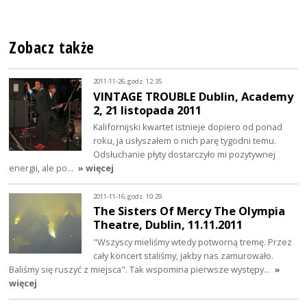
Zobacz także
2011-11-26, godz. 12:35
VINTAGE TROUBLE Dublin, Academy
2, 21 listopada 2011
Kalifornijski kwartet istnieje dopiero od ponad
roku, ja usłyszałem o nich parę tygodni temu.
Odsłuchanie płyty dostarczyło mi pozytywnej
energii, ale po…
» więcej
2011-11-16, godz. 10:29
The Sisters Of Mercy The Olympia
Theatre, Dublin, 11.11.2011
"Wszyscy mieliśmy wtedy potworną tremę. Przez
cały koncert staliśmy, jakby nas zamurowało.
Baliśmy się ruszyć z miejsca". Tak wspomina pierwsze występy…
»
więcej