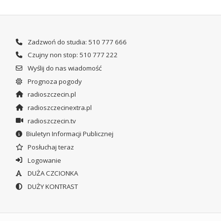
Zadzwoń do studia: 510 777 666
Czujny non stop: 510 777 222
Wyślij do nas wiadomość
Prognoza pogody
radioszczecin.pl
radioszczecinextra.pl
radioszczecin.tv
Biuletyn Informacji Publicznej
Posłuchaj teraz
Logowanie
DUŻA CZCIONKA
DUŻY KONTRAST