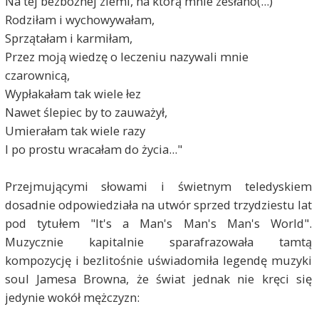
Na tej bezbożnej ziemi, na którą mnie zesłano(...)
Rodziłam i wychowywałam,
Sprzątałam i karmiłam,
Przez moją wiedzę o leczeniu nazywali mnie
czarownicą,
Wypłakałam tak wiele łez
Nawet ślepiec by to zauważył,
Umierałam tak wiele razy
I po prostu wracałam do życia..."
Przejmującymi słowami i świetnym teledyskiem
dosadnie odpowiedziała na utwór sprzed trzydziestu lat
pod tytułem "It's a Man's Man's Man's World".
Muzycznie kapitalnie sparafrazowała tamtą
kompozycję i bezlitośnie uświadomiła legendę muzyki
soul Jamesa Browna, że świat jednak nie kręci się
jedynie wokół mężczyzn: