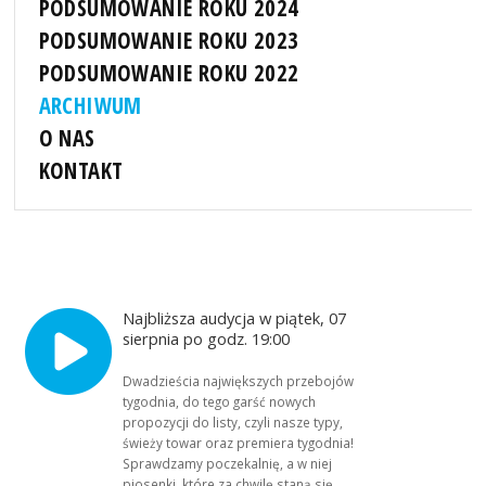
PODSUMOWANIE ROKU 2024
PODSUMOWANIE ROKU 2023
PODSUMOWANIE ROKU 2022
ARCHIWUM
O NAS
KONTAKT
Najbliższa audycja w piątek, 07
sierpnia po godz. 19:00
Dwadzieścia największych przebojów
tygodnia, do tego garść nowych
propozycji do listy, czyli nasze typy,
świeży towar oraz premiera tygodnia!
Sprawdzamy poczekalnię, a w niej
piosenki, które za chwilę staną się