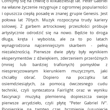
Cofnijmy się na chwilę o kilkadziesiąt lat. Peter Gabriel
na własne życzenie rezygnuje z ogromnej popularności
i opuszcza ciepłą posadę w znanej grupie Genesis. Jest
połowa lat 70tych. Muzyk rozpoczyna trudy kariery
solowej. Z garbem artrockowej przeszłości próbuje
artystycznie odrodzić się na nowo. Będzie to droga
długa, kręta i wyboista, ale za to po latach
wynagrodzona najcenniejszym skarbem - pełną
niezależnością. Pierwsze dwie płyty były wynikiem
eksperymentów z dźwiękiem, zderzeniem przeróżnych
(mniej lub bardziej trafionych) pomysłów z
niesprecyzowanym kierunkiem muzycznym, jaki
chciałby obrać. Dopiero na początku lat
osiemdziesiątych, za pomocą ówczesnego cudu
techniki, czyli syntezatora Fairlight oraz w wyniku
fascynacji muzyką plemienną dopieszcza swoje
pierwsze arcydzieło, czyli płytę "Peter Gabriel IV".
Pionierskie na tamten czas brzmienie (usunięcie