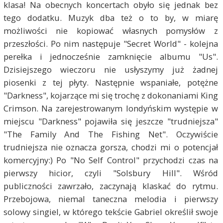
klasa! Na obecnych koncertach obyło się jednak bez
tego dodatku. Muzyk dba też o to by, w miarę
możliwości nie kopiować własnych pomysłów z
przeszłości. Po nim następuje "Secret World" - kolejna
perełka i jednocześnie zamknięcie albumu "Us".
Dzisiejszego wieczoru nie usłyszymy już żadnej
piosenki z tej płyty. Następnie wspaniałe, potężne
"Darkness", kojarzące mi się trochę z dokonaniami King
Crimson. Na zarejestrowanym londyńskim występie w
miejscu "Darkness" pojawiła się jeszcze "trudniejsza"
"The Family And The Fishing Net". Oczywiście
trudniejsza nie oznacza gorsza, chodzi mi o potencjał
komercyjny:) Po "No Self Control" przychodzi czas na
pierwszy hicior, czyli "Solsbury Hill". Wśród
publiczności zawrzało, zaczynają klaskać do rytmu.
Przebojowa, niemal taneczna melodia i pierwszy
solowy singiel, w którego tekście Gabriel określił swoje