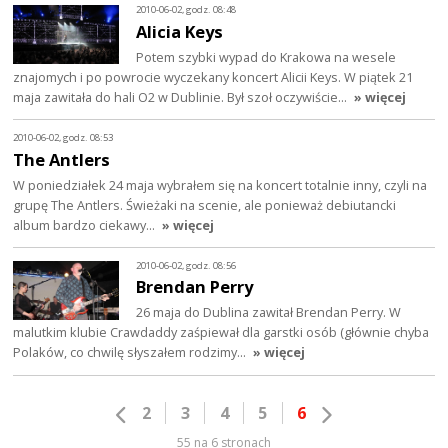
2010-06-02, godz. 08:48
Alicia Keys
Potem szybki wypad do Krakowa na wesele
znajomych i po powrocie wyczekany koncert Alicii Keys. W piątek 21
maja zawitała do hali O2 w Dublinie. Był szoł oczywiście…
» więcej
2010-06-02, godz. 08:53
The Antlers
W poniedziałek 24 maja wybrałem się na koncert totalnie inny, czyli na
grupę The Antlers. Świeżaki na scenie, ale ponieważ debiutancki
album bardzo ciekawy…
» więcej
2010-06-02, godz. 08:56
Brendan Perry
26 maja do Dublina zawitał Brendan Perry. W
malutkim klubie Crawdaddy zaśpiewał dla garstki osób (głównie chyba
Polaków, co chwilę słyszałem rodzimy…
» więcej
2
3
4
5
6
55 na 6 stronach