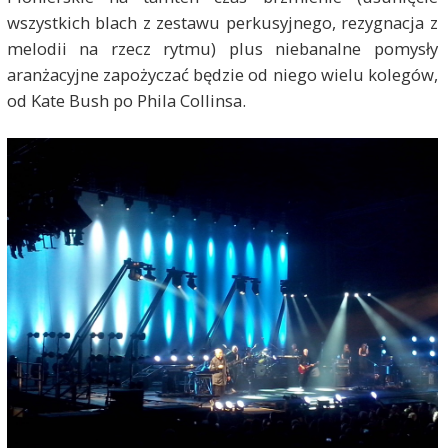
wszystkich blach z zestawu perkusyjnego, rezygnacja z
melodii na rzecz rytmu) plus niebanalne pomysły
aranżacyjne zapożyczać będzie od niego wielu kolegów,
od Kate Bush po Phila Collinsa.