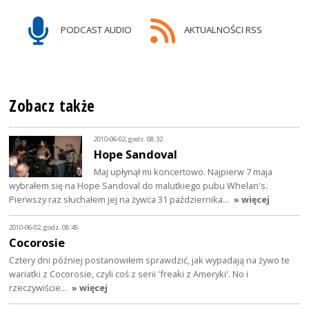
PODCAST AUDIO
AKTUALNOŚCI RSS
Zobacz także
2010-06-02, godz. 08:32
Hope Sandoval
Maj upłynął mi koncertowo. Najpierw 7 maja
wybrałem się na Hope Sandoval do malutkiego pubu Whelan's.
Pierwszy raz słuchałem jej na żywca 31 października…
» więcej
2010-06-02, godz. 08:45
Cocorosie
Cztery dni później postanowiłem sprawdzić, jak wypadają na żywo te
wariatki z Cocorosie, czyli coś z serii 'freaki z Ameryki'. No i
rzeczywiście…
» więcej