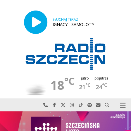
SŁUCHAJ TERAZ
IGNACY - SAMOLOTY
°C
jutro
pojutrze
18
°C
°C
21
24
Najlepiej po prostu do nas zadzwoń
Odwiedź nas na Facebook-u
Odwiedź nas na X
Odwiedź nas na Instagram-ie
Odwiedź nas na TikTok-u
Szukaj nas na Spotify
Wyślij do nas w
Szukaj