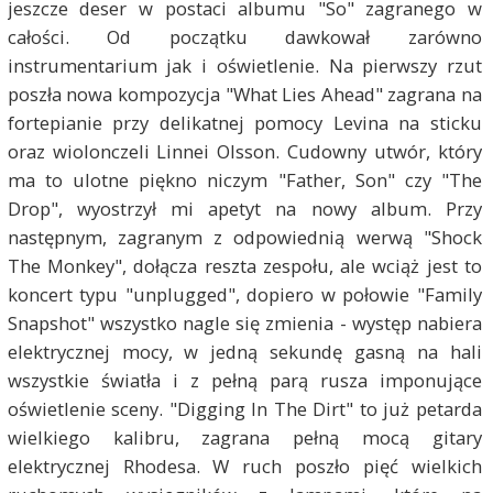
jeszcze deser w postaci albumu "So" zagranego w
całości. Od początku dawkował zarówno
instrumentarium jak i oświetlenie. Na pierwszy rzut
poszła nowa kompozycja "What Lies Ahead" zagrana na
fortepianie przy delikatnej pomocy Levina na sticku
oraz wiolonczeli Linnei Olsson. Cudowny utwór, który
ma to ulotne piękno niczym "Father, Son" czy "The
Drop", wyostrzył mi apetyt na nowy album. Przy
następnym, zagranym z odpowiednią werwą "Shock
The Monkey", dołącza reszta zespołu, ale wciąż jest to
koncert typu "unplugged", dopiero w połowie "Family
Snapshot" wszystko nagle się zmienia - występ nabiera
elektrycznej mocy, w jedną sekundę gasną na hali
wszystkie światła i z pełną parą rusza imponujące
oświetlenie sceny. "Digging In The Dirt" to już petarda
wielkiego kalibru, zagrana pełną mocą gitary
elektrycznej Rhodesa. W ruch poszło pięć wielkich