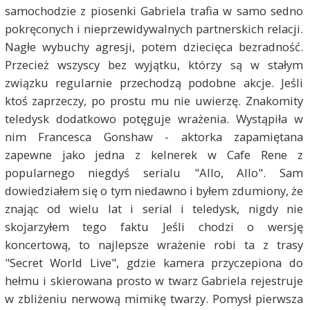
samochodzie z piosenki Gabriela trafia w samo sedno
pokręconych i nieprzewidywalnych partnerskich relacji.
Nagłe wybuchy agresji, potem dziecięca bezradność.
Przecież wszyscy bez wyjątku, którzy są w stałym
związku regularnie przechodzą podobne akcje. Jeśli
ktoś zaprzeczy, po prostu mu nie uwierzę. Znakomity
teledysk dodatkowo potęguje wrażenia. Wystąpiła w
nim Francesca Gonshaw - aktorka zapamiętana
zapewne jako jedna z kelnerek w Cafe Rene z
popularnego niegdyś serialu "Allo, Allo". Sam
dowiedziałem się o tym niedawno i byłem zdumiony, że
znając od wielu lat i serial i teledysk, nigdy nie
skojarzyłem tego faktu Jeśli chodzi o wersję
koncertową, to najlepsze wrażenie robi ta z trasy
"Secret World Live", gdzie kamera przyczepiona do
hełmu i skierowana prosto w twarz Gabriela rejestruje
w zbliżeniu nerwową mimikę twarzy. Pomysł pierwsza