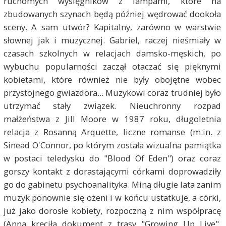
ruchomych wysięgników z lampami, które na
zbudowanych szynach będą później wędrować dookoła
sceny. A sam utwór? Kapitalny, zarówno w warstwie
słownej jak i muzycznej. Gabriel, raczej nieśmiały w
czasach szkolnych w relacjach damsko-męskich, po
wybuchu popularności zaczął otaczać się pięknymi
kobietami, które również nie były obojętne wobec
przystojnego gwiazdora... Muzykowi coraz trudniej było
utrzymać stały związek. Nieuchronny rozpad
małżeństwa z Jill Moore w 1987 roku, długoletnia
relacja z Rosanną Arquette, liczne romanse (m.in. z
Sinead O'Connor, po którym została wizualna pamiątka
w postaci teledysku do "Blood Of Eden") oraz coraz
gorszy kontakt z dorastającymi córkami doprowadziły
go do gabinetu psychoanalityka. Miną długie lata zanim
muzyk ponownie się ożeni i w końcu ustatkuje, a córki,
już jako dorosłe kobiety, rozpoczną z nim współpracę
(Anna kręciła dokument z trasy "Growing Up Live",