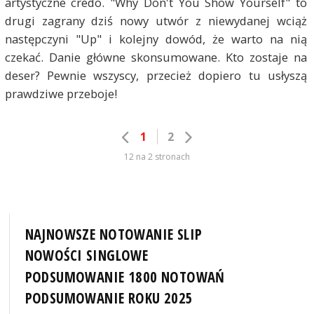
artystyczne credo. "Why Don't You Show Yourself" to
drugi zagrany dziś nowy utwór z niewydanej wciąż
następczyni "Up" i kolejny dowód, że warto na nią
czekać. Danie główne skonsumowane. Kto zostaje na
deser? Pewnie wszyscy, przecież dopiero tu usłyszą
prawdziwe przeboje!
1
2
12 na 2 stronach
NAJNOWSZE NOTOWANIE SLIP
NOWOŚCI SINGLOWE
PODSUMOWANIE 1800 NOTOWAŃ
PODSUMOWANIE ROKU 2025