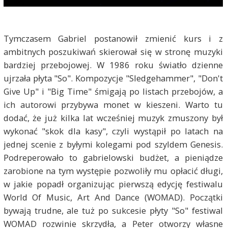
Tymczasem Gabriel postanowił zmienić kurs i z
ambitnych poszukiwań skierował się w stronę muzyki
bardziej przebojowej. W 1986 roku światło dzienne
ujrzała płyta "So". Kompozycje "Sledgehammer", "Don't
Give Up" i "Big Time" śmigają po listach przebojów, a
ich autorowi przybywa monet w kieszeni. Warto tu
dodać, że już kilka lat wcześniej muzyk zmuszony był
wykonać "skok dla kasy", czyli wystąpił po latach na
jednej scenie z byłymi kolegami pod szyldem Genesis.
Podreperowało to gabrielowski budżet, a pieniądze
zarobione na tym występie pozwoliły mu opłacić długi,
w jakie popadł organizując pierwszą edycję festiwalu
World Of Music, Art And Dance (WOMAD). Początki
bywają trudne, ale tuż po sukcesie płyty "So" festiwal
WOMAD rozwinie skrzydła, a Peter otworzy własne