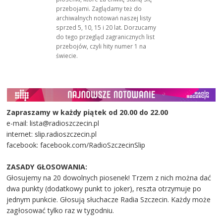
przebojami. Zaglądamy też do
archiwalnych notowań naszej listy
sprzed 5, 10, 15 i 20 lat. Dorzucamy
do tego przegląd zagranicznych list
przebojów, czyli hity numer 1 na
świecie.
Zapraszamy w każdy piątek od 20.00 do 22.00
e-mail: lista@radioszczecin.pl
internet: slip.radioszczecin.pl
facebook: facebook.com/RadioSzczecinSlip
ZASADY GŁOSOWANIA:
Głosujemy na 20 dowolnych piosenek! Trzem z nich można dać
dwa punkty (dodatkowy punkt to joker), reszta otrzymuje po
jednym punkcie. Głosują słuchacze Radia Szczecin. Każdy może
zagłosować tylko raz w tygodniu.