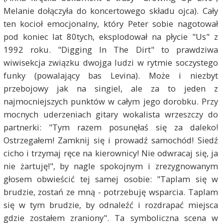
Melanie dołączyła do koncertowego składu ojca). Cały
ten kocioł emocjonalny, który Peter sobie nagotował
pod koniec lat 80tych, eksplodował na płycie "Us" z
1992 roku. "Digging In The Dirt" to prawdziwa
wiwisekcja związku dwojga ludzi w rytmie soczystego
funky (powalający bas Levina). Może i niezbyt
przebojowy jak na singiel, ale za to jeden z
najmocniejszych punktów w całym jego dorobku. Przy
mocnych uderzeniach gitary wokalista wrzeszczy do
partnerki: "Tym razem posunęłaś się za daleko!
Ostrzegałem! Zamknij się i prowadź samochód! Siedź
cicho i trzymaj ręce na kierownicy! Nie odwracaj się, ja
nie żartuję!", by nagle spokojnym i zrezygnowanym
głosem obwieścić tej samej osobie: "Taplam się w
brudzie, zostań ze mną - potrzebuję wsparcia. Taplam
się w tym brudzie, by odnaleźć i rozdrapać miejsca
gdzie zostałem zraniony". Ta symboliczna scena w