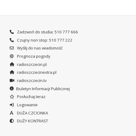
Zadzwoń do studia: 510 777 666
Czujny non stop: 510 777 222
Wyślij do nas wiadomość
Prognoza pogody
radioszczecin.pl
radioszczecinextra.pl
radioszczecin.tv
Biuletyn Informacji Publicznej
Posłuchaj teraz
Logowanie
DUŻA CZCIONKA
DUŻY KONTRAST