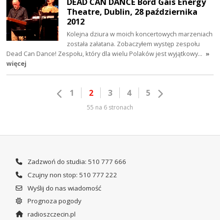
DEAD CAN DANCE Bord Gais Energy
Theatre, Dublin, 28 października
2012
Kolejna dziura w moich koncertowych marzeniach
została załatana. Zobaczyłem występ zespołu
Dead Can Dance! Zespołu, który dla wielu Polaków jest wyjątkowy…
»
więcej
1
2
3
4
5
55 na 6 stronach
Zadzwoń do studia: 510 777 666
Czujny non stop: 510 777 222
Wyślij do nas wiadomość
Prognoza pogody
radioszczecin.pl