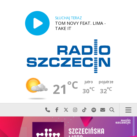
SŁUCHAJ TERAZ
TOM NOVY FEAT. LIMA -
TAKE IT
°C
jutro
pojutrze
21
°C
°C
30
32
Najlepiej po prostu do nas zadzwoń
Odwiedź nas na Facebook-u
Odwiedź nas na X
Odwiedź nas na Instagram-ie
Odwiedź nas na TikTok-u
Szukaj nas na Spotify
Wyślij do nas w
Szukaj