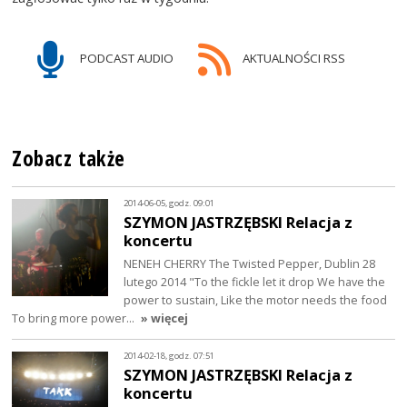
PODCAST AUDIO
AKTUALNOŚCI RSS
Zobacz także
2014-06-05, godz. 09:01
SZYMON JASTRZĘBSKI Relacja z
koncertu
NENEH CHERRY The Twisted Pepper, Dublin 28
lutego 2014 "To the fickle let it drop We have the
power to sustain, Like the motor needs the food
To bring more power…
» więcej
2014-02-18, godz. 07:51
SZYMON JASTRZĘBSKI Relacja z
koncertu