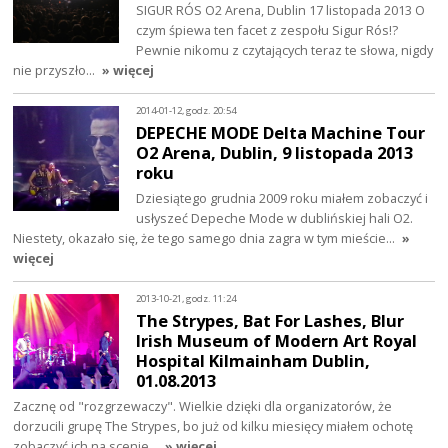
SIGUR RÓS O2 Arena, Dublin 17 listopada 2013 O
czym śpiewa ten facet z zespołu Sigur Rós!?
Pewnie nikomu z czytających teraz te słowa, nigdy
nie przyszło…
» więcej
2014-01-12, godz. 20:54
DEPECHE MODE Delta Machine Tour
O2 Arena, Dublin, 9 listopada 2013
roku
Dziesiątego grudnia 2009 roku miałem zobaczyć i
usłyszeć Depeche Mode w dublińskiej hali O2.
Niestety, okazało się, że tego samego dnia zagra w tym mieście…
»
więcej
2013-10-21, godz. 11:24
The Strypes, Bat For Lashes, Blur
Irish Museum of Modern Art Royal
Hospital Kilmainham Dublin,
01.08.2013
Zacznę od "rozgrzewaczy". Wielkie dzięki dla organizatorów, że
dorzucili grupę The Strypes, bo już od kilku miesięcy miałem ochotę
zobaczyć ich na scenie…
» więcej