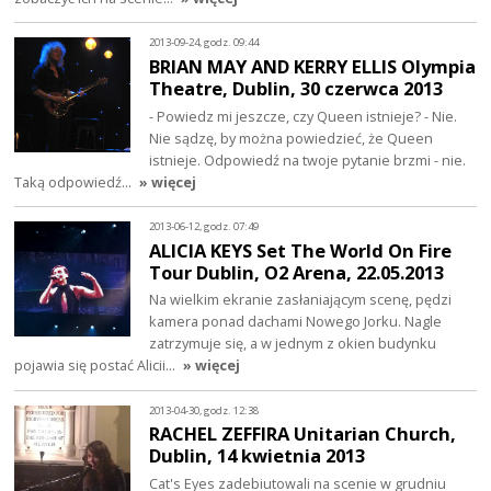
2013-09-24, godz. 09:44
BRIAN MAY AND KERRY ELLIS Olympia
Theatre, Dublin, 30 czerwca 2013
- Powiedz mi jeszcze, czy Queen istnieje? - Nie.
Nie sądzę, by można powiedzieć, że Queen
istnieje. Odpowiedź na twoje pytanie brzmi - nie.
Taką odpowiedź…
» więcej
2013-06-12, godz. 07:49
ALICIA KEYS Set The World On Fire
Tour Dublin, O2 Arena, 22.05.2013
Na wielkim ekranie zasłaniającym scenę, pędzi
kamera ponad dachami Nowego Jorku. Nagle
zatrzymuje się, a w jednym z okien budynku
pojawia się postać Alicii…
» więcej
2013-04-30, godz. 12:38
RACHEL ZEFFIRA Unitarian Church,
Dublin, 14 kwietnia 2013
Cat's Eyes zadebiutowali na scenie w grudniu