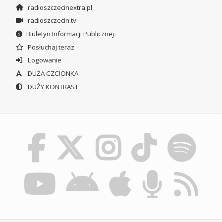
radioszczecinextra.pl
radioszczecin.tv
Biuletyn Informacji Publicznej
Posłuchaj teraz
Logowanie
DUŻA CZCIONKA
DUŻY KONTRAST