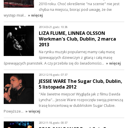
2010 roku. Choć określenie "na scenie" nie jest
chyba na miejscu, biorąc pod uwagę, że ów
występ miał…
» więcej
2013-03-21, godz. 10:38
LIZA FLUME, LINNEA OLSSON
Workman's Club, Dublin, 2 marca
2013
Na rynku muzyki popularnej mamy całą masę
śpiewających dziewczyn z gitarą i całą masę
śpiewających pianistek. A czy przebiła się do świadomości…
» więcej
2012-12-19, godz. 07:37
JESSIE WARE The Sugar Club, Dublin,
5 listopada 2012
"Ale świetne miejsce! Wygląda jak z filmu Davida
Lyncha"... Jessie Ware rozpoczęła swoją pierwszą
trasę koncertową w dublińskim Sugar Clubie.
Powyższe…
» więcej
2012-11-18, godz. 00:37