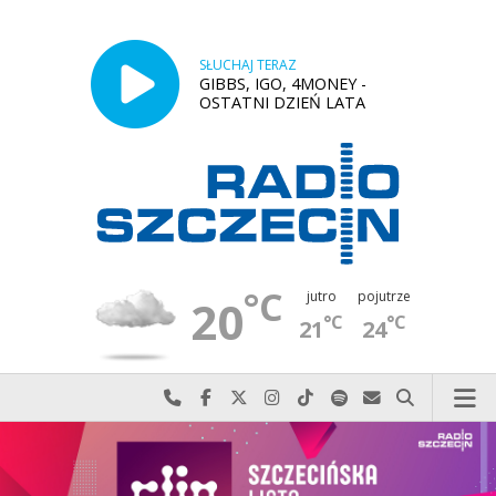
SŁUCHAJ TERAZ
GIBBS, IGO, 4MONEY -
OSTATNI DZIEŃ LATA
°C
jutro
pojutrze
20
°C
°C
21
24
Najlepiej po prostu do nas zadzwoń
Odwiedź nas na Facebook-u
Odwiedź nas na X
Odwiedź nas na Instagram-ie
Odwiedź nas na TikTok-u
Szukaj nas na Spotify
Wyślij do nas w
Szukaj