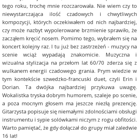
tego roku, trochę mnie rozczarowała. Nie wiem czy to
niewystarczająca ilość czadowych i chwytliwych
kompozycji, których oczekiwałem od nich najbardziej,
czy może nazbyt wypolerowane brzmienie sprawiło, że
zacząłem kręcić nosem. Pomimo tego, wybrałem się na
koncert kolejny raz. I tu już bez zastrzeżeń - muzycy na
scenie wciąż wypadają znakomicie. Muzyczna i
wizualna stylizacja na przełom lat 60/70 zderza się z
wulkanem energii czadowego grania. Prym wiedzie w
tym kontekście szwedzko-francuski duet, czyli Erin i
Dorian. Ta dwójka najbardziej przykuwa uwagę.
Wokalistka tryska dobrym humorem, szaleje po scenie,
a poza mocnym głosem ma jeszcze niezłą prezencję.
Gitarzysta popisuje się niemałymi zdolnościami obsługi
instrumentu i sypie solówkami niczym z rogu obfitości.
Warto pamiętać, że gdy dołączał do grupy miał zaledwie
16 lat!