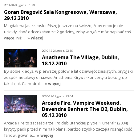
2011-01-06, godz. 01:49
Goran Bregović Sala Kongresowa, Warszawa,
29.12.2010
Magdalena Jastrzębska Piszę jeszcze na świeżo, żeby emocje nie
uciekły, choć odczekałam ze 2 godziny, żeby w ogóle móc napisać coś
więcej niż:…
» więcej
2010-12-21, godz. 22:36
Anathema The Village, Dublin,
18.12.2010
Był sobie kiedyś, w pierwszej połowie lat dziewięćdziesiątych, brytyjski
zespół metalowy o nazwie Anathema. Grywał koncerty u boku grup
takich jak Cathedral…
» więcej
2010-12-12, godz. 23:04
Arcade Fire, Vampire Weekend,
Devendra Banhart The O2, Dublin,
05.12.2010
Arcade Fire to szczęściarze. Po debiutanckiej płycie "Funeral" (2004)
krytycy padli przed nimi na kolana, bardzo szybko zaczęła rosnąć ilość
fanów, głównie…
» więcej