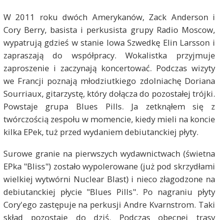
W 2011 roku dwóch Amerykanów, Zack Anderson i
Cory Berry, basista i perkusista grupy Radio Moscow,
wypatrują gdzieś w stanie Iowa Szwedkę Elin Larsson i
zapraszają do współpracy. Wokalistka przyjmuje
zaproszenie i zaczynają koncertować. Podczas wizyty
we Francji poznają młodziutkiego zdolniachę Doriana
Sourriaux, gitarzystę, który dołącza do pozostałej trójki.
Powstaje grupa Blues Pills. Ja zetknąłem się z
twórczością zespołu w momencie, kiedy mieli na koncie
kilka EPek, tuż przed wydaniem debiutanckiej płyty.
Surowe granie na pierwszych wydawnictwach (świetna
EPka "Bliss") zostało wypolerowane (już pod skrzydłami
wielkiej wytwórni Nuclear Blast) i nieco złagodzone na
debiutanckiej płycie "Blues Pills". Po nagraniu płyty
Cory'ego zastępuje na perkusji Andre Kvarnstrom. Taki
skład pozostaje do dziś. Podczas obecnej trasy