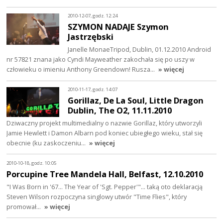
2010-12-07, godz. 12:24
SZYMON NADAJE Szymon
Jastrzębski
Janelle MonaeTripod, Dublin, 01.12.2010 Android
nr 57821 znana jako Cyndi Mayweather zakochała się po uszy w
człowieku o imieniu Anthony Greendown! Rusza…
» więcej
2010-11-17, godz. 14:07
Gorillaz, De La Soul, Little Dragon
Dublin, The O2, 11.11.2010
Dziwaczny projekt multimedialny o nazwie Gorillaz, który utworzyli
Jamie Hewlett i Damon Albarn pod koniec ubiegłego wieku, stał się
obecnie (ku zaskoczeniu…
» więcej
2010-10-18, godz. 10:05
Porcupine Tree Mandela Hall, Belfast, 12.10.2010
"I Was Born in '67... The Year of 'Sgt. Pepper'"... taką oto deklaracją
Steven Wilson rozpoczyna singlowy utwór "Time Flies", który
promował…
» więcej