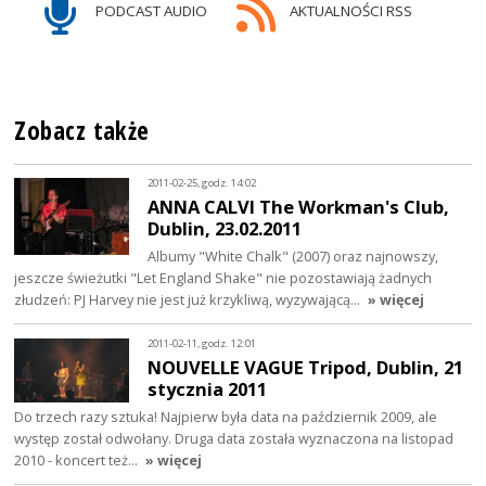
PODCAST AUDIO
AKTUALNOŚCI RSS
Zobacz także
2011-02-25, godz. 14:02
ANNA CALVI The Workman's Club,
Dublin, 23.02.2011
Albumy "White Chalk" (2007) oraz najnowszy,
jeszcze świeżutki "Let England Shake" nie pozostawiają żadnych
złudzeń: PJ Harvey nie jest już krzykliwą, wyzywającą…
» więcej
2011-02-11, godz. 12:01
NOUVELLE VAGUE Tripod, Dublin, 21
stycznia 2011
Do trzech razy sztuka! Najpierw była data na październik 2009, ale
występ został odwołany. Druga data została wyznaczona na listopad
2010 - koncert też…
» więcej