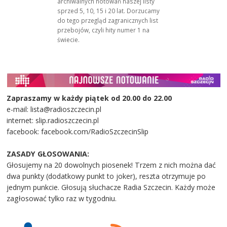
archiwalnych notowań naszej listy
sprzed 5, 10, 15 i 20 lat. Dorzucamy
do tego przegląd zagranicznych list
przebojów, czyli hity numer 1 na
świecie.
Zapraszamy w każdy piątek od 20.00 do 22.00
e-mail: lista@radioszczecin.pl
internet: slip.radioszczecin.pl
facebook: facebook.com/RadioSzczecinSlip
ZASADY GŁOSOWANIA:
Głosujemy na 20 dowolnych piosenek! Trzem z nich można dać
dwa punkty (dodatkowy punkt to joker), reszta otrzymuje po
jednym punkcie. Głosują słuchacze Radia Szczecin. Każdy może
zagłosować tylko raz w tygodniu.