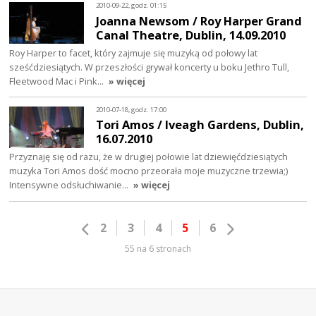
2010-09-22, godz. 01:15
Joanna Newsom / Roy Harper Grand
Canal Theatre, Dublin, 14.09.2010
Roy Harper to facet, który zajmuje się muzyką od połowy lat
sześćdziesiątych. W przeszłości grywał koncerty u boku Jethro Tull,
Fleetwood Mac i Pink…
» więcej
2010-07-18, godz. 17:00
Tori Amos / Iveagh Gardens, Dublin,
16.07.2010
Przyznaję się od razu, że w drugiej połowie lat dziewięćdziesiątych
muzyka Tori Amos dość mocno przeorała moje muzyczne trzewia;)
Intensywne odsłuchiwanie…
» więcej
2
3
4
5
6
55 na 6 stronach