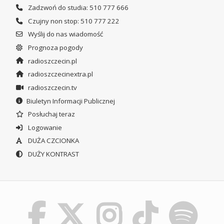
Zadzwoń do studia: 510 777 666
Czujny non stop: 510 777 222
Wyślij do nas wiadomość
Prognoza pogody
radioszczecin.pl
radioszczecinextra.pl
radioszczecin.tv
Biuletyn Informacji Publicznej
Posłuchaj teraz
Logowanie
DUŻA CZCIONKA
DUŻY KONTRAST