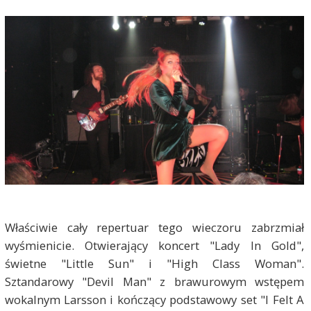
Właściwie cały repertuar tego wieczoru zabrzmiał
wyśmienicie. Otwierający koncert "Lady In Gold",
świetne "Little Sun" i "High Class Woman".
Sztandarowy "Devil Man" z brawurowym wstępem
wokalnym Larsson i kończący podstawowy set "I Felt A