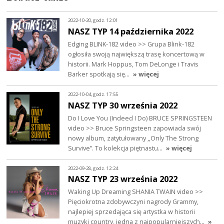
2022-10-20, godz. 12:01
NASZ TYP 14 października 2022
Edging BLINK-182 video >> Grupa Blink-182
ogłosiła swoją największą trasę koncertową w
historii. Mark Hoppus, Tom DeLonge i Travis
Barker spotkają się…
» więcej
2022-10-04, godz. 17:55
NASZ TYP 30 września 2022
Do I Love You (Indeed I Do) BRUCE SPRINGSTEEN
video >> Bruce Springsteen zapowiada swój
nowy album, zatytułowany ,,Only The Strong
Survive”. To kolekcja piętnastu…
» więcej
2022-09-28, godz. 12:24
NASZ TYP 23 września 2022
Waking Up Dreaming SHANIA TWAIN video >>
Pięciokrotna zdobywczyni nagrody Grammy,
najlepiej sprzedająca się artystka w historii
muzyki country, jedna z najpopularniejszych…
»