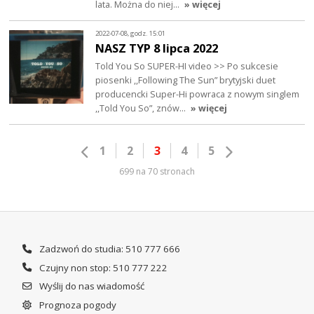
lata. Można do niej…
» więcej
2022-07-08, godz. 15:01
NASZ TYP 8 lipca 2022
Told You So SUPER-HI video >> Po sukcesie
piosenki ,,Following The Sun” brytyjski duet
producencki Super-Hi powraca z nowym singlem
,,Told You So”, znów…
» więcej
1
2
3
4
5
699 na 70 stronach
Zadzwoń do studia: 510 777 666
Czujny non stop: 510 777 222
Wyślij do nas wiadomość
Prognoza pogody