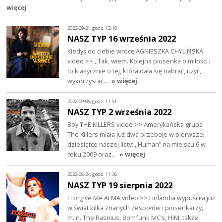
więcej
2022-09-21, godz. 12:10
NASZ TYP 16 września 2022
Kiedyś do ciebie wrócę AGNIESZKA CHYLIŃSKA
video >> ,,Tak, wiem. Kolejna piosenka o miłości i
to klasycznie o tej, która dała się nabrać, użyć,
wykorzystać…
» więcej
2022-09-06, godz. 11:51
NASZ TYP 2 września 2022
Boy THE KILLERS video >> Amerykańska grupa
The Killers miała już dwa przeboje w pierwszej
dziesiątce naszej listy: ,,Human” na miejscu 6 w
roku 2009 oraz…
» więcej
2022-08-24, godz. 11:36
NASZ TYP 19 sierpnia 2022
I Forgive Me ALMA video >> Finlandia wypuściła już
w świat kilka znanych zespołów i piosenkarzy,
m.in. The Rasmus, Bomfunk MC’s, HIM, także