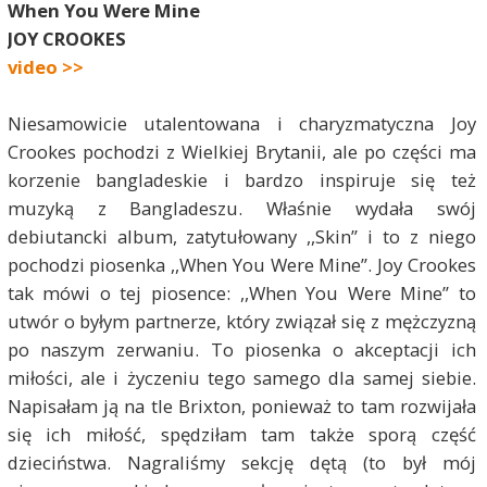
When You Were Mine
JOY CROOKES
video >>
Niesamowicie utalentowana i charyzmatyczna Joy
Crookes pochodzi z Wielkiej Brytanii, ale po części ma
korzenie bangladeskie i bardzo inspiruje się też
muzyką z Bangladeszu. Właśnie wydała swój
debiutancki album, zatytułowany ,,Skin” i to z niego
pochodzi piosenka ,,When You Were Mine”. Joy Crookes
tak mówi o tej piosence: ,,When You Were Mine” to
utwór o byłym partnerze, który związał się z mężczyzną
po naszym zerwaniu. To piosenka o akceptacji ich
miłości, ale i życzeniu tego samego dla samej siebie.
Napisałam ją na tle Brixton, ponieważ to tam rozwijała
się ich miłość, spędziłam tam także sporą część
dzieciństwa. Nagraliśmy sekcję dętą (to był mój