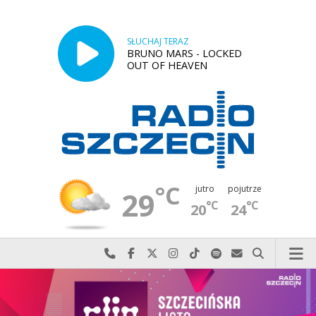
SŁUCHAJ TERAZ
BRUNO MARS - LOCKED
OUT OF HEAVEN
°C
jutro
pojutrze
29
°C
°C
20
24
Najlepiej po prostu do nas zadzwoń
Odwiedź nas na Facebook-u
Odwiedź nas na X
Odwiedź nas na Instagram-ie
Odwiedź nas na TikTok-u
Szukaj nas na Spotify
Wyślij do nas w
Szukaj