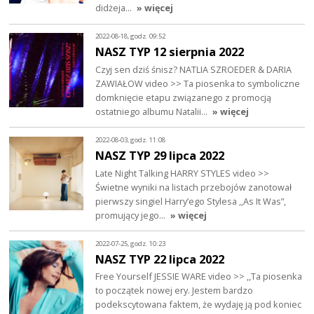
didżeja…
» więcej
2022-08-18, godz. 09:52
NASZ TYP 12 sierpnia 2022
Czyj sen dziś śnisz? NATLIA SZROEDER & DARIA
ZAWIAŁOW video >> Ta piosenka to symboliczne
domknięcie etapu związanego z promocją
ostatniego albumu Natalii…
» więcej
2022-08-03, godz. 11:08
NASZ TYP 29 lipca 2022
Late Night Talking HARRY STYLES video >>
Świetne wyniki na listach przebojów zanotował
pierwszy singiel Harry’ego Stylesa ,,As It Was”,
promujący jego…
» więcej
2022-07-25, godz. 10:23
NASZ TYP 22 lipca 2022
Free Yourself JESSIE WARE video >> ,,Ta piosenka
to początek nowej ery. Jestem bardzo
podekscytowana faktem, że wydaję ją pod koniec