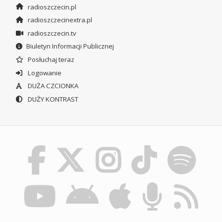
radioszczecin.pl
radioszczecinextra.pl
radioszczecin.tv
Biuletyn Informacji Publicznej
Posłuchaj teraz
Logowanie
DUŻA CZCIONKA
DUŻY KONTRAST