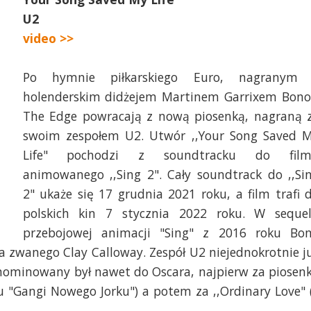
U2
video >>
Po hymnie piłkarskiego Euro, nagranym
holenderskim didżejem Martinem Garrixem Bono
The Edge powracają z nową piosenką, nagraną 
swoim zespołem U2. Utwór ,,Your Song Saved 
Life" pochodzi z soundtracku do fil
animowanego ,,Sing 2". Cały soundtrack do ,,Si
2" ukaże się 17 grudnia 2021 roku, a film trafi 
polskich kin 7 stycznia 2022 roku. W seque
przebojowej animacji "Sing" z 2016 roku Bo
wa zwanego Clay Calloway. Zespół U2 niejednokrotnie j
nominowany był nawet do Oscara, najpierw za piosen
u "Gangi Nowego Jorku") a potem za ,,Ordinary Love" 