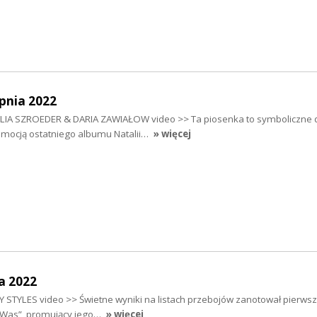
pnia 2022
ATLIA SZROEDER & DARIA ZAWIAŁOW video >> Ta piosenka to symboliczne
mocją ostatniego albumu Natalii…
» więcej
a 2022
Y STYLES video >> Świetne wyniki na listach przebojów zanotował pierwszy
It Was”, promujący jego…
» więcej