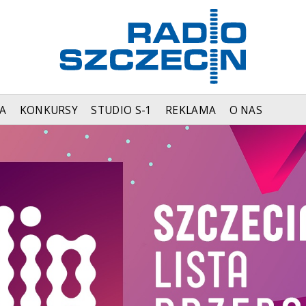
A
KONKURSY
STUDIO S-1
REKLAMA
O NAS