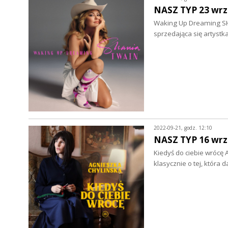
NASZ TYP 23 wrz
Waking Up Dreaming SH
sprzedająca się artystk
2022-09-21, godz. 12:10
NASZ TYP 16 wrz
Kiedyś do ciebie wrócę 
klasycznie o tej, która 