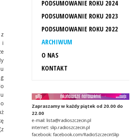
PODSUMOWANIE ROKU 2024
PODSUMOWANIE ROKU 2023
PODSUMOWANIE ROKU 2022
 z
ARCHIWUM
 i
ze
O NAS
My
KONTAKT
mu
ng
do
lu
no
Zapraszamy w każdy piątek od 20.00 do
uż
22.00
kę
e-mail: lista@radioszczecin.pl
internet: slip.radioszczecin.pl
(z
facebook: facebook.com/RadioSzczecinSlip