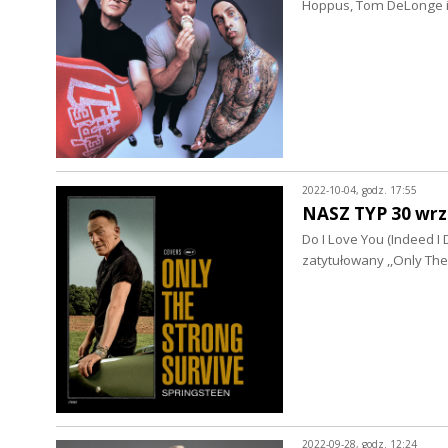
Hoppus, Tom DeLonge i 
2022-10-04, godz. 17:55
NASZ TYP 30 wrz
Do I Love You (Indeed 
zatytułowany ,,Only The
2022-09-28, godz. 12:24