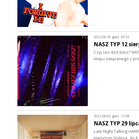
2022-08-18, godz. 09:52
NASZ TYP 12 sier
Czyj sen dziś śnisz? N
etapu związanego z pro
2022-08-03, godz. 11:08
NASZ TYP 29 lipc
Late Night Talking HARR
Harry’ego Stylesa ,,As 