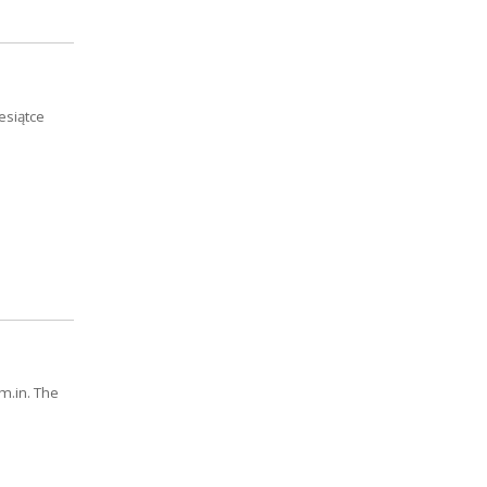
esiątce
m.in. The