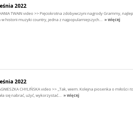
eśnia 2022
ANIA TWAIN video >> Pięciokrotna zdobywczyni nagrody Grammy, najlep
a w historii muzyki country, jedna z najpopularniejszych…
» więcej
eśnia 2022
AGNIESZKA CHYLIŃSKA video >> ,,Tak, wiem. Kolejna piosenka o miłości i t
dała się nabrać, użyć, wykorzystać…
» więcej