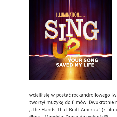
wcielił się w postać rockandrollowego l
tworzył muzykę do filmów. Dwukrotnie 
,,The Hands That Built America" (z film
filmu ,,Mandela: Droga do wolności").