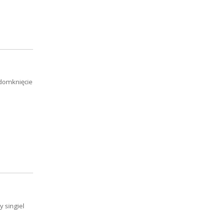
 domknięcie
 singiel