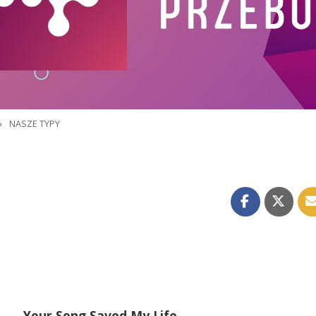
»
NASZE TYPY
Your Song Saved My Life