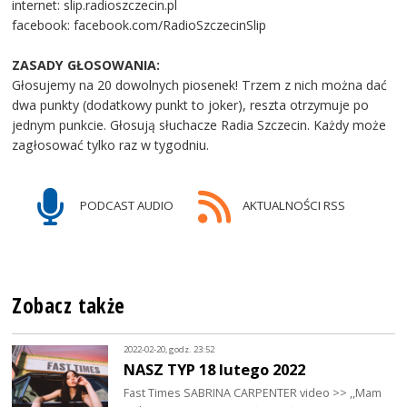
internet: slip.radioszczecin.pl
facebook: facebook.com/RadioSzczecinSlip
ZASADY GŁOSOWANIA:
Głosujemy na 20 dowolnych piosenek! Trzem z nich można dać
dwa punkty (dodatkowy punkt to joker), reszta otrzymuje po
jednym punkcie. Głosują słuchacze Radia Szczecin. Każdy może
zagłosować tylko raz w tygodniu.
PODCAST AUDIO
AKTUALNOŚCI RSS
Zobacz także
2022-02-20, godz. 23:52
NASZ TYP 18 lutego 2022
Fast Times SABRINA CARPENTER video >> ,,Mam