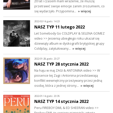
20 lat i czasem mam wrażenie, że muszę
przetrawić swoje emocje zanim zrozumiem, co
się wydarzyło. Przypomina…
» więcej
2022-02-14, godz. 14:23
NASZ TYP 11 lutego 2022
Let Somebody Go COLDPLAY & SELENA GOMEZ
video >> Jesienią ubiegłego roku ukazał się
dziewiąty album w dyskografii brytyjskiej grupy
Coldplay, zatytułowany…
» więcej
2022-01-28, godz. 23:27
NASZ TYP 28 stycznia 2022
Na haju w maj ZAGI & ANTONINA video >> W
piosence tej Zagi i Antonina przedstawiają
konflikt wewnętrzny przeżywany przez jedną
osobę, która z jednej strony…
» więcej
2022-01-14, godz. 23:35
NASZ TYP 14 stycznia 2022
Peru FIREBOY DML & ED SHEERAN video >>
Fireboy DML to ceniony nigeryjski artysta.