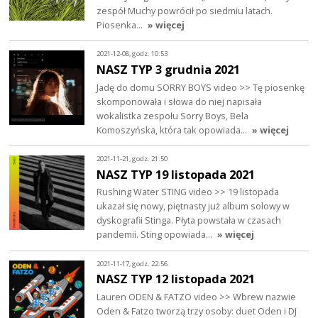
zespół Muchy powrócił po siedmiu latach.
Piosenka…
» więcej
2021-12-08, godz. 10:53
NASZ TYP 3 grudnia 2021
Jadę do domu SORRY BOYS video >> Tę piosenkę
skomponowała i słowa do niej napisała
wokalistka zespołu Sorry Boys, Bela
Komoszyńska, która tak opowiada…
» więcej
2021-11-21, godz. 21:50
NASZ TYP 19 listopada 2021
Rushing Water STING video >> 19 listopada
ukazał się nowy, piętnasty już album solowy w
dyskografii Stinga. Płyta powstała w czasach
pandemii. Sting opowiada…
» więcej
2021-11-17, godz. 22:56
NASZ TYP 12 listopada 2021
Lauren ODEN & FATZO video >> Wbrew nazwie
Oden & Fatzo tworzą trzy osoby: duet Oden i DJ