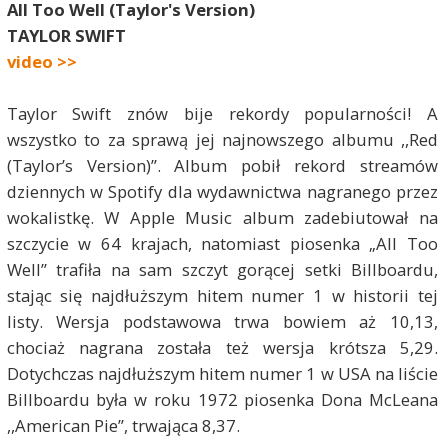
All Too Well (Taylor's Version)
TAYLOR SWIFT
video >>
Taylor Swift znów bije rekordy popularności! A
wszystko to za sprawą jej najnowszego albumu ,,Red
(Taylor’s Version)”. Album pobił rekord streamów
dziennych w Spotify dla wydawnictwa nagranego przez
wokalistkę. W Apple Music album zadebiutował na
szczycie w 64 krajach, natomiast piosenka „All Too
Well” trafiła na sam szczyt gorącej setki Billboardu,
stając się najdłuższym hitem numer 1 w historii tej
listy. Wersja podstawowa trwa bowiem aż 10,13,
chociaż nagrana została też wersja krótsza 5,29.
Dotychczas najdłuższym hitem numer 1 w USA na liście
Billboardu była w roku 1972 piosenka Dona McLeana
,,American Pie”, trwająca 8,37.