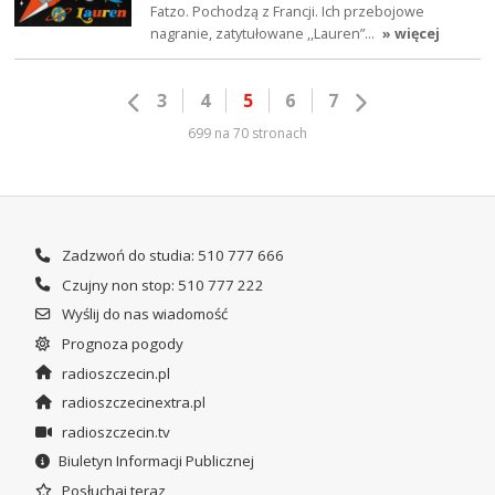
Fatzo. Pochodzą z Francji. Ich przebojowe
nagranie, zatytułowane ,,Lauren”…
» więcej
3
4
5
6
7
699 na 70 stronach
Zadzwoń do studia: 510 777 666
Czujny non stop: 510 777 222
Wyślij do nas wiadomość
Prognoza pogody
radioszczecin.pl
radioszczecinextra.pl
radioszczecin.tv
Biuletyn Informacji Publicznej
Posłuchaj teraz