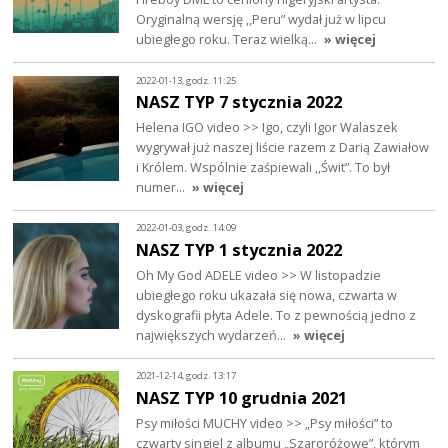
Oryginalną wersję ,,Peru” wydał już w lipcu
ubiegłego roku. Teraz wielką…
» więcej
2022-01-13, godz. 11:25
NASZ TYP 7 stycznia 2022
Helena IGO video >> Igo, czyli Igor Walaszek
wygrywał już naszej liście razem z Darią Zawiałow
i Królem. Wspólnie zaśpiewali ,,Świt”. To był
numer…
» więcej
2022-01-03, godz. 14:09
NASZ TYP 1 stycznia 2022
Oh My God ADELE video >> W listopadzie
ubiegłego roku ukazała się nowa, czwarta w
dyskografii płyta Adele. To z pewnością jedno z
największych wydarzeń…
» więcej
2021-12-14, godz. 13:17
NASZ TYP 10 grudnia 2021
Psy miłości MUCHY video >> „Psy miłości” to
czwarty singiel z albumu „Szaroróżowe”, którym