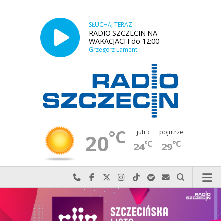
SŁUCHAJ TERAZ
RADIO SZCZECIN NA
WAKACJACH do 12:00
Grzegorz Lament
°C
jutro
pojutrze
20
°C
°C
24
29
Najlepiej po prostu do nas zadzwoń
Odwiedź nas na Facebook-u
Odwiedź nas na X
Odwiedź nas na Instagram-ie
Odwiedź nas na TikTok-u
Szukaj nas na Spotify
Wyślij do nas w
Szukaj