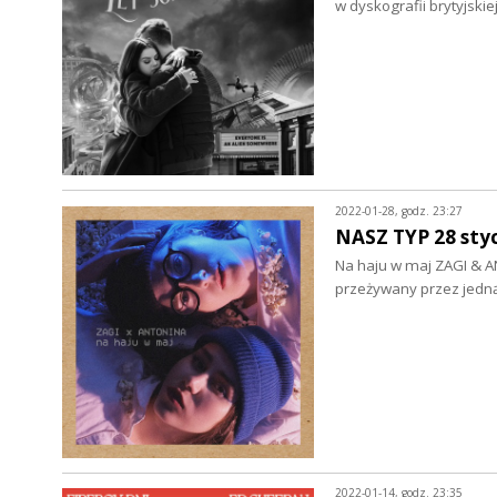
w dyskografii brytyjski
2022-01-28, godz. 23:27
NASZ TYP 28 sty
Na haju w maj ZAGI & AN
przeżywany przez jedną
2022-01-14, godz. 23:35