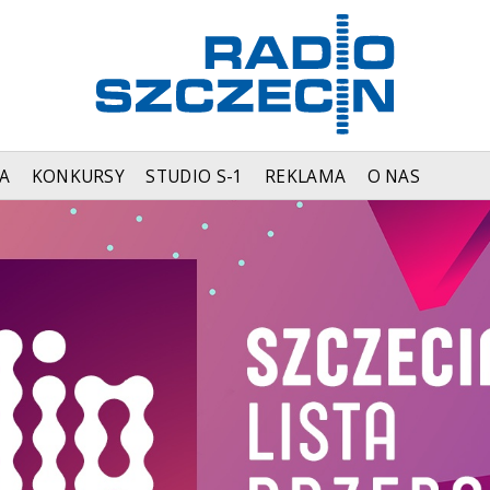
A
KONKURSY
STUDIO S-1
REKLAMA
O NAS