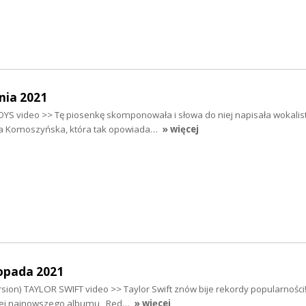
nia 2021
S video >> Tę piosenkę skomponowała i słowa do niej napisała wokalis
ela Komoszyńska, która tak opowiada…
» więcej
topada 2021
ersion) TAYLOR SWIFT video >> Taylor Swift znów bije rekordy popularności!
jej najnowszego albumu ,,Red…
» więcej