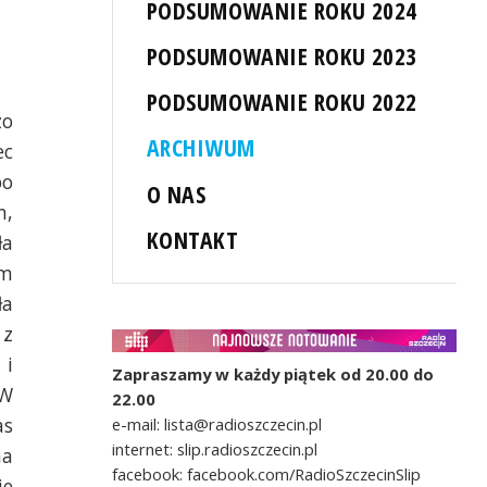
PODSUMOWANIE ROKU 2024
PODSUMOWANIE ROKU 2023
PODSUMOWANIE ROKU 2022
zo
ARCHIWUM
ec
po
O NAS
m,
KONTAKT
ła
em
ła
 z
 i
Zapraszamy w każdy piątek od 20.00 do
 W
22.00
as
e-mail: lista@radioszczecin.pl
internet: slip.radioszczecin.pl
na
facebook: facebook.com/RadioSzczecinSlip
ie