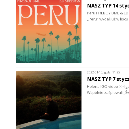
NASZ TYP 14 sty
Peru FIREBOY DML & ED S
,,Peru” wydał już w lipc
2022-01-13, godz. 11:25
NASZ TYP 7 stycz
Helena IGO video >> Igo
Wspólnie zaśpiewali ,,Ś