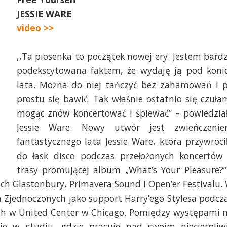
JESSIE WARE
video >>
,,Ta piosenka to początek nowej ery. Jestem bard
podekscytowana faktem, że wydaję ją pod koni
lata. Można do niej tańczyć bez zahamowań i 
prostu się bawić. Tak właśnie ostatnio się czuła
mogąc znów koncertować i śpiewać” – powiedzia
Jessie Ware. Nowy utwór jest zwieńczeni
fantastycznego lata Jessie Ware, która przywróci
do łask disco podczas przełożonych koncertów
trasy promującej album „What’s Your Pleasure?”
ch Glastonbury, Primavera Sound i Open’er Festivalu.
h Zjednoczonych jako support Harry’ego Stylesa podcz
tach w United Center w Chicago. Pomiędzy występami 
je w studiu, gdzie pracuje nad swoim niecierpliw