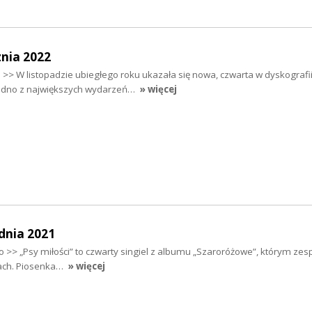
nia 2022
> W listopadzie ubiegłego roku ukazała się nowa, czwarta w dyskografii
jedno z największych wydarzeń…
» więcej
dnia 2021
 >> „Psy miłości” to czwarty singiel z albumu „Szaroróżowe”, którym zes
tach. Piosenka…
» więcej