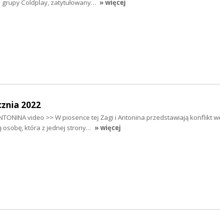
ej grupy Coldplay, zatytułowany…
» więcej
cznia 2022
TONINA video >> W piosence tej Zagi i Antonina przedstawiają konflikt 
 osobę, która z jednej strony…
» więcej