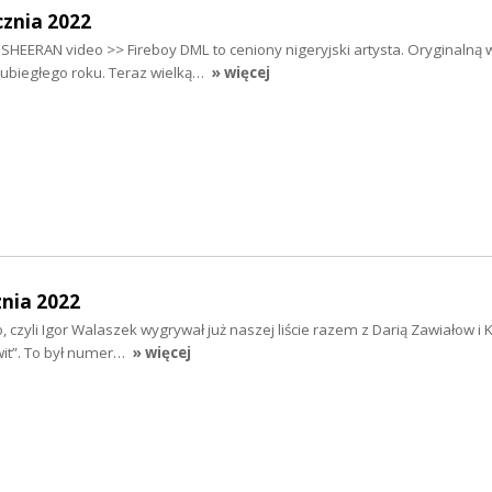
cznia 2022
HEERAN video >> Fireboy DML to ceniony nigeryjski artysta. Oryginalną 
u ubiegłego roku. Teraz wielką…
» więcej
nia 2022
, czyli Igor Walaszek wygrywał już naszej liście razem z Darią Zawiałow i 
wit”. To był numer…
» więcej