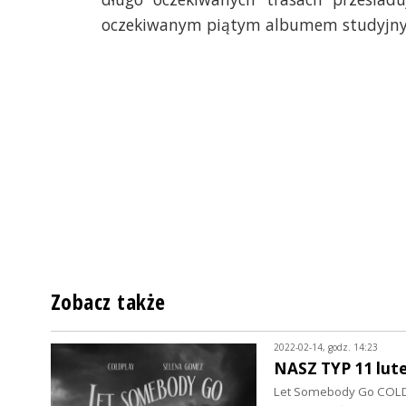
oczekiwanym piątym albumem studyjn
Zobacz także
2022-02-14, godz. 14:23
NASZ TYP 11 lut
Let Somebody Go COLDP