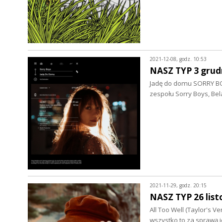
2021-12-08, godz. 10:53
NASZ TYP 3 grud
Jadę do domu SORRY BOY
zespołu Sorry Boys, B
2021-11-29, godz. 20:15
NASZ TYP 26 lis
All Too Well (Taylor's V
wszystko to za sprawą 