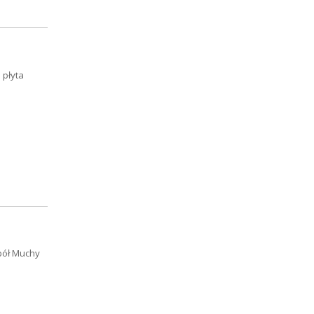
 płyta
pół Muchy