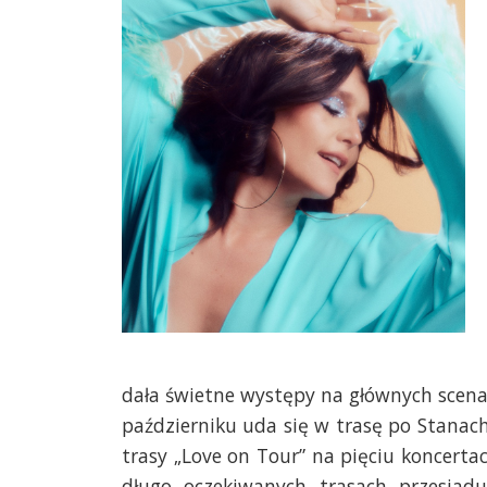
dała świetne występy na głównych scena
październiku uda się w trasę po Stanac
trasy „Love on Tour” na pięciu koncer
długo oczekiwanych trasach przesiadu