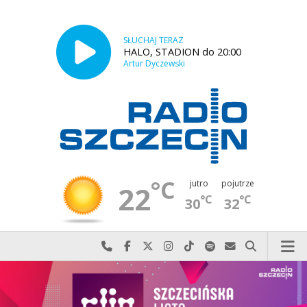
SŁUCHAJ TERAZ
HALO, STADION do 20:00
Artur Dyczewski
°C
jutro
pojutrze
22
°C
°C
30
32
Najlepiej po prostu do nas zadzwoń
Odwiedź nas na Facebook-u
Odwiedź nas na X
Odwiedź nas na Instagram-ie
Odwiedź nas na TikTok-u
Szukaj nas na Spotify
Wyślij do nas w
Szukaj