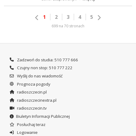
1
2
3
4
5
699 na 70 stronach
Zadzwoń do studia: 510 777 666
Czujny non stop: 510 777 222
Wyślij do nas wiadomość
Prognoza pogody
radioszczecin.pl
radioszczecinextra.pl
radioszczecin.tv
Biuletyn Informacji Publicznej
Posłuchaj teraz
Logowanie