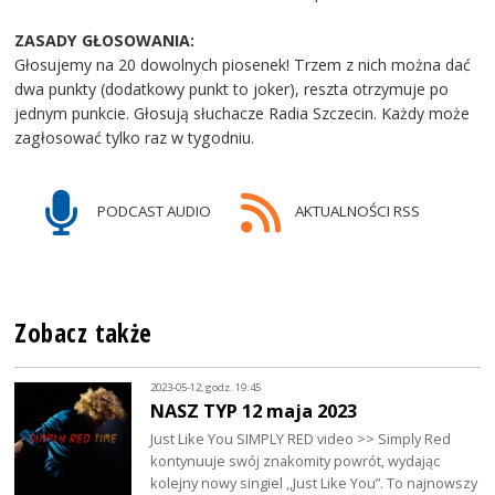
ZASADY GŁOSOWANIA:
Głosujemy na 20 dowolnych piosenek! Trzem z nich można dać
dwa punkty (dodatkowy punkt to joker), reszta otrzymuje po
jednym punkcie. Głosują słuchacze Radia Szczecin. Każdy może
zagłosować tylko raz w tygodniu.
PODCAST AUDIO
AKTUALNOŚCI RSS
Zobacz także
2023-05-12, godz. 19:45
NASZ TYP 12 maja 2023
Just Like You SIMPLY RED video >> Simply Red
kontynuuje swój znakomity powrót, wydając
kolejny nowy singiel ,,Just Like You”. To najnowszy