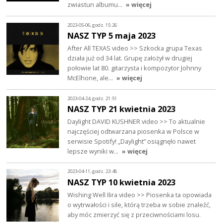
zwiastun albumu…
» więcej
2023-05-06, godz. 15:26
NASZ TYP 5 maja 2023
After All TEXAS video >> Szkocka grupa Texas
działa już od 34 lat. Grupę założył w drugiej
połowie lat 80. gitarzysta i kompozytor Johnny
McElhone, ale…
» więcej
2023-04-24, godz. 21:51
NASZ TYP 21 kwietnia 2023
Daylight DAVID KUSHNER video >> To aktualnie
najczęściej odtwarzana piosenka w Polsce w
serwisie Spotify! „Daylight” osiągnęło nawet
lepsze wyniki w…
» więcej
2023-04-11, godz. 23:48
NASZ TYP 10 kwietnia 2023
Wishing Well Ilira video >> Piosenka ta opowiada
o wytrwałości i sile, którą trzeba w sobie znaleźć,
aby móc zmierzyć się z przeciwnościami losu.