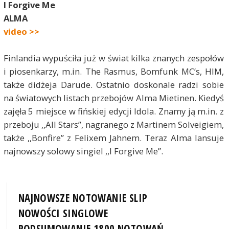
I Forgive Me
ALMA
video >>
Finlandia wypuściła już w świat kilka znanych zespołów
i piosenkarzy, m.in. The Rasmus, Bomfunk MC’s, HIM,
także didżeja Darude. Ostatnio doskonale radzi sobie
na światowych listach przebojów Alma Mietinen. Kiedyś
zajęła 5 miejsce w fińskiej edycji Idola. Znamy ją m.in. z
przeboju ,,All Stars”, nagranego z Martinem Solveigiem,
także ,,Bonfire” z Felixem Jahnem. Teraz Alma lansuje
najnowszy solowy singiel ,,I Forgive Me”.
NAJNOWSZE NOTOWANIE SLIP
NOWOŚCI SINGLOWE
PODSUMOWANIE 1800 NOTOWAŃ