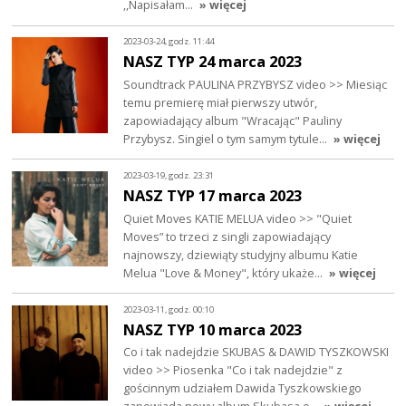
,,Napisałam…
» więcej
2023-03-24, godz. 11:44
NASZ TYP 24 marca 2023
Soundtrack PAULINA PRZYBYSZ video >> Miesiąc
temu premierę miał pierwszy utwór,
zapowiadający album "Wracając" Pauliny
Przybysz. Singiel o tym samym tytule…
» więcej
2023-03-19, godz. 23:31
NASZ TYP 17 marca 2023
Quiet Moves KATIE MELUA video >> "Quiet
Moves” to trzeci z singli zapowiadający
najnowszy, dziewiąty studyjny albumu Katie
Melua "Love & Money", który ukaże…
» więcej
2023-03-11, godz. 00:10
NASZ TYP 10 marca 2023
Co i tak nadejdzie SKUBAS & DAWID TYSZKOWSKI
video >> Piosenka "Co i tak nadejdzie" z
gościnnym udziałem Dawida Tyszkowskiego