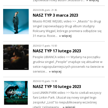
zapowiada nowy album Skubasa o…
» więcej
2023-03-08, godz. 21:36
NASZ TYP 3 marca 2023
Miasto ROXIE WĘGIEL video >> „Miasto" to drugi
singiel zapowiadający drugi album studyjny
Roksany Węgiel, którego premiera odbędzie się
31 marca. Roxie…
» więcej
2023-02-17, godz. 15:50
NASZ TYP 17 lutego 2023
People LIBIANCA video >> Wydany na początku
grudnia singiel „People” znajduje się aktualnie w
setce najpopularniejszych piosenek na świecie w
serwisie…
» więcej
2023-02-10, godz. 15:39
NASZ TYP 10 lutego 2023
Lost LINKIN PARK video >> Na to czekali wszyscy
fani Linkin Park. Ukazał się nowy singiel tego
zespołu! ,,Lost” to niepublikowany wcześniej
utwór zaśpiewany…
» więcej