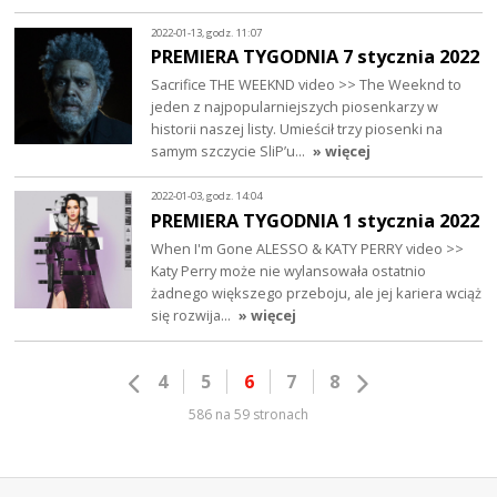
2022-01-13, godz. 11:07
PREMIERA TYGODNIA 7 stycznia 2022
Sacrifice THE WEEKND video >> The Weeknd to
jeden z najpopularniejszych piosenkarzy w
historii naszej listy. Umieścił trzy piosenki na
samym szczycie SliP’u…
» więcej
2022-01-03, godz. 14:04
PREMIERA TYGODNIA 1 stycznia 2022
When I'm Gone ALESSO & KATY PERRY video >>
Katy Perry może nie wylansowała ostatnio
żadnego większego przeboju, ale jej kariera wciąż
się rozwija…
» więcej
4
5
6
7
8
586 na 59 stronach