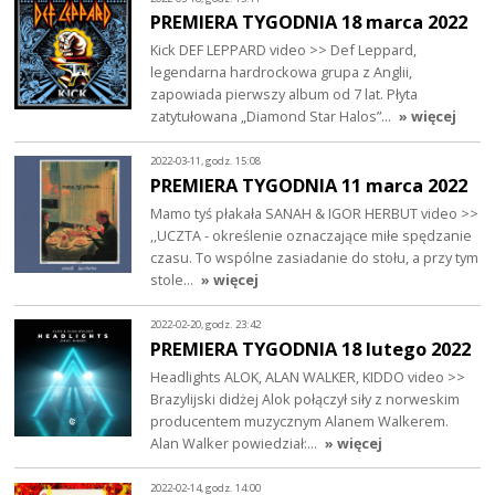
PREMIERA TYGODNIA 18 marca 2022
Kick DEF LEPPARD video >> Def Leppard,
legendarna hardrockowa grupa z Anglii,
zapowiada pierwszy album od 7 lat. Płyta
zatytułowana „Diamond Star Halos”…
» więcej
2022-03-11, godz. 15:08
PREMIERA TYGODNIA 11 marca 2022
Mamo tyś płakała SANAH & IGOR HERBUT video >>
,,UCZTA - określenie oznaczające miłe spędzanie
czasu. To wspólne zasiadanie do stołu, a przy tym
stole…
» więcej
2022-02-20, godz. 23:42
PREMIERA TYGODNIA 18 lutego 2022
Headlights ALOK, ALAN WALKER, KIDDO video >>
Brazylijski didżej Alok połączył siły z norweskim
producentem muzycznym Alanem Walkerem.
Alan Walker powiedział:…
» więcej
2022-02-14, godz. 14:00