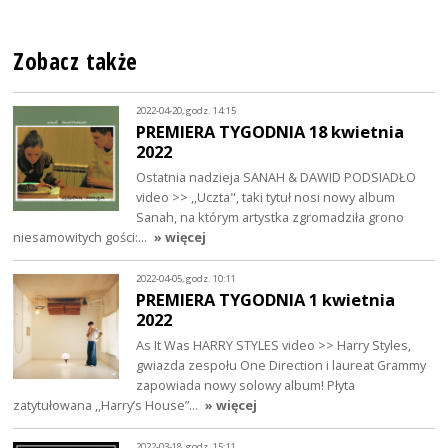
Zobacz także
2022-04-20, godz. 14:15
PREMIERA TYGODNIA 18 kwietnia
2022
Ostatnia nadzieja SANAH & DAWID PODSIADŁO
video >> ,,Uczta", taki tytuł nosi nowy album
Sanah, na którym artystka zgromadziła grono
niesamowitych gości:…
» więcej
2022-04-05, godz. 10:11
PREMIERA TYGODNIA 1 kwietnia
2022
As It Was HARRY STYLES video >> Harry Styles,
gwiazda zespołu One Direction i laureat Grammy
zapowiada nowy solowy album! Płyta
zatytułowana ,,Harry’s House”…
» więcej
2022-03-18, godz. 15:11