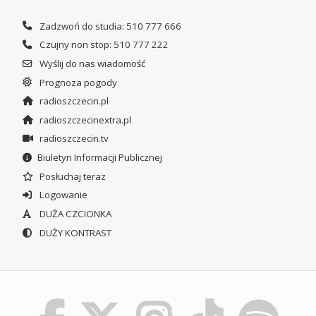
Zadzwoń do studia: 510 777 666
Czujny non stop: 510 777 222
Wyślij do nas wiadomość
Prognoza pogody
radioszczecin.pl
radioszczecinextra.pl
radioszczecin.tv
Biuletyn Informacji Publicznej
Posłuchaj teraz
Logowanie
DUŻA CZCIONKA
DUŻY KONTRAST