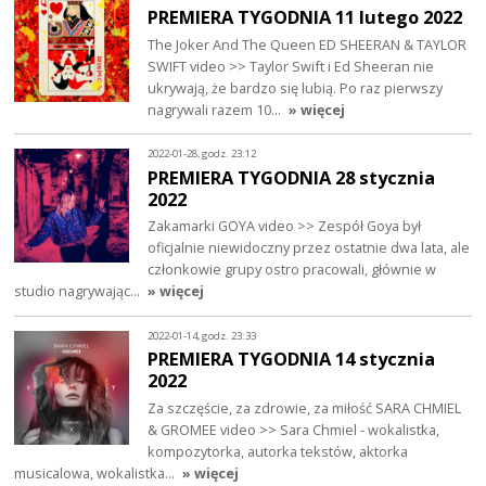
PREMIERA TYGODNIA 11 lutego 2022
The Joker And The Queen ED SHEERAN & TAYLOR
SWIFT video >> Taylor Swift i Ed Sheeran nie
ukrywają, że bardzo się lubią. Po raz pierwszy
nagrywali razem 10…
» więcej
2022-01-28, godz. 23:12
PREMIERA TYGODNIA 28 stycznia
2022
Zakamarki GOYA video >> Zespół Goya był
oficjalnie niewidoczny przez ostatnie dwa lata, ale
członkowie grupy ostro pracowali, głównie w
studio nagrywając…
» więcej
2022-01-14, godz. 23:33
PREMIERA TYGODNIA 14 stycznia
2022
Za szczęście, za zdrowie, za miłość SARA CHMIEL
& GROMEE video >> Sara Chmiel - wokalistka,
kompozytorka, autorka tekstów, aktorka
musicalowa, wokalistka…
» więcej