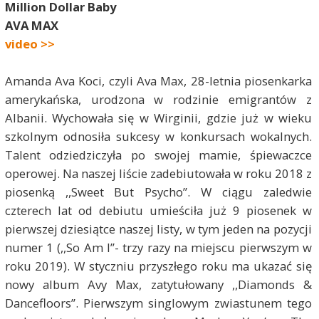
Million Dollar Baby
AVA MAX
video >>
Amanda Ava Koci, czyli Ava Max, 28-letnia piosenkarka
amerykańska, urodzona w rodzinie emigrantów z
Albanii. Wychowała się w Wirginii, gdzie już w wieku
szkolnym odnosiła sukcesy w konkursach wokalnych.
Talent odziedziczyła po swojej mamie, śpiewaczce
operowej. Na naszej liście zadebiutowała w roku 2018 z
piosenką ,,Sweet But Psycho”. W ciągu zaledwie
czterech lat od debiutu umieściła już 9 piosenek w
pierwszej dziesiątce naszej listy, w tym jeden na pozycji
numer 1 (,,So Am I”- trzy razy na miejscu pierwszym w
roku 2019). W styczniu przyszłego roku ma ukazać się
nowy album Avy Max, zatytułowany ,,Diamonds &
Dancefloors”. Pierwszym singlowym zwiastunem tego