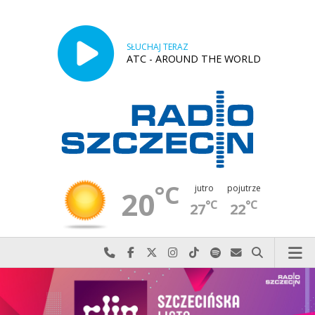
SŁUCHAJ TERAZ
ATC - AROUND THE WORLD
°C
jutro
pojutrze
20
°C
°C
27
22
Najlepiej po prostu do nas zadzwoń
Odwiedź nas na Facebook-u
Odwiedź nas na X
Odwiedź nas na Instagram-ie
Odwiedź nas na TikTok-u
Szukaj nas na Spotify
Wyślij do nas w
Szukaj