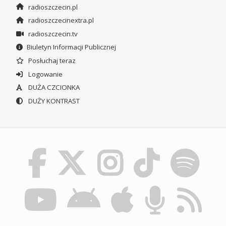
radioszczecin.pl
radioszczecinextra.pl
radioszczecin.tv
Biuletyn Informacji Publicznej
Posłuchaj teraz
Logowanie
DUŻA CZCIONKA
DUŻY KONTRAST