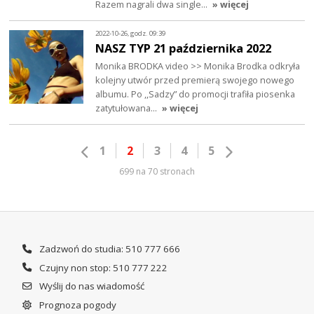
Razem nagrali dwa single…
» więcej
2022-10-26, godz. 09:39
NASZ TYP 21 października 2022
Monika BRODKA video >> Monika Brodka odkryła
kolejny utwór przed premierą swojego nowego
albumu. Po ,,Sadzy” do promocji trafiła piosenka
zatytułowana…
» więcej
1
2
3
4
5
699 na 70 stronach
Zadzwoń do studia: 510 777 666
Czujny non stop: 510 777 222
Wyślij do nas wiadomość
Prognoza pogody