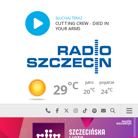
SŁUCHAJ TERAZ
CUTTING CREW - DIED IN
YOUR ARMS
°C
jutro
pojutrze
29
°C
°C
20
24
Najlepiej po prostu do nas zadzwoń
Odwiedź nas na Facebook-u
Odwiedź nas na X
Odwiedź nas na Instagram-ie
Odwiedź nas na TikTok-u
Szukaj nas na Spotify
Wyślij do nas w
Szukaj