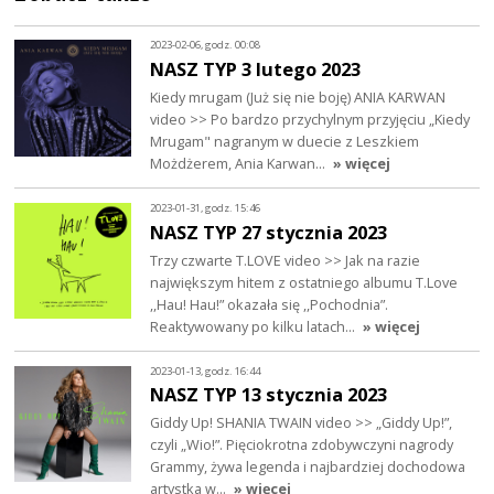
2023-02-06, godz. 00:08
NASZ TYP 3 lutego 2023
Kiedy mrugam (Już się nie boję) ANIA KARWAN
video >> Po bardzo przychylnym przyjęciu „Kiedy
Mrugam" nagranym w duecie z Leszkiem
Możdżerem, Ania Karwan…
» więcej
2023-01-31, godz. 15:46
NASZ TYP 27 stycznia 2023
Trzy czwarte T.LOVE video >> Jak na razie
największym hitem z ostatniego albumu T.Love
,,Hau! Hau!” okazała się ,,Pochodnia”.
Reaktywowany po kilku latach…
» więcej
2023-01-13, godz. 16:44
NASZ TYP 13 stycznia 2023
Giddy Up! SHANIA TWAIN video >> „Giddy Up!”,
czyli „Wio!”. Pięciokrotna zdobywczyni nagrody
Grammy, żywa legenda i najbardziej dochodowa
artystka w…
» więcej