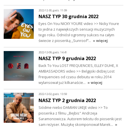
2022-12-30, godz. 11:09
NASZ TYP 30 grudnia 2022
Eyes On You NICKY YOURE video >> Nicky Youre
to jedna z największych sensacji muzycznych
tego roku. Odniósł ogromny sukces na całym
świecie z piosenką ,,Sunroof”…
» więcej
2022-12-09, godz. 14:41
NASZ TYP 9 grudnia 2022
Back To You LOST FREQUENCIES, ELLEY DUHE, X
AMBASSADORS video >> Belgijski didżej Lost
Frequencies od czasu debiutu w roku 2014
wylansował już kilkanaście…
» więcej
2022-12-02, godz. 13:59
NASZ TYP 2 grudnia 2022
Siódme niebo DAMIAN UKEJE video >> To
piosenka z filmu ,,Bejbis" Andrzeja
Saramonowicza. Autorem tekstu do piosenki jest
sam reżyser. Muzykę skomponował Marek…
»