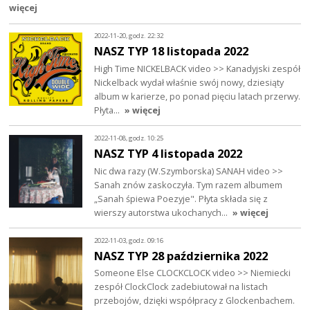
więcej
2022-11-20, godz. 22:32
NASZ TYP 18 listopada 2022
High Time NICKELBACK video >> Kanadyjski zespół
Nickelback wydał właśnie swój nowy, dziesiąty
album w karierze, po ponad pięciu latach przerwy.
Płyta…
» więcej
2022-11-08, godz. 10:25
NASZ TYP 4 listopada 2022
Nic dwa razy (W.Szymborska) SANAH video >>
Sanah znów zaskoczyła. Tym razem albumem
„Sanah śpiewa Poezyje". Płyta składa się z
wierszy autorstwa ukochanych…
» więcej
2022-11-03, godz. 09:16
NASZ TYP 28 października 2022
Someone Else CLOCKCLOCK video >> Niemiecki
zespół ClockClock zadebiutował na listach
przebojów, dzięki współpracy z Glockenbachem.