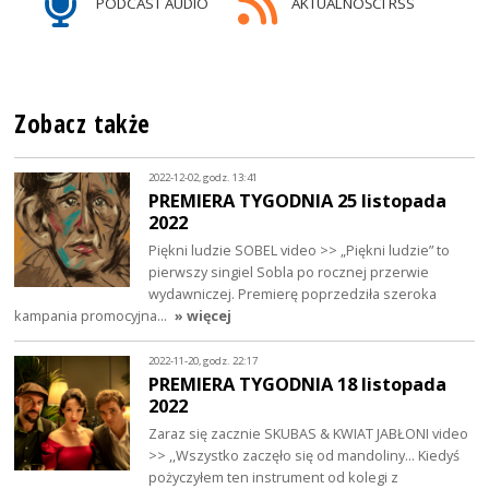
PODCAST AUDIO
AKTUALNOŚCI RSS
Zobacz także
2022-12-02, godz. 13:41
PREMIERA TYGODNIA 25 listopada
2022
Piękni ludzie SOBEL video >> „Piękni ludzie” to
pierwszy singiel Sobla po rocznej przerwie
wydawniczej. Premierę poprzedziła szeroka
kampania promocyjna…
» więcej
2022-11-20, godz. 22:17
PREMIERA TYGODNIA 18 listopada
2022
Zaraz się zacznie SKUBAS & KWIAT JABŁONI video
>> ,,Wszystko zaczęło się od mandoliny… Kiedyś
pożyczyłem ten instrument od kolegi z