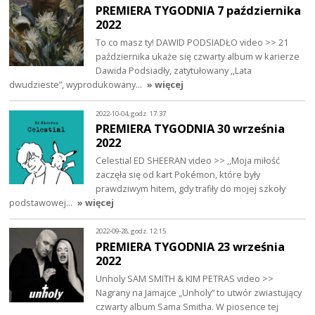
PREMIERA TYGODNIA 7 października
2022
To co masz ty! DAWID PODSIADŁO video >> 21
października ukaże się czwarty album w karierze
Dawida Podsiadły, zatytułowany ,,Lata
dwudzieste”, wyprodukowany…
» więcej
2022-10-04, godz. 17:37
PREMIERA TYGODNIA 30 września
2022
Celestial ED SHEERAN video >> ,,Moja miłość
zaczęła się od kart Pokémon, które były
prawdziwym hitem, gdy trafiły do mojej szkoły
podstawowej…
» więcej
2022-09-28, godz. 12:15
PREMIERA TYGODNIA 23 września
2022
Unholy SAM SMITH & KIM PETRAS video >>
Nagrany na Jamajce „Unholy” to utwór zwiastujący
czwarty album Sama Smitha. W piosence tej