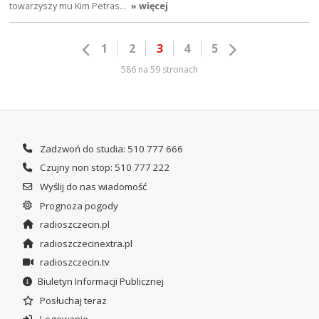
towarzyszy mu Kim Petras…
» więcej
1
2
3
4
5
586 na 59 stronach
Zadzwoń do studia: 510 777 666
Czujny non stop: 510 777 222
Wyślij do nas wiadomość
Prognoza pogody
radioszczecin.pl
radioszczecinextra.pl
radioszczecin.tv
Biuletyn Informacji Publicznej
Posłuchaj teraz