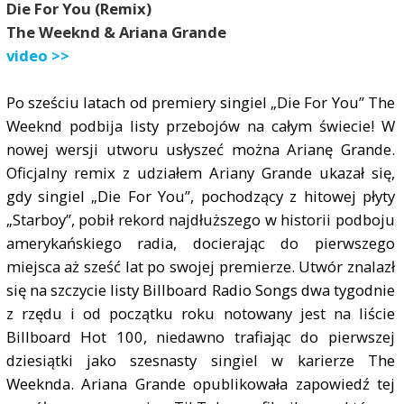
Die For You (Remix)
The Weeknd & Ariana Grande
video >>
Po sześciu latach od premiery singiel „Die For You” The
Weeknd podbija listy przebojów na całym świecie! W
nowej wersji utworu usłyszeć można Arianę Grande.
Oficjalny remix z udziałem Ariany Grande ukazał się,
gdy singiel „Die For You”, pochodzący z hitowej płyty
„Starboy”, pobił rekord najdłuższego w historii podboju
amerykańskiego radia, docierając do pierwszego
miejsca aż sześć lat po swojej premierze. Utwór znalazł
się na szczycie listy Billboard Radio Songs dwa tygodnie
z rzędu i od początku roku notowany jest na liście
Billboard Hot 100, niedawno trafiając do pierwszej
dziesiątki jako szesnasty singiel w karierze The
Weeknda. Ariana Grande opublikowała zapowiedź tej