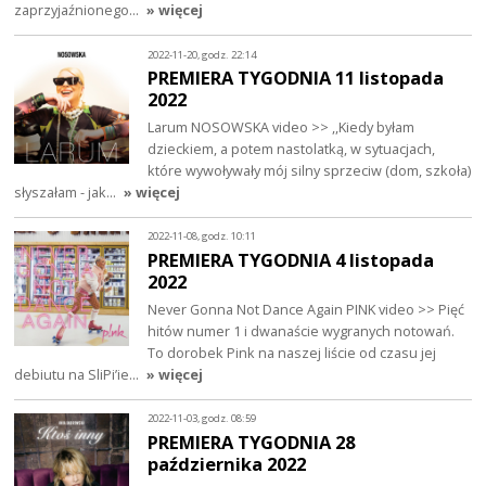
zaprzyjaźnionego…
» więcej
2022-11-20, godz. 22:14
PREMIERA TYGODNIA 11 listopada
2022
Larum NOSOWSKA video >> ,,Kiedy byłam
dzieckiem, a potem nastolatką, w sytuacjach,
które wywoływały mój silny sprzeciw (dom, szkoła)
słyszałam - jak…
» więcej
2022-11-08, godz. 10:11
PREMIERA TYGODNIA 4 listopada
2022
Never Gonna Not Dance Again PINK video >> Pięć
hitów numer 1 i dwanaście wygranych notowań.
To dorobek Pink na naszej liście od czasu jej
debiutu na SliPi’ie…
» więcej
2022-11-03, godz. 08:59
PREMIERA TYGODNIA 28
października 2022