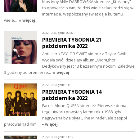
Ktoś inny ANIA DĄBROWSKA video >> „Ktoś inny”
to opowieść o tym, że dziś wiele relacji rodzi się w
Internecie. Współczesny świat daje ku temu
wiele…
» więcej
2022-10-26, godz. 09:32
PREMIERA TYGODNIA 21
października 2022
Anti-Hero TAYLOR SWIFT video >> Taylor Swift
wydała swój dziesiąty album „Midnights”.
Dedykowany jest 13 bezsennym nocom. Zaledwie
3 godziny po premierze…
» więcej
2022-10-20, godz. 11:16
PREMIERA TYGODNIA 14
października 2022
Face It Alone QUEEN video >> Pierwsze dema
tego utworu powstały latem roku 1988, gdy
nagrywana była płyta ,,The Miracle”, ale zespół
pracował nad nim…
» więcej
2022-10-20, godz. 11:19