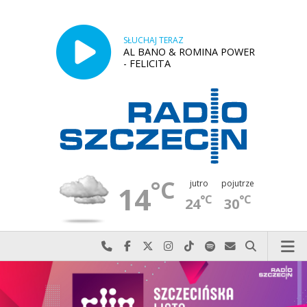
SŁUCHAJ TERAZ
AL BANO & ROMINA POWER
- FELICITA
°C
jutro
pojutrze
14
°C
°C
24
30
Najlepiej po prostu do nas zadzwoń
Odwiedź nas na Facebook-u
Odwiedź nas na X
Odwiedź nas na Instagram-ie
Odwiedź nas na TikTok-u
Szukaj nas na Spotify
Wyślij do nas w
Szukaj