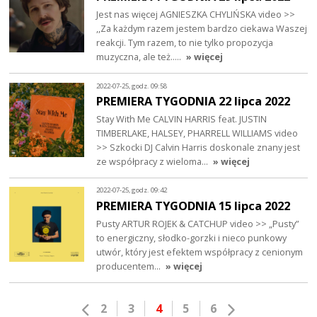
Jest nas więcej AGNIESZKA CHYLIŃSKA video >>
,,Za każdym razem jestem bardzo ciekawa Waszej
reakcji. Tym razem, to nie tylko propozycja
muzyczna, ale też..…
» więcej
2022-07-25, godz. 09:58
PREMIERA TYGODNIA 22 lipca 2022
Stay With Me CALVIN HARRIS feat. JUSTIN
TIMBERLAKE, HALSEY, PHARRELL WILLIAMS video
>> Szkocki DJ Calvin Harris doskonale znany jest
ze współpracy z wieloma…
» więcej
2022-07-25, godz. 09:42
PREMIERA TYGODNIA 15 lipca 2022
Pusty ARTUR ROJEK & CATCHUP video >> „Pusty”
to energiczny, słodko-gorzki i nieco punkowy
utwór, który jest efektem współpracy z cenionym
producentem…
» więcej
2
3
4
5
6