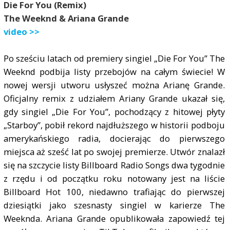
Die For You (Remix)
The Weeknd & Ariana Grande
video >>
Po sześciu latach od premiery singiel „Die For You” The
Weeknd podbija listy przebojów na całym świecie! W
nowej wersji utworu usłyszeć można Arianę Grande.
Oficjalny remix z udziałem Ariany Grande ukazał się,
gdy singiel „Die For You”, pochodzący z hitowej płyty
„Starboy”, pobił rekord najdłuższego w historii podboju
amerykańskiego radia, docierając do pierwszego
miejsca aż sześć lat po swojej premierze. Utwór znalazł
się na szczycie listy Billboard Radio Songs dwa tygodnie
z rzędu i od początku roku notowany jest na liście
Billboard Hot 100, niedawno trafiając do pierwszej
dziesiątki jako szesnasty singiel w karierze The
Weeknda. Ariana Grande opublikowała zapowiedź tej