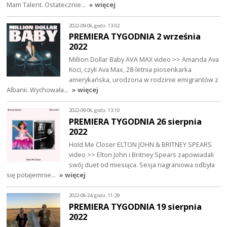
Mam Talent. Ostatecznie…
» więcej
2022-09-06, godz. 13:02
PREMIERA TYGODNIA 2 września
2022
Million Dollar Baby AVA MAX video >> Amanda Ava
Koci, czyli Ava Max, 28-letnia piosenkarka
amerykańska, urodzona w rodzinie emigrantów z
Albanii. Wychowała…
» więcej
2022-09-06, godz. 13:10
PREMIERA TYGODNIA 26 sierpnia
2022
Hold Me Closer ELTON JOHN & BRITNEY SPEARS
video >> Elton John i Britney Spears zapowiadali
swój duet od miesiąca. Sesja nagraniowa odbyła
się potajemnie…
» więcej
2022-08-24, godz. 11:29
PREMIERA TYGODNIA 19 sierpnia
2022