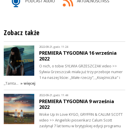
PODCAST AUDIO
AKTUALNOŚCI RSS
Zobacz także
2022-09-21, godz. 11:24
PREMIERA TYGODNIA 16 września
2022
O nich, o tobie SYLWIA GRZESZCZAK video >>
Sylwia Grzeszczak miała już trzy przeboje numer
1 na naszej liście: ,,Małe rzeczy", ,,Księżniczka" i
,,Tamta…
» więcej
2022-09-21, godz. 11:44
PREMIERA TYGODNIA 9 września
2022
Woke Up In Love KYGO, GRYFFIN & CALUM SCOTT
video >> Angielski piosenkarz Calum Scott
zasłynął 7 lat temu w brytyjskiej edycji programu