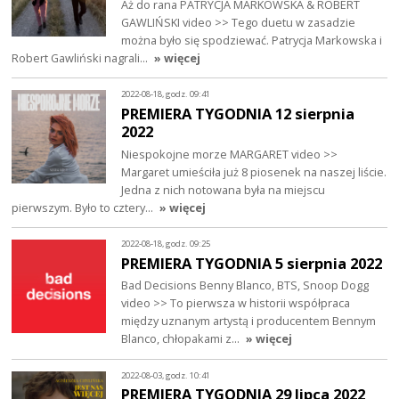
Aż do rana PATRYCJA MARKOWSKA & ROBERT
GAWLIŃSKI video >> Tego duetu w zasadzie
można było się spodziewać. Patrycja Markowska i
Robert Gawliński nagrali…
» więcej
2022-08-18, godz. 09:41
PREMIERA TYGODNIA 12 sierpnia
2022
Niespokojne morze MARGARET video >>
Margaret umieściła już 8 piosenek na naszej liście.
Jedna z nich notowana była na miejscu
pierwszym. Było to cztery…
» więcej
2022-08-18, godz. 09:25
PREMIERA TYGODNIA 5 sierpnia 2022
Bad Decisions Benny Blanco, BTS, Snoop Dogg
video >> To pierwsza w historii współpraca
między uznanym artystą i producentem Bennym
Blanco, chłopakami z…
» więcej
2022-08-03, godz. 10:41
PREMIERA TYGODNIA 29 lipca 2022