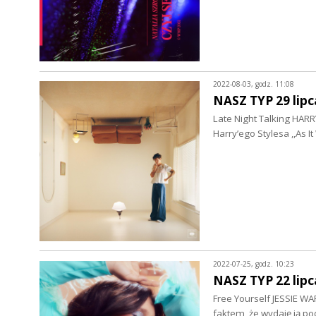
2022-08-03, godz. 11:08
NASZ TYP 29 lipc
Late Night Talking HARR
Harry’ego Stylesa ,,As 
2022-07-25, godz. 10:23
NASZ TYP 22 lipc
Free Yourself JESSIE W
faktem, że wydaję ją po