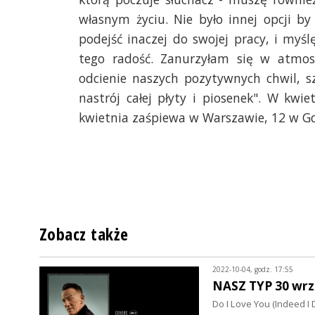
własnym życiu. Nie było innej opcji b
podejść inaczej do swojej pracy, i myś
tego radość. Zanurzyłam się w atmos
odcienie naszych pozytywnych chwil, sz
nastrój całej płyty i piosenek". W kwi
kwietnia zaśpiewa w Warszawie, 12 w Gd
Zobacz także
2022-10-04, godz. 17:55
NASZ TYP 30 wrz
Do I Love You (Indeed 