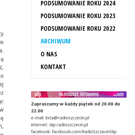
PODSUMOWANIE ROKU 2024
PODSUMOWANIE ROKU 2023
PODSUMOWANIE ROKU 2022
cy
ARCHIWUM
ie
a.
O NAS
ją
KONTAKT
ć,
co
ej
ez
ąc
Zapraszamy w każdy piątek od 20.00 do
ów
22.00
cę
e-mail: lista@radioszczecin.pl
internet: slip.radioszczecin.pl
ń,
facebook: facebook.com/RadioSzczecinSlip
we