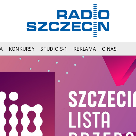
A
KONKURSY
STUDIO S-1
REKLAMA
O NAS