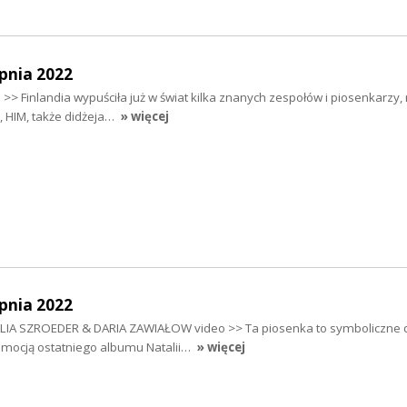
pnia 2022
 >> Finlandia wypuściła już w świat kilka znanych zespołów i piosenkarzy, 
 HIM, także didżeja…
» więcej
pnia 2022
ATLIA SZROEDER & DARIA ZAWIAŁOW video >> Ta piosenka to symboliczne
mocją ostatniego albumu Natalii…
» więcej