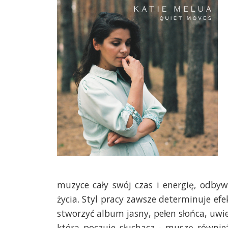
muzyce cały swój czas i energię, odby
życia. Styl pracy zawsze determinuje ef
stworzyć album jasny, pełen słońca, uwi
którą poczuje słuchacz - muszę równie