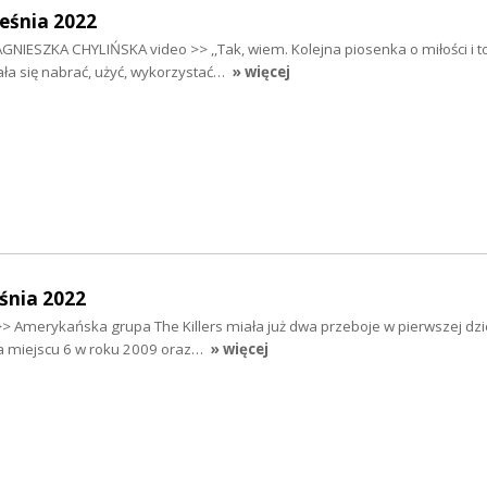
eśnia 2022
AGNIESZKA CHYLIŃSKA video >> ,,Tak, wiem. Kolejna piosenka o miłości i t
dała się nabrać, użyć, wykorzystać…
» więcej
śnia 2022
> Amerykańska grupa The Killers miała już dwa przeboje w pierwszej dzi
na miejscu 6 w roku 2009 oraz…
» więcej