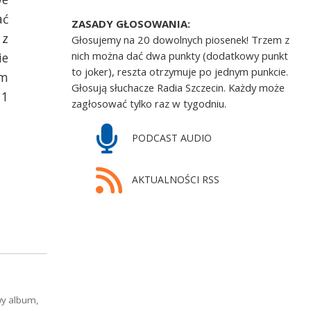
ać
ZASADY GŁOSOWANIA:
 z
Głosujemy na 20 dowolnych piosenek! Trzem z
nich można dać dwa punkty (dodatkowy punkt
ie
to joker), reszta otrzymuje po jednym punkcie.
am
Głosują słuchacze Radia Szczecin. Każdy może
11
zagłosować tylko raz w tygodniu.
PODCAST AUDIO
AKTUALNOŚCI RSS
wy album,