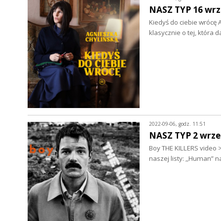
NASZ TYP 16 wrz
Kiedyś do ciebie wrócę 
klasycznie o tej, która 
2022-09-06, godz. 11:51
NASZ TYP 2 wrze
Boy THE KILLERS video >
naszej listy: ,,Human” 