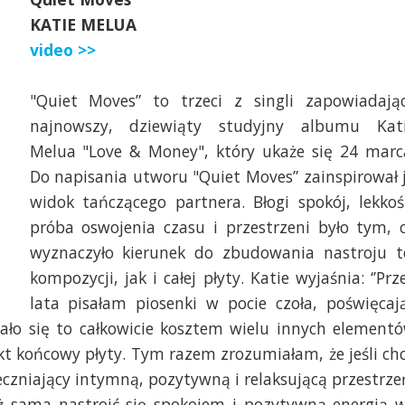
KATIE MELUA
video >>
"Quiet Moves” to trzeci z singli zapowiadają
najnowszy, dziewiąty studyjny albumu Kat
Melua "Love & Money", który ukaże się 24 marc
Do napisania utworu "Quiet Moves” zainspirował 
widok tańczącego partnera. Błogi spokój, lekkoś
próba oswojenia czasu i przestrzeni było tym, 
wyznaczyło kierunek do zbudowania nastroju t
kompozycji, jak i całej płyty. Katie wyjaśnia: ‘’Prz
lata pisałam piosenki w pocie czoła, poświęcaj
wało się to całkowicie kosztem wielu innych element
ekt końcowy płyty. Tym razem zrozumiałam, że jeśli ch
eczniający intymną, pozytywną i relaksującą przestrze
ż sama nastroić się spokojem i pozytywną energią 