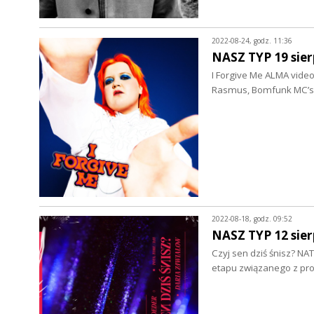
2022-08-24, godz. 11:36
NASZ TYP 19 sier
I Forgive Me ALMA video
Rasmus, Bomfunk MC’s,
2022-08-18, godz. 09:52
NASZ TYP 12 sier
Czyj sen dziś śnisz? N
etapu związanego z pro