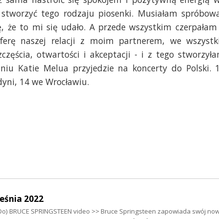
y stworzyć tego rodzaju piosenki. Musiałam spróbow
lę, że to mi się udało. A przede wszystkim czerpałam
ferę naszej relacji z moim partnerem, we wszystk
częścia, otwartości i akceptacji - i z tego stworzył
etniu Katie Melua przyjedzie na koncerty do Polski. 
yni, 14 we Wrocławiu.
eśnia 2022
I Do) BRUCE SPRINGSTEEN video >> Bruce Springsteen zapowiada swój no