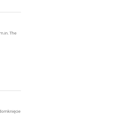
m.in. The
 domknięcie