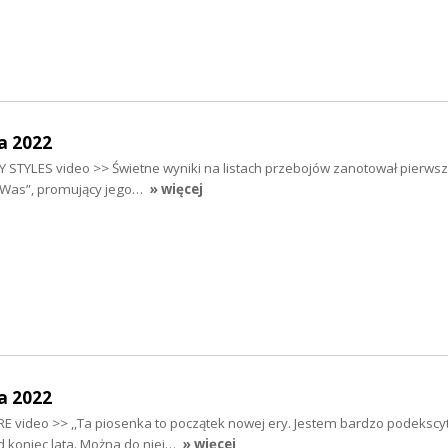
a 2022
Y STYLES video >> Świetne wyniki na listach przebojów zanotował pierwszy
It Was”, promujący jego…
» więcej
a 2022
ARE video >> ,,Ta piosenka to początek nowej ery. Jestem bardzo podeksc
d koniec lata. Można do niej…
» więcej