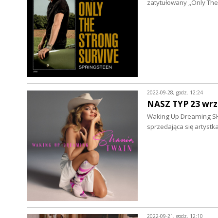
zatytułowany ,,Only The
2022-09-28, godz. 12:24
NASZ TYP 23 wrz
Waking Up Dreaming SH
sprzedająca się artystk
2022-09-21, godz. 12:10