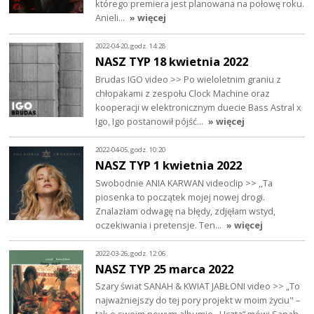
którego premiera jest planowana na połowę roku.
Anieli…
» więcej
2022-04-20, godz. 14:28
NASZ TYP 18 kwietnia 2022
Brudas IGO video >> Po wieloletnim graniu z
chłopakami z zespołu Clock Machine oraz
kooperacji w elektronicznym duecie Bass Astral x
Igo, Igo postanowił pójść…
» więcej
2022-04-05, godz. 10:20
NASZ TYP 1 kwietnia 2022
Swobodnie ANIA KARWAN videoclip >> ,,Ta
piosenka to początek mojej nowej drogi.
Znalazłam odwagę na błędy, zdjęłam wstyd,
oczekiwania i pretensje. Ten…
» więcej
2022-03-26, godz. 12:06
NASZ TYP 25 marca 2022
Szary świat SANAH & KWIAT JABŁONI video >> „To
najważniejszy do tej pory projekt w moim życiu" –