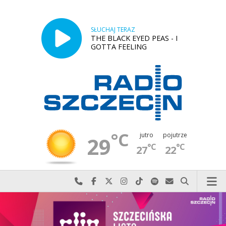
SŁUCHAJ TERAZ
THE BLACK EYED PEAS - I
GOTTA FEELING
°C
jutro
pojutrze
29
°C
°C
27
22
Najlepiej po prostu do nas zadzwoń
Odwiedź nas na Facebook-u
Odwiedź nas na X
Odwiedź nas na Instagram-ie
Odwiedź nas na TikTok-u
Szukaj nas na Spotify
Wyślij do nas w
Szukaj