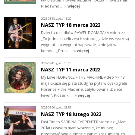
tak o swoim nowym albumie ,,Uczta” mówi Sanah.
Niedawno…
» więcej
2022-03-18, godz. 15:20
NASZ TYP 18 marca 2022
Dzieci u dziadków PAWEŁ DOMAGAŁA video >>
,,To jedna z nielicznych sytuacji, gdzie wszyscy są
wygrani. I to wygrani naprawdę, a nie jak w
komedii ,,Bruce…
» więcej
2022-03-11, godz. 15:10
NASZ TYP 11 marca 2022
My Love FLORENCE + THE MACHINE video >> 13
maja ukaże się piąta studyjna płyta w dyskografii
Florence + the Machine, zatytułowana „Dance
Fever”. Piosenki…
» więcej
2022-02-20, godz. 23:52
NASZ TYP 18 lutego 2022
Fast Times SABRINA CARPENTER video >> ,,Mam
20 lat i czasem mam wrażenie, że muszę
przetrawić swoje emocje zanim zrozumiem, co