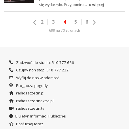
się wydarzyło. Przypomina…
» więcej
2
3
4
5
6
699 na 70 stronach
Zadzwoń do studia: 510 777 666
Czujny non stop: 510 777 222
Wyślij do nas wiadomość
Prognoza pogody
radioszczecin.pl
radioszczecinextra.pl
radioszczecin.tv
Biuletyn Informacji Publicznej
Posłuchaj teraz