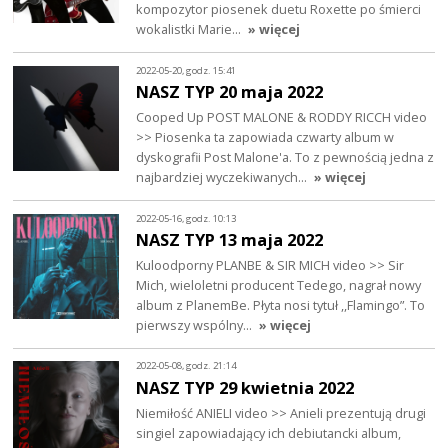
kompozytor piosenek duetu Roxette po śmierci
wokalistki Marie…
» więcej
2022-05-20, godz. 15:41
NASZ TYP 20 maja 2022
Cooped Up POST MALONE & RODDY RICCH video
>> Piosenka ta zapowiada czwarty album w
dyskografii Post Malone'a. To z pewnością jedna z
najbardziej wyczekiwanych…
» więcej
2022-05-16, godz. 10:13
NASZ TYP 13 maja 2022
Kuloodporny PLANBE & SIR MICH video >> Sir
Mich, wieloletni producent Tedego, nagrał nowy
album z PlanemBe. Płyta nosi tytuł ,,Flamingo”. To
pierwszy wspólny…
» więcej
2022-05-08, godz. 21:14
NASZ TYP 29 kwietnia 2022
Niemiłość ANIELI video >> Anieli prezentują drugi
singiel zapowiadający ich debiutancki album,