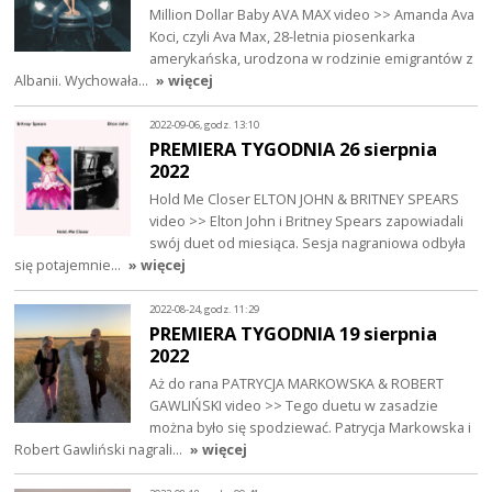
Million Dollar Baby AVA MAX video >> Amanda Ava
Koci, czyli Ava Max, 28-letnia piosenkarka
amerykańska, urodzona w rodzinie emigrantów z
Albanii. Wychowała…
» więcej
2022-09-06, godz. 13:10
PREMIERA TYGODNIA 26 sierpnia
2022
Hold Me Closer ELTON JOHN & BRITNEY SPEARS
video >> Elton John i Britney Spears zapowiadali
swój duet od miesiąca. Sesja nagraniowa odbyła
się potajemnie…
» więcej
2022-08-24, godz. 11:29
PREMIERA TYGODNIA 19 sierpnia
2022
Aż do rana PATRYCJA MARKOWSKA & ROBERT
GAWLIŃSKI video >> Tego duetu w zasadzie
można było się spodziewać. Patrycja Markowska i
Robert Gawliński nagrali…
» więcej