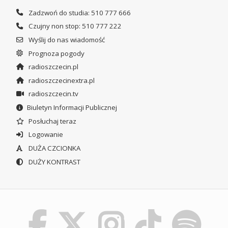
Zadzwoń do studia: 510 777 666
Czujny non stop: 510 777 222
Wyślij do nas wiadomość
Prognoza pogody
radioszczecin.pl
radioszczecinextra.pl
radioszczecin.tv
Biuletyn Informacji Publicznej
Posłuchaj teraz
Logowanie
DUŻA CZCIONKA
DUŻY KONTRAST