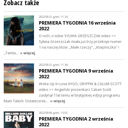
Zobacz także
2022-09-21, godz. 11:24
PREMIERA TYGODNIA 16 września
2022
O nich, o tobie SYLWIA GRZESZCZAK video >>
Sylwia Grzeszczak miała już trzy przeboje numer
1 na naszej liście: ,,Małe rzeczy", ,,Księżniczka" i
,,Tamta…
» więcej
2022-09-21, godz. 11:44
PREMIERA TYGODNIA 9 września
2022
Woke Up In Love KYGO, GRYFFIN & CALUM SCOTT
video >> Angielski piosenkarz Calum Scott
zasłynął 7 lat temu w brytyjskiej edycji programu
Mam Talent. Ostatecznie…
» więcej
2022-09-06, godz. 13:02
PREMIERA TYGODNIA 2 września
2022