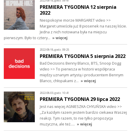
2022-08-18, godz. 09:41
PREMIERA TYGODNIA 12 sierpnia
2022
Niespokojne morze MARGARET video >>
Margaret umieściła już 8 piosenek na naszej liście.
Jedna z nich notowana była na miejscu
pierwszym. Było to cztery…
» więcej
2022-08-18, godz. 09:25
PREMIERA TYGODNIA 5 sierpnia 2022
Bad Decisions Benny Blanco, BTS, Snoop Dogg
video >> To pierwsza w historii współpraca
między uznanym artystą i producentem Bennym
Blanco, chłopakami z…
» więcej
2022-08-03, godz. 10:41
PREMIERA TYGODNIA 29 lipca 2022
Jest nas więcej AGNIESZKA CHYLIŃSKA video >>
,,Za każdym razem jestem bardzo ciekawa Waszej
reakcji. Tym razem, to nie tylko propozycja
muzyczna, ale też..…
» więcej