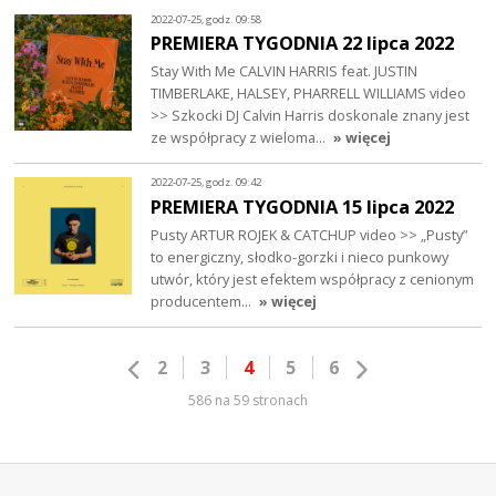
2022-07-25, godz. 09:58
PREMIERA TYGODNIA 22 lipca 2022
Stay With Me CALVIN HARRIS feat. JUSTIN
TIMBERLAKE, HALSEY, PHARRELL WILLIAMS video
>> Szkocki DJ Calvin Harris doskonale znany jest
ze współpracy z wieloma…
» więcej
2022-07-25, godz. 09:42
PREMIERA TYGODNIA 15 lipca 2022
Pusty ARTUR ROJEK & CATCHUP video >> „Pusty”
to energiczny, słodko-gorzki i nieco punkowy
utwór, który jest efektem współpracy z cenionym
producentem…
» więcej
2
3
4
5
6
586 na 59 stronach