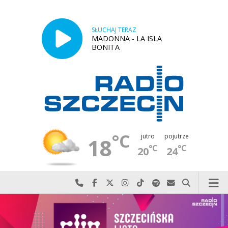
SŁUCHAJ TERAZ
MADONNA - LA ISLA
BONITA
°C
jutro
pojutrze
18
°C
°C
20
24
Najlepiej po prostu do nas zadzwoń
Odwiedź nas na Facebook-u
Odwiedź nas na X
Odwiedź nas na Instagram-ie
Odwiedź nas na TikTok-u
Szukaj nas na Spotify
Wyślij do nas w
Szukaj