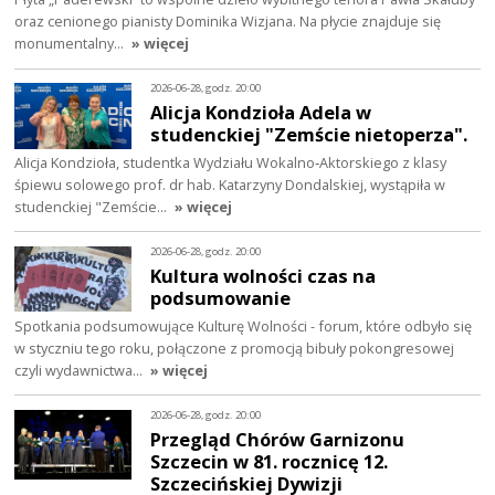
oraz cenionego pianisty Dominika Wizjana. Na płycie znajduje się
monumentalny…
» więcej
2026-06-28, godz. 20:00
Alicja Kondzioła Adela w
studenckiej "Zemście nietoperza".
Alicja Kondzioła, studentka Wydziału Wokalno‑Aktorskiego z klasy
śpiewu solowego prof. dr hab. Katarzyny Dondalskiej, wystąpiła w
studenckiej "Zemście…
» więcej
2026-06-28, godz. 20:00
Kultura wolności czas na
podsumowanie
Spotkania podsumowujące Kulturę Wolności - forum, które odbyło się
w styczniu tego roku, połączone z promocją bibuły pokongresowej
czyli wydawnictwa…
» więcej
2026-06-28, godz. 20:00
Przegląd Chórów Garnizonu
Szczecin w 81. rocznicę 12.
Szczecińskiej Dywizji