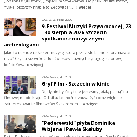
„Johannes Quistorp”, „Imperium Stoewerów. Od pralki do limuzyny",
"Małej ojczyzny hrabiego Zedtwitza"…
» więcej
2026-06-28, godz. 20:00
9. Festiwal Muzyki Przywracanej, 23
- 30 sierpnia 2026 Szczecin
spotkanie z muzycznymi
archeologami
Jakie to uczucie usłyszeć muzykę, która przez sto lat nie zabrzmiała ani
razu? Czy da się wrócić do dźwięków dawnych synagog, salonów,
kościołów…
» więcej
2026-06-28, godz. 20:00
Gryf Film - Szczecin w kinie
Nigdy nie byliśmy i nie jesteśmy „białą plamą” na
filmowej mapie kraju. Od kilku lat można zauważyć coraz większe
zainteresowanie filmowców Szczecinem…
» więcej
2026-06-28, godz. 20:00
"Paderewski" płyta Dominika
Wizjana i Pawła Skałuby
Płyta „Paderewski” to wspólne dzieło wybitnego tenora Pawła Skałuby