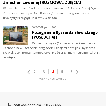
Zmechanizowanej [ROZMOWA, ZDJĘCIA]
W ramach obchodów 81. rocznicy powstania 12. Szczecińskiej Dywizji
Zmechanizowanej w Dom Kultury „Słowianin” zorganizowano
uroczysty Przegląd Chórów…
» więcej
2026-06-21, godz. 17:00
Pożegnanie Ryszarda Słowickiego
[POSŁUCHAJ]
W miniony piątek (19 czerwca) na Cmentarzu
Zachodnim w Szczecinie przyjaciele i znajomi pożegnali Ryszarda
Słowickiego - poetę, kompozytora, pieśniarza, multiinstrumentalistę…
» więcej
2
3
4
5
6
4087 na 409 stronach
Zadzwoń do studia: 510 777 666