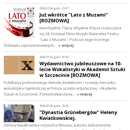
2026-07-06, godz. 23:07
Już wkrótce "Lato z Muzami"
[ROZMOWA]
Nieoficjalnie 7 lipca oficjalnie 8 lipca rozpoczyna
się 28. Festiwal Filmu Muzyki Malarstwa Teatru
"Lato z Muzami". Podczas tegorocznego
festiwalu zaprezentowanych…
» więcej
2026-07-05, godz. 20:00
Wydawnictwo jubileuszowe na 10-
lecie Wokalistyki w Akademii Sztuki
w Szczecinie [ROZMOWA]
Publikacja podsumowuje dekadę działalności i rozwoju kierunku
wokalistyka najmłodszej w Polsce uczelni artystycznej – Akademii
Sztuki w Szczecinie. Pomysłodawczynią…
» więcej
2026-06-28, godz. 20:00
"Dynastia Grünebergów" Heleny
Kwiatkowskiej.
Helena Kwiatkowska reżyserka filmowa, autorka dokumentów