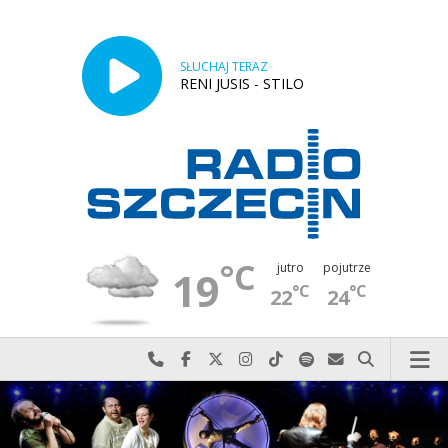
SŁUCHAJ TERAZ
RENI JUSIS - STILO
°C
jutro
pojutrze
19
°C
°C
22
24
Najlepiej po prostu do nas zadzwoń
Odwiedź nas na Facebook-u
Odwiedź nas na X
Odwiedź nas na Instagram-ie
Odwiedź nas na TikTok-u
Szukaj nas na Spotify
Wyślij do nas w
Szukaj