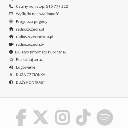
Czujny non stop: 510 777 222
Wyślij do nas wiadomość
Prognoza pogody
radioszczecin.pl
radioszczecinextra.pl
radioszczecin.tv
Biuletyn Informacji Publicznej
Posłuchaj teraz
Logowanie
DUŻA CZCIONKA
DUŻY KONTRAST