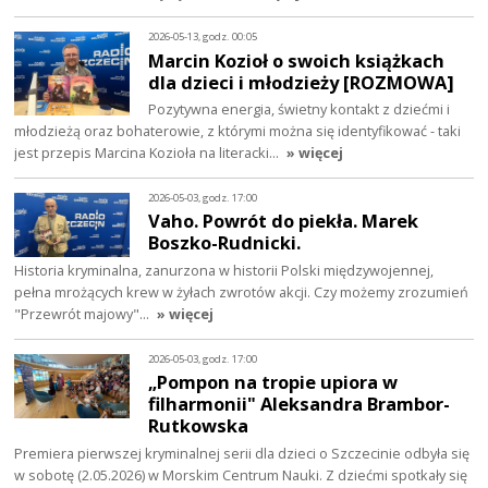
2026-05-13, godz. 00:05
Marcin Kozioł o swoich książkach
dla dzieci i młodzieży [ROZMOWA]
Pozytywna energia, świetny kontakt z dziećmi i
młodzieżą oraz bohaterowie, z którymi można się identyfikować - taki
jest przepis Marcina Kozioła na literacki…
» więcej
2026-05-03, godz. 17:00
Vaho. Powrót do piekła. Marek
Boszko-Rudnicki.
Historia kryminalna, zanurzona w historii Polski międzywojennej,
pełna mrożących krew w żyłach zwrotów akcji. Czy możemy zrozumień
"Przewrót majowy"…
» więcej
2026-05-03, godz. 17:00
„Pompon na tropie upiora w
filharmonii" Aleksandra Brambor-
Rutkowska
Premiera pierwszej kryminalnej serii dla dzieci o Szczecinie odbyła się
w sobotę (2.05.2026) w Morskim Centrum Nauki. Z dziećmi spotkały się