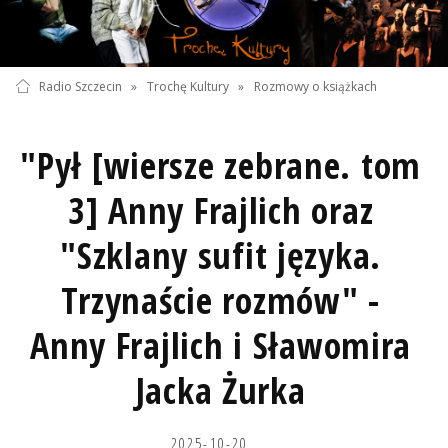
Radio Szczecin
»
Trochę Kultury
»
Rozmowy o książkach
"Pył [wiersze zebrane. tom
3] Anny Frajlich oraz
"Szklany sufit języka.
Trzynaście rozmów" -
Anny Frajlich i Sławomira
Jacka Żurka
2025-10-20