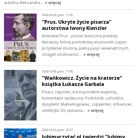
autorka Aleksandra…
» więcej
2026-04-05, godz. 17:00
"Prus. Ukryte życie pisarza"
autorstwa Iwony Kienzler
Bolesław Prus - postać ikoniczna polskiej
literatury, której pomnikowy wizerunek często
przysłaniał złożoną, pełną pasji i wewnętrznych
zmagań osobowość…
» więcej
2026-03-08, godz. 17:00
"Wańkowicz. Życie na kraterze"
książka Łukasza Garbala
Pisarz, reporter, korespondent wojenny,
komentator społeczny. Podróżnik, uchodźca,
dysydent. Marketingowiec, copywriter, influencer,
celebryta. Do opisania…
» więcej
2026-03-02, godz. 23:57
lubimyczytać.pl twierdzi "lubimy