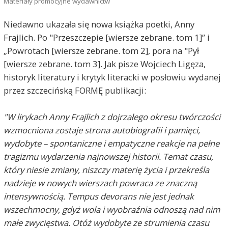
Materiały promocyjne wydawnictw
Niedawno ukazała się nowa książka poetki, Anny
Frajlich. Po "Przeszczepie [wiersze zebrane. tom 1]” i
„Powrotach [wiersze zebrane. tom 2], pora na "Pył
[wiersze zebrane. tom 3]. Jak pisze Wojciech Ligęza,
historyk literatury i krytyk literacki w posłowiu wydanej
przez szczecińską FORMĘ publikacji:
"W lirykach Anny Frajlich z dojrzałego okresu twórczości
wzmocniona zostaje strona autobiografii i pamięci,
wydobyte – spontaniczne i empatyczne reakcje na pełne
tragizmu wydarzenia najnowszej historii. Temat czasu,
który niesie zmiany, niszczy materię życia i przekreśla
nadzieje w nowych wierszach powraca ze znaczną
intensywnością. Tempus devorans nie jest jednak
wszechmocny, gdyż wola i wyobraźnia odnoszą nad nim
małe zwycięstwa. Otóż wydobyte ze strumienia czasu