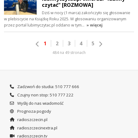
czytać" [ROZMOWA]
Dziś w nocy (1 marca) zakończyło się głosowanie
w plebiscycie na Książkę Roku 2025. W głosowaniu organizowanym
przez portal lubimyczytac.pl oddano w tym…
» więcej
1
2
3
4
5
484 na 49 stronach
Zadzwoń do studia: 510 777 666
Czujny non stop: 510 777 222
Wyślij do nas wiadomość
Prognoza pogody
radioszczecin.pl
radioszczecinextra.pl
radioszczecin.tv