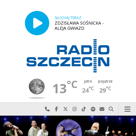
SŁUCHAJ TERAZ
ZDZISŁAWA SOŚNICKA -
ALEJA GWIAZD
°C
jutro
pojutrze
13
°C
°C
24
29
Najlepiej po prostu do nas zadzwoń
Odwiedź nas na Facebook-u
Odwiedź nas na X
Odwiedź nas na Instagram-ie
Odwiedź nas na TikTok-u
Szukaj nas na Spotify
Wyślij do nas w
Szukaj