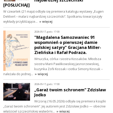
[POSŁUCHAJ]
W czwartek (21 maja) odbyła się premiera katalogu wystawy „Eugen
Dekkert – malarz najbardziej szczeciński”. Spotkaniu towarzyszyły
wykłady przybliżające…
» więcej
2026-05-17, godz. 17:00
"Magdalena Samozwaniec 91
wspomnień o pierwszej damie
polskiej satyry" Gracjana Miller-
Zielińska i Rafał Podraza.
Wnuczka, córka i siostra Kossaków. Młodsza
siostra Marii Pawlikowskiej-Jasnorzewskiej,
kuzynka Zofii Kossak i ciotka Simony Kossak –
należała do jednej…
» więcej
2026-05-17, godz. 17:00
„Garaż twoim schronem” Zdzisław
Jodko
Wczoraj (16.05.2026) odbyła się premiera książki
„Garaż twoim schronem”. Jej autorem jest Zdzisław Jodko — obecnie
właściciel szczecińskiej wytwórni…
» więcej