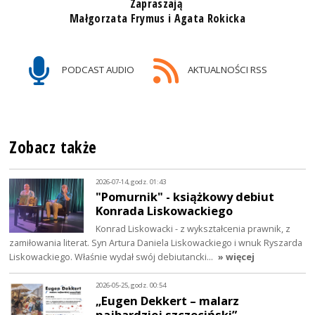
Zapraszają
Małgorzata Frymus i Agata Rokicka
PODCAST AUDIO
AKTUALNOŚCI RSS
Zobacz także
2026-07-14, godz. 01:43
"Pomurnik" - książkowy debiut
Konrada Liskowackiego
Konrad Liskowacki - z wykształcenia prawnik, z
zamiłowania literat. Syn Artura Daniela Liskowackiego i wnuk Ryszarda
Liskowackiego. Właśnie wydał swój debiutancki…
» więcej
2026-05-25, godz. 00:54
„Eugen Dekkert – malarz
najbardziej szczeciński”