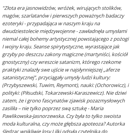
"Złota era jasnowidzów, wróżek, wirujących stolików,
magów, szarlatanów i pierwszych poważnych badaczy
ezoteryki - przypadająca w naszym kraju na
dwudziestolecie międzywojenne - zawładnęła umysłami
niemal całej bohemy artystycznej powstającego z pożogi
I wojny kraju. Seanse spirytystyczne, wyrastające jak
grzyby po deszczu zakony magiczne (martyniści, kościół
gnostyczny) czy wreszcie satanizm, którego rzekome
praktyki znalazły swe ujście w najsłynniejszej „aferze
satanistycznej”, przyciągały umysły ludzi kultury:
(Przybyszewski, Tuwim, Reymont), nauki: (Ochorowicz), i
polityki: (Piłsudski, Tokarzewski-Karaszewicz). Nie dziwi
zatem, że i grono fascynatów zjawisk pozazmysłowych
zasiliła – nie tylko poprzez swą sztukę - Maria
Pawlikowska-Jasnorzewska. Czy była to tylko swoista
moda kulturalna, czy może głębsza apoteoza? Autorka
śledząc wnikliwie losy Lilki odsyła czytelnika do