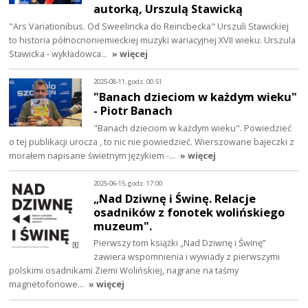
autorką, Urszulą Stawicką
"Ars Variationibus. Od Sweelincka do Reincbecka" Urszuli Stawickiej
to historia północnoniemieckiej muzyki wariacyjnej XVII wieku. Urszula
Stawicka - wykładowca…
» więcej
2025-08-11, godz. 00:51
"Banach dzieciom w każdym wieku"
- Piotr Banach
"Banach dzieciom w każdym wieku". Powiedzieć
o tej publikacji urocza , to nic nie powiedzieć. Wierszowane bajeczki z
morałem napisane świetnym językiem -…
» więcej
2025-06-15, godz. 17:00
„Nad Dziwnę i Świnę. Relacje
osadników z fonotek wolińskiego
muzeum".
Pierwszy tom książki „Nad Dziwnę i Świnę”
zawiera wspomnienia i wywiady z pierwszymi
polskimi osadnikami Ziemi Wolińskiej, nagrane na taśmy
magnetofonowe…
» więcej