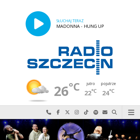
SŁUCHAJ TERAZ
MADONNA - HUNG UP
°C
jutro
pojutrze
26
°C
°C
22
24
Najlepiej po prostu do nas zadzwoń
Odwiedź nas na Facebook-u
Odwiedź nas na X
Odwiedź nas na Instagram-ie
Odwiedź nas na TikTok-u
Szukaj nas na Spotify
Wyślij do nas w
Szukaj