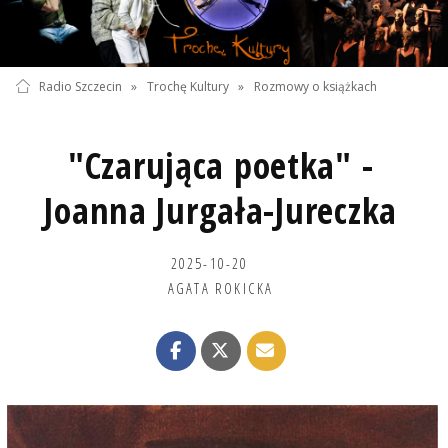
Radio Szczecin
»
Trochę Kultury
»
Rozmowy o książkach
"Czarująca poetka" -
Joanna Jurgała-Jureczka
2025-10-20
AGATA ROKICKA