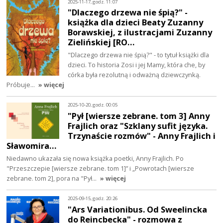
2025-11-17, godz. 11:07
"Dlaczego drzewa nie śpią?" -
książka dla dzieci Beaty Zuzanny
Borawskiej, z ilustracjami Zuzanny
Zielińskiej [RO…
"Dlaczego drzewa nie śpią?" - to tytuł książki dla
dzieci. To historia Zosi i jej Mamy, która che, by
córka była rezolutną i odważną dziewczynką.
Próbuje…
» więcej
2025-10-20, godz. 00:05
"Pył [wiersze zebrane. tom 3] Anny
Frajlich oraz "Szklany sufit języka.
Trzynaście rozmów" - Anny Frajlich i
Sławomira…
Niedawno ukazała się nowa książka poetki, Anny Frajlich. Po
"Przeszczepie [wiersze zebrane. tom 1]” i „Powrotach [wiersze
zebrane. tom 2], pora na "Pył…
» więcej
2025-09-15, godz. 20:26
"Ars Variationibus. Od Sweelincka
do Reincbecka" - rozmowa z