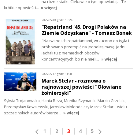
na różne statki. Ciekawie o tym opowiadają. Te
krótkie opowieści…
» więcej
2025-05-19, godz. 13:24
"Repatrland '45. Drogi Polaków na
Ziemie Odzyskane" - Tomasz Bonek
"Nazwano ich repatriantami, wrzucono do tygla i
próbowano przetopić na jednolitą masę. Jedni
jechali tu z niemieckich obozów
koncentracyjnych, bo nie mieli…
» więcej
2025-05-17, godz. 11:31
Marek Stelar - rozmowa o
najnowszej powieści "Ołowiane
żołnierzyki"
Sylwia Trojanowska, Hania Beza, Monika Szymanik, Marcin Grzelak,
Przemysław Kowalewski, Jarosław Molenda czy Marek Stelar – wielu
szczecińskich autorów bierze…
» więcej
1
2
3
4
5