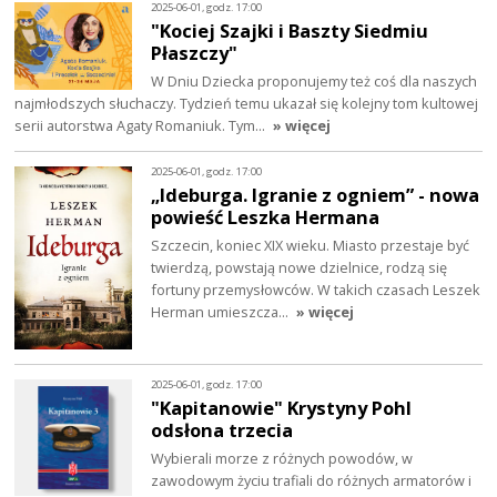
2025-06-01, godz. 17:00
"Kociej Szajki i Baszty Siedmiu
Płaszczy"
W Dniu Dziecka proponujemy też coś dla naszych
najmłodszych słuchaczy. Tydzień temu ukazał się kolejny tom kultowej
serii autorstwa Agaty Romaniuk. Tym…
» więcej
2025-06-01, godz. 17:00
„Ideburga. Igranie z ogniem” - nowa
powieść Leszka Hermana
Szczecin, koniec XIX wieku. Miasto przestaje być
twierdzą, powstają nowe dzielnice, rodzą się
fortuny przemysłowców. W takich czasach Leszek
Herman umieszcza…
» więcej
2025-06-01, godz. 17:00
"Kapitanowie" Krystyny Pohl
odsłona trzecia
Wybierali morze z różnych powodów, w
zawodowym życiu trafiali do różnych armatorów i