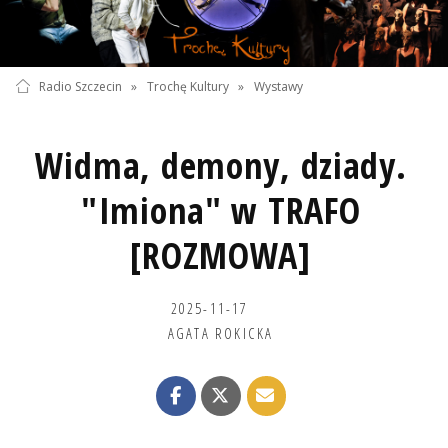
Radio Szczecin
»
Trochę Kultury
»
Wystawy
Widma, demony, dziady.
"Imiona" w TRAFO
[ROZMOWA]
2025-11-17
AGATA ROKICKA