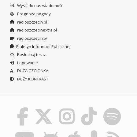
Wyślij do nas wiadomość
Prognoza pogody
radioszczecin.pl
radioszczecinextra.pl
radioszczecin.tv
Biuletyn Informacji Publicznej
Posłuchaj teraz
Logowanie
DUŻA CZCIONKA
DUŻY KONTRAST