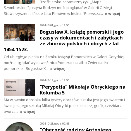
Rzeźbiarsko-ceramiczny cykl „Mapa
Szymborskiej” Justyna Budzyn można oglądać w Galerii O'Megi
Stowarzyszenia Ińskie Lato Filmowe w Ińsku. "Pierwsza…
» więcej
2024-12-01, godz. 17:00
Bogusław X, książę pomorski i jego
czasy w dokumentach i zabytkach
ze zbiorów polskich i obcych z lat
1454-1523.
Od ubiegłego piątku na Zamku Książąt Pomorskich w Galerii Gotyckiej
można oglądać wystawę Ethica Pomeranica albo Zwierciadło
pomorskie - Bogusław X…
» więcej
2024-11-17, godz. 17:00
"Perypetia" Mikołaja Obryckiego na
Kolumba 5
Ma w swoim dorobku kilka tysięcy obrazów, sztuka jest jego światem i
świat jest jego sztuką Mikołaj Obrycki polski malarz, grafik, rzeźbiarz,
twórca…
» więcej
2024-10-21, godz. 02:45
"Obecność rodziny Antoniego