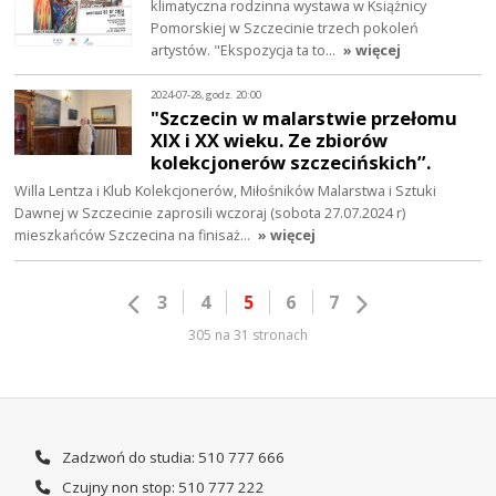
klimatyczna rodzinna wystawa w Książnicy
Pomorskiej w Szczecinie trzech pokoleń
artystów. "Ekspozycja ta to…
» więcej
2024-07-28, godz. 20:00
"Szczecin w malarstwie przełomu
XIX i XX wieku. Ze zbiorów
kolekcjonerów szczecińskich’’.
Willa Lentza i Klub Kolekcjonerów, Miłośników Malarstwa i Sztuki
Dawnej w Szczecinie zaprosili wczoraj (sobota 27.07.2024 r)
mieszkańców Szczecina na finisaż…
» więcej
3
4
5
6
7
305 na 31 stronach
Zadzwoń do studia: 510 777 666
Czujny non stop: 510 777 222