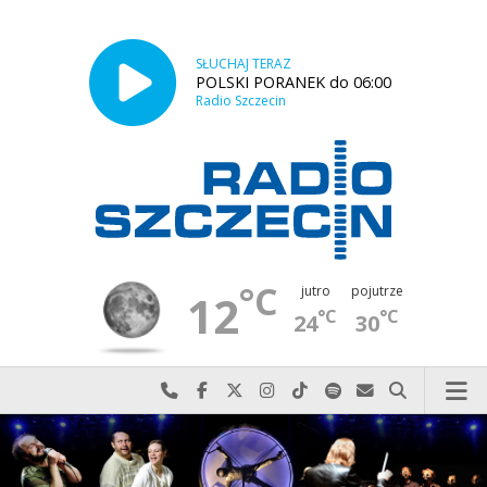
SŁUCHAJ TERAZ
POLSKI PORANEK do 06:00
Radio Szczecin
°C
jutro
pojutrze
12
°C
°C
24
30
Najlepiej po prostu do nas zadzwoń
Odwiedź nas na Facebook-u
Odwiedź nas na X
Odwiedź nas na Instagram-ie
Odwiedź nas na TikTok-u
Szukaj nas na Spotify
Wyślij do nas w
Szukaj