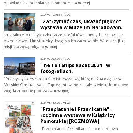
opowiada o zapomnianym momencie…
» więcej
2024-09-15, godz. 17:00
"Zatrzymać czas, ukazać piękno"
wystawa w Muzeum Narodowym.
Muzealnicy to nie tylko zbieracze artefaktów minionych czasów, ale
przede wszystkim strażnicy dbający o ich zachowanie. W realizacji tej
misji kluczową rolę…
» więcej
2024-09-08, godz. 17:00
The Tall Ships Races 2024 - w
fotografiach.
"Przeżyjmy to jeszcze raz" to tytuł wystawy, którą można oglądać w
Morskim Centrum Nauki Zaprezentowane zostały tu wielkoformatowe
zdjęcia zrobione podczas…
» więcej
2024-08-13, godz. 01:29
"Przeplatanie i Przenikanie" -
rodzinna wystawa w Książnicy
Pomorskiej [ROZMOWA]
"Przeplatanie i Przenikanie" - to nastrojowa,