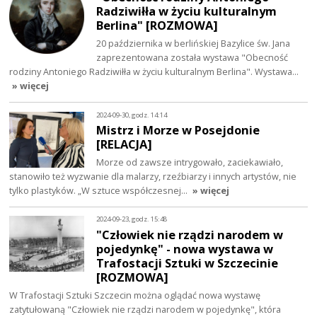
Radziwiłła w życiu kulturalnym
Berlina" [ROZMOWA]
20 października w berlińskiej Bazylice św. Jana
zaprezentowana została wystawa "Obecność
rodziny Antoniego Radziwiłła w życiu kulturalnym Berlina". Wystawa…
» więcej
2024-09-30, godz. 14:14
Mistrz i Morze w Posejdonie
[RELACJA]
Morze od zawsze intrygowało, zaciekawiało,
stanowiło też wyzwanie dla malarzy, rzeźbiarzy i innych artystów, nie
tylko plastyków. „W sztuce współczesnej…
» więcej
2024-09-23, godz. 15:48
"Człowiek nie rządzi narodem w
pojedynkę" - nowa wystawa w
Trafostacji Sztuki w Szczecinie
[ROZMOWA]
W Trafostacji Sztuki Szczecin można oglądać nowa wystawę
zatytułowaną "Człowiek nie rządzi narodem w pojedynkę", która