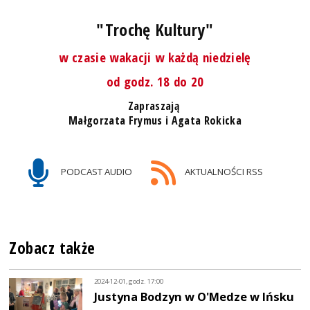
"Trochę Kultury"
w czasie wakacji w każdą niedzielę
od godz. 18 do 20
Zapraszają
Małgorzata Frymus i Agata Rokicka
PODCAST AUDIO
AKTUALNOŚCI RSS
Zobacz także
2024-12-01, godz. 17:00
Justyna Bodzyn w O'Medze w Ińsku