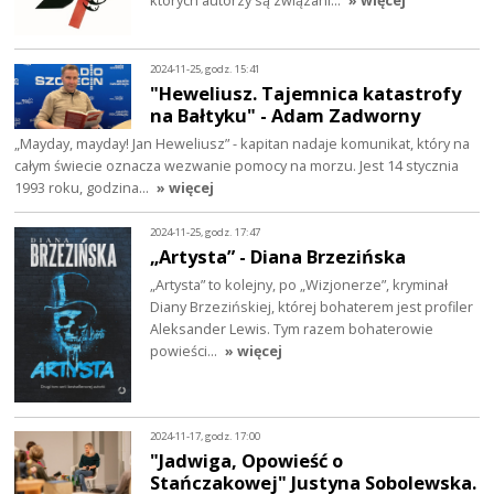
2024-11-25, godz. 15:41
"Heweliusz. Tajemnica katastrofy
na Bałtyku" - Adam Zadworny
„Mayday, mayday! Jan Heweliusz” - kapitan nadaje komunikat, który na
całym świecie oznacza wezwanie pomocy na morzu. Jest 14 stycznia
1993 roku, godzina…
» więcej
2024-11-25, godz. 17:47
„Artysta” - Diana Brzezińska
„Artysta” to kolejny, po „Wizjonerze”, kryminał
Diany Brzezińskiej, której bohaterem jest profiler
Aleksander Lewis. Tym razem bohaterowie
powieści…
» więcej
2024-11-17, godz. 17:00
"Jadwiga, Opowieść o
Stańczakowej" Justyna Sobolewska.