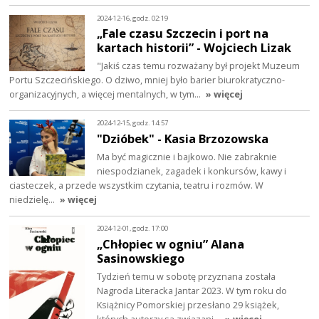
2024-12-16, godz. 02:19
„Fale czasu Szczecin i port na
kartach historii” - Wojciech Lizak
"Jakiś czas temu rozważany był projekt Muzeum
Portu Szczecińskiego. O dziwo, mniej było barier biurokratyczno-
organizacyjnych, a więcej mentalnych, w tym…
» więcej
2024-12-15, godz. 14:57
"Dzióbek" - Kasia Brzozowska
Ma być magicznie i bajkowo. Nie zabraknie
niespodzianek, zagadek i konkursów, kawy i
ciasteczek, a przede wszystkim czytania, teatru i rozmów. W
niedzielę…
» więcej
2024-12-01, godz. 17:00
„Chłopiec w ogniu” Alana
Sasinowskiego
Tydzień temu w sobotę przyznana została
Nagroda Literacka Jantar 2023. W tym roku do
Książnicy Pomorskiej przesłano 29 książek,
których autorzy są związani…
» więcej