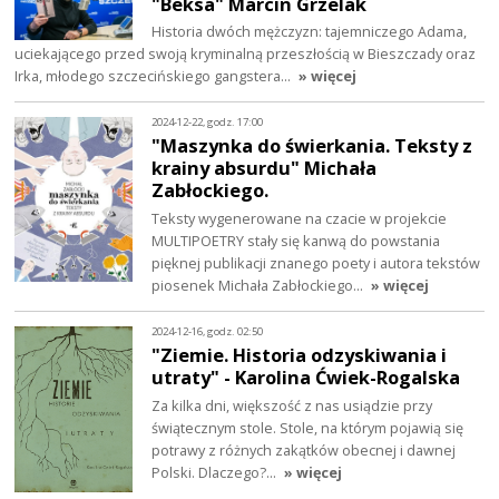
"Beksa" Marcin Grzelak
Historia dwóch mężczyzn: tajemniczego Adama,
uciekającego przed swoją kryminalną przeszłością w Bieszczady oraz
Irka, młodego szczecińskiego gangstera…
» więcej
2024-12-22, godz. 17:00
"Maszynka do świerkania. Teksty z
krainy absurdu" Michała
Zabłockiego.
Teksty wygenerowane na czacie w projekcie
MULTIPOETRY stały się kanwą do powstania
pięknej publikacji znanego poety i autora tekstów
piosenek Michała Zabłockiego…
» więcej
2024-12-16, godz. 02:50
"Ziemie. Historia odzyskiwania i
utraty" - Karolina Ćwiek-Rogalska
Za kilka dni, większość z nas usiądzie przy
świątecznym stole. Stole, na którym pojawią się
potrawy z różnych zakątków obecnej i dawnej
Polski. Dlaczego?…
» więcej