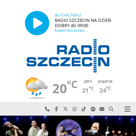
SŁUCHAJ TERAZ
RADIO SZCZECIN NA DZIEŃ
DOBRY do 09:00
Robert Bochenko
°C
jutro
pojutrze
20
°C
°C
21
24
Najlepiej po prostu do nas zadzwoń
Odwiedź nas na Facebook-u
Odwiedź nas na X
Odwiedź nas na Instagram-ie
Odwiedź nas na TikTok-u
Szukaj nas na Spotify
Wyślij do nas w
Szukaj