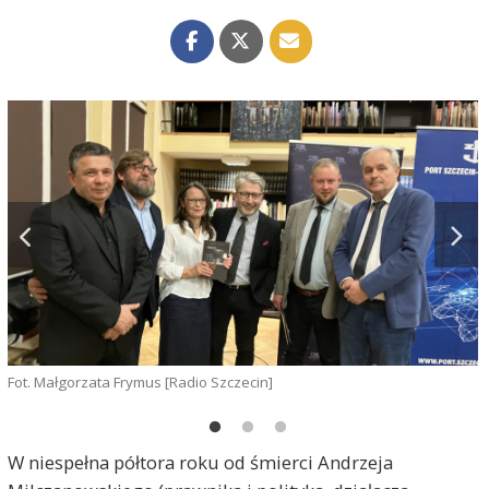
Fot. Małgorzata Frymus [Radio Szczecin]
F
W niespełna półtora roku od śmierci Andrzeja