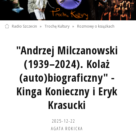
Radio Szczecin
»
Trochę Kultury
»
Rozmowy o książkach
"Andrzej Milczanowski
(1939–2024). Kolaż
(auto)biograficzny" -
Kinga Konieczny i Eryk
Krasucki
2025-12-22
AGATA ROKICKA