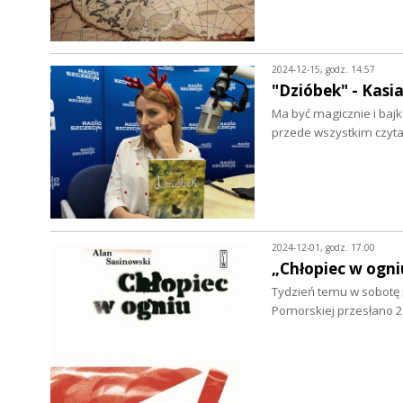
2024-12-15, godz. 14:57
"Dzióbek" - Kasi
Ma być magicznie i bajk
przede wszystkim czyta
2024-12-01, godz. 17:00
„Chłopiec w ogni
Tydzień temu w sobotę 
Pomorskiej przesłano 2