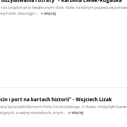
a odzyskiwania i utraty" - Karolina Ćwiek-Rogalska
z nas usiądzie przy świątecznym stole. Stole, na którym pojawią się potraw
nej Polski. Dlaczego?…
» więcej
cin i port na kartach historii” - Wojciech Lizak
any był projekt Muzeum Portu Szczecińskiego. O dziwo, mniej było barier
acyjnych, a więcej mentalnych, w tym…
» więcej