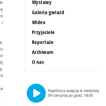
Wystawy
ki
ię
Galeria gwiazd
to
Wideo
 i
Przyjaciele
Reportaże
a,
su
Archiwum
go
O nas
ej
ę,
do
ra
Najbliższa audycja w niedzielę,
.
09 sierpnia po godz. 18:00