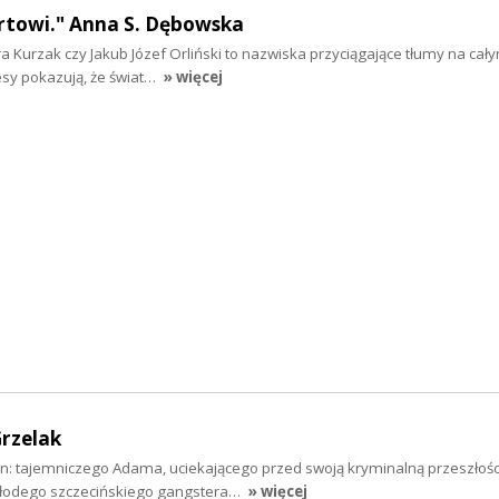
rtowi." Anna S. Dębowska
ra Kurzak czy Jakub Józef Orliński to nazwiska przyciągające tłumy na cały
esy pokazują, że świat…
» więcej
rzelak
n: tajemniczego Adama, uciekającego przed swoją kryminalną przeszłośc
młodego szczecińskiego gangstera…
» więcej