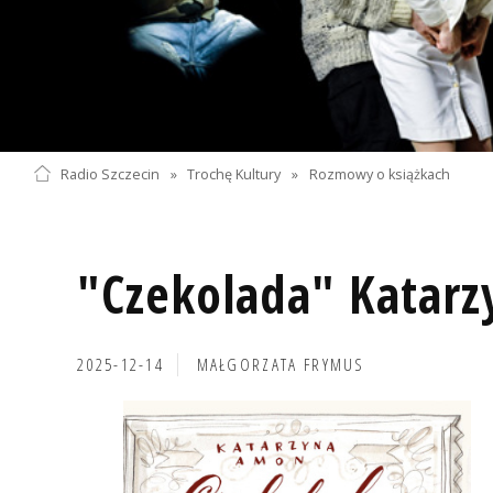
Radio Szczecin
»
Trochę Kultury
»
Rozmowy o książkach
"Czekolada" Katar
2025-12-14
MAŁGORZATA FRYMUS