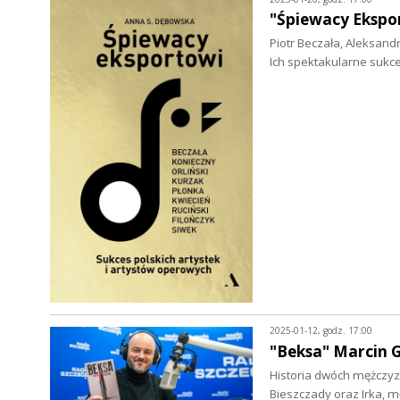
"Śpiewacy Ekspo
Piotr Beczała, Aleksand
Ich spektakularne sukc
2025-01-12, godz. 17:00
"Beksa" Marcin G
Historia dwóch mężczyz
Bieszczady oraz Irka, 