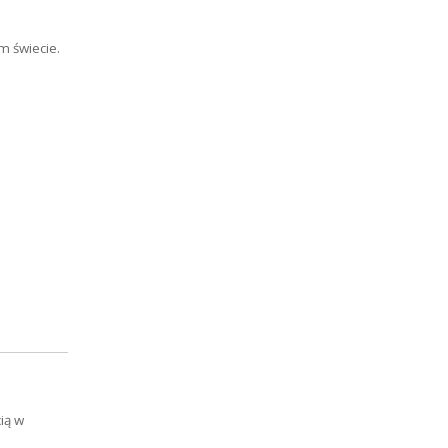
m świecie.
ią w