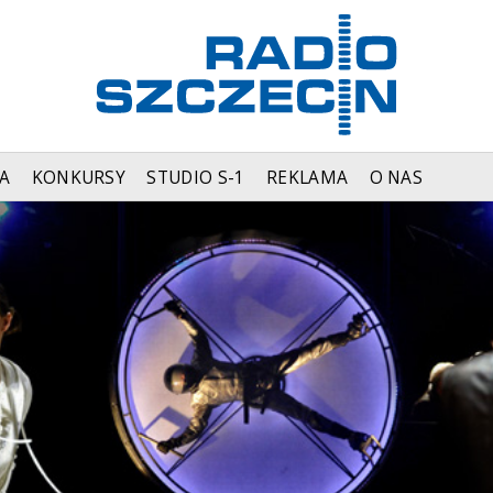
A
KONKURSY
STUDIO S-1
REKLAMA
O NAS