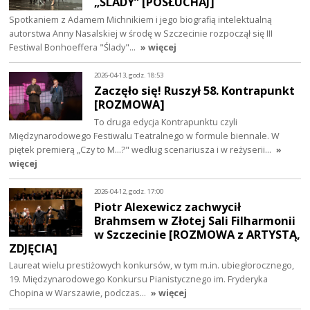
„ŚLADY” [POSŁUCHAJ]
Spotkaniem z Adamem Michnikiem i jego biografią intelektualną
autorstwa Anny Nasalskiej w środę w Szczecinie rozpoczął się III
Festiwal Bonhoeffera "Ślady"…
» więcej
2026-04-13, godz. 18:53
Zaczęło się! Ruszył 58. Kontrapunkt
[ROZMOWA]
To druga edycja Kontrapunktu czyli
Międzynarodowego Festiwalu Teatralnego w formule biennale. W
piętek premierą „Czy to M…?" według scenariusza i w reżyserii…
»
więcej
2026-04-12, godz. 17:00
Piotr Alexewicz zachwycił
Brahmsem w Złotej Sali Filharmonii
w Szczecinie [ROZMOWA z ARTYSTĄ,
ZDJĘCIA]
Laureat wielu prestiżowych konkursów, w tym m.in. ubiegłorocznego,
19. Międzynarodowego Konkursu Pianistycznego im. Fryderyka
Chopina w Warszawie, podczas…
» więcej