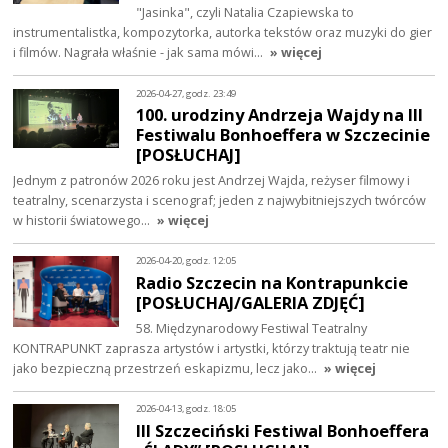
"Jasinka", czyli Natalia Czapiewska to
instrumentalistka, kompozytorka, autorka tekstów oraz muzyki do gier
i filmów. Nagrała właśnie - jak sama mówi…
» więcej
2026-04-27, godz. 23:49
100. urodziny Andrzeja Wajdy na III
Festiwalu Bonhoeffera w Szczecinie
[POSŁUCHAJ]
Jednym z patronów 2026 roku jest Andrzej Wajda, reżyser filmowy i
teatralny, scenarzysta i scenograf; jeden z najwybitniejszych twórców
w historii światowego…
» więcej
2026-04-20, godz. 12:05
Radio Szczecin na Kontrapunkcie
[POSŁUCHAJ/GALERIA ZDJĘĆ]
58. Międzynarodowy Festiwal Teatralny
KONTRAPUNKT zaprasza artystów i artystki, którzy traktują teatr nie
jako bezpieczną przestrzeń eskapizmu, lecz jako…
» więcej
2026-04-13, godz. 18:05
III Szczeciński Festiwal Bonhoeffera