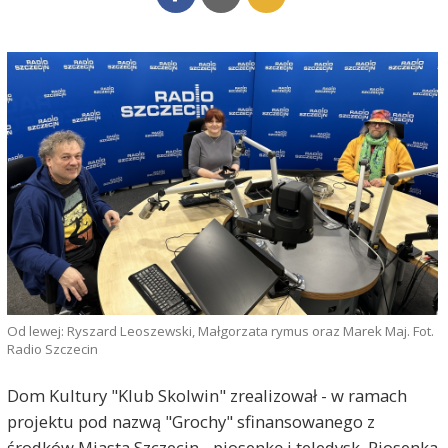
Od lewej: Ryszard Leoszewski, Małgorzata rymus oraz Marek Maj. Fot.
Radio Szczecin
Dom Kultury "Klub Skolwin" zrealizował - w ramach
projektu pod nazwą "Grochy" sfinansowanego z
środków Miasta Szczecin - piosenkę i teledysk. Piosenka