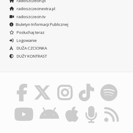
radioszczecin.pl
radioszczecinextra.pl
radioszczecin.tv
Biuletyn Informacji Publicznej
Posłuchaj teraz
Logowanie
DUŻA CZCIONKA
DUŻY KONTRAST