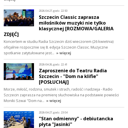
2026-04-27, godz. 22:50
Szczecin Classic zaprasza
miłośników muzyki nie tylko
klasycznej [ROZMOWA/GALERIA
ZDJĘĆ]
Koncertem w studiu Radia Szczecin dziś wieczorem (26 kwietnia)
oficjalnie rozpocznie się 8. edycja Szczecin Classic. Muzyczne
spotkanie zatytułowane jest…
» więcej
2026-04-26, godz. 22:41
Zaproszenie do Teatru Radia
Szczecin - "Dom na klifie"
[POSŁUCHAJ]
Morze, miłość, rodzina, smutek i strach, radość i nadzieja - Radio
Szczecin zaprasza na premierę słuchowiska na podstawie powieści
Moniki Szwai "Dom na…
» więcej
2026-04-27, godz. 23:04
"Stan odmienny" - debiutancka
płyta "Jasinki"