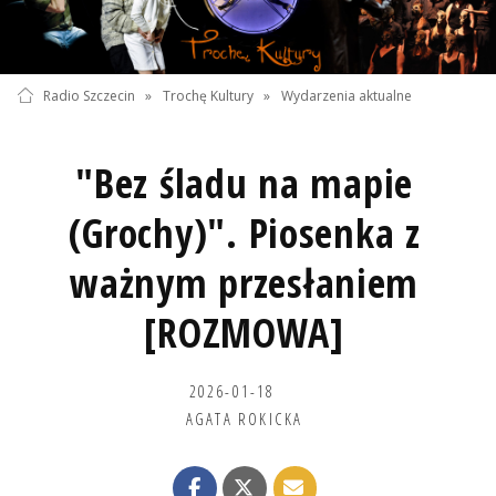
Radio Szczecin
»
Trochę Kultury
»
Wydarzenia aktualne
"Bez śladu na mapie
(Grochy)". Piosenka z
ważnym przesłaniem
[ROZMOWA]
2026-01-18
AGATA ROKICKA