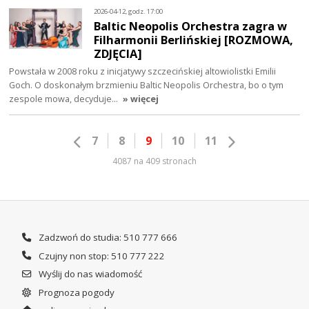
2026-04-12, godz. 17:00
Baltic Neopolis Orchestra zagra w
Filharmonii Berlińskiej [ROZMOWA,
ZDJĘCIA]
Powstała w 2008 roku z inicjatywy szczecińskiej altowiolistki Emilii
Goch. O doskonałym brzmieniu Baltic Neopolis Orchestra, bo o tym
zespole mowa, decyduje…
» więcej
7
8
9
10
11
4087 na 409 stronach
Zadzwoń do studia: 510 777 666
Czujny non stop: 510 777 222
Wyślij do nas wiadomość
Prognoza pogody