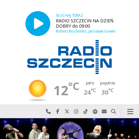
SŁUCHAJ TERAZ
RADIO SZCZECIN NA DZIEŃ
DOBRY do 09:00
Robert Bochenko, Jarosław Gowin
°C
jutro
pojutrze
12
°C
°C
24
30
Najlepiej po prostu do nas zadzwoń
Odwiedź nas na Facebook-u
Odwiedź nas na X
Odwiedź nas na Instagram-ie
Odwiedź nas na TikTok-u
Szukaj nas na Spotify
Wyślij do nas w
Szukaj