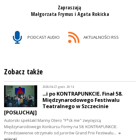
Zapraszają
Małgorzata Frymus i Agata Rokicka
PODCAST AUDIO
AKTUALNOŚCI RSS
Zobacz także
2026-04-27, godz. 20:14
...i po KONTRAPUNKCIE. Finał 58.
Międzynarodowego Festiwalu
Teatralnego w Szczecinie
[POSŁUCHAJ]
Autorski spektakl Mariny Otero "F*ck me" zwycięzcą
Międzynarodowego Konkursu Formy na 58. KONTRAPUNKCIE.
Przedstawienie otrzymało od jurorów Grand Prix Festiwalu…
»
więcej