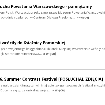
buchu Powstania Warszawskiego - pamiętamy
lem Polski Walczącej, przekazanej przez Muzeum Powstania Warszawsk
o południe rozdanych w Centrum Dialogu Przełomy…
» więcej
 wróciły do Książnicy Pomorskiej
przedwojennego księgozbioru Biblioteki Miejskiej w Szczecinie wróciły d
zięki staraniom Ministerstwa…
» więcej
16. Summer Contrast Festival [POSŁUCHAJ, ZDJĘCIA]
z najbardziej klimatycznych i najlepiej zorganizowanych festiwali muzyki
. Docenia się go za unikalną, wręcz…
» więcej