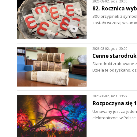
2026-08-02, godz. 20:00
82. Rocznica wy
300 przypinek z symbo
zostało wczoraj w sam
2026-08-02, godz. 20:00
Cenne starodruki
Starodruki zrabowane z 
Dzieła te odzyskano, d
2026-08-02, godz. 19:27
Rozpoczyna się 
Uznawany jest za jeden 
elektronicznej w Polsce