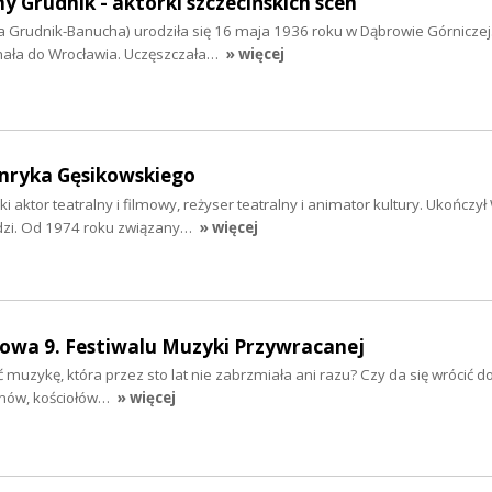
 Grudnik - aktorki szczecińskich scen
a Grudnik-Banucha) urodziła się 16 maja 1936 roku w Dąbrowie Górniczej
hała do Wrocławia. Uczęszczała…
» więcej
nryka Gęsikowskiego
aktor teatralny i filmowy, reżyser teatralny i animator kultury. Ukończył
dzi. Od 1974 roku związany…
» więcej
owa 9. Festiwalu Muzyki Przywracanej
ć muzykę, która przez sto lat nie zabrzmiała ani razu? Czy da się wrócić 
nów, kościołów…
» więcej