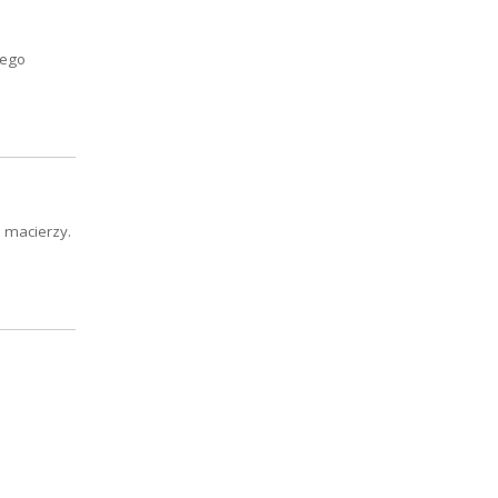
iego
o macierzy.