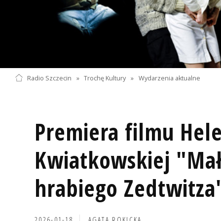
Radio Szczecin
»
Trochę Kultury
»
Wydarzenia aktualne
Premiera filmu Hel
Kwiatkowskiej "Mał
hrabiego Zedtwitza
2026-01-18
AGATA ROKICKA