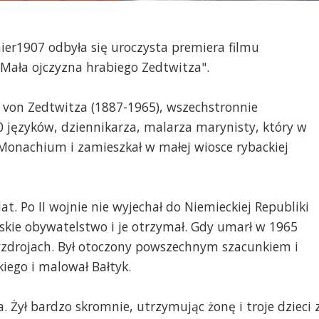
nier1907 odbyła się uroczysta premiera filmu
Mała ojczyzna hrabiego Zedtwitza".
a von Zedtwitza (1887-1965), wszechstronnie
 języków, dziennikarza, malarza marynisty, który w
z Monachium i zamieszkał w małej wiosce rybackiej
at. Po II wojnie nie wyjechał do Niemieckiej Republiki
polskie obywatelstwo i je otrzymał. Gdy umarł w 1965
yzdrojach. Był otoczony powszechnym szacunkiem i
iego i malował Bałtyk.
 Żył bardzo skromnie, utrzymując żonę i troje dzieci 