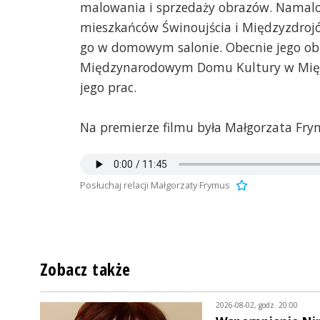
malowania i sprzedaży obrazów. Namalo
mieszkańców Świnoujścia i Międzyzdrojó
go w domowym salonie. Obecnie jego obra
Międzynarodowym Domu Kultury w Międz
jego prac.
Na premierze filmu była Małgorzata Fry
Posłuchaj relacji Małgorzaty Frymus
Zobacz także
2026-08-02, godz. 20:00