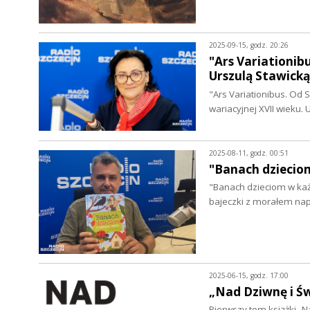
2025-09-15, godz. 20:26
"Ars Variationib
Urszulą Stawicką
"Ars Variationibus. Od 
wariacyjnej XVII wieku.
2025-08-11, godz. 00:51
"Banach dziecio
"Banach dzieciom w każd
bajeczki z morałem na
2025-06-15, godz. 17:00
„Nad Dziwnę i Św
Pierwszy tom książki „