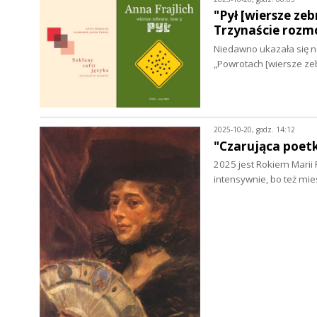
"Pył [wiersze zeb
Trzynaście rozmó
Niedawno ukazała się no
„Powrotach [wiersze ze
2025-10-20, godz. 14:12
"Czarująca poetk
2025 jest Rokiem Marii 
intensywnie, bo też m