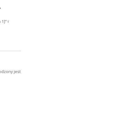
.
1]” i
odzony jest