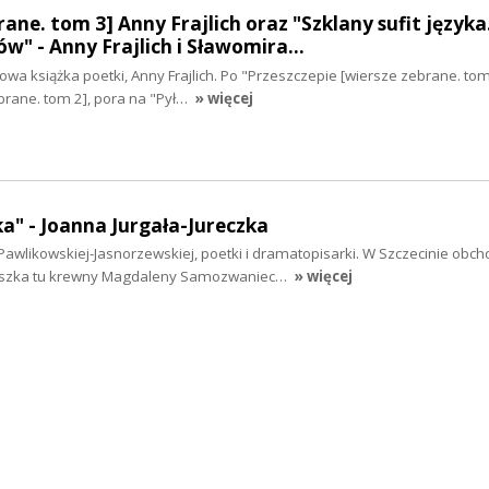
rane. tom 3] Anny Frajlich oraz "Szklany sufit języka
w" - Anny Frajlich i Sławomira…
wa książka poetki, Anny Frajlich. Po "Przeszczepie [wiersze zebrane. tom 
brane. tom 2], pora na "Pył…
» więcej
a" - Joanna Jurgała-Jureczka
Pawlikowskiej-Jasnorzewskiej, poetki i dramatopisarki. W Szczecinie obch
ieszka tu krewny Magdaleny Samozwaniec…
» więcej