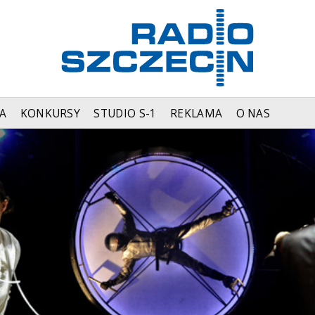
A
KONKURSY
STUDIO S-1
REKLAMA
O NAS