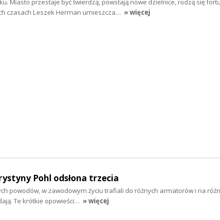
ku. Miasto przestaje być twierdzą, powstają nowe dzielnice, rodzą się fort
ich czasach Leszek Herman umieszcza…
» więcej
ystyny Pohl odsłona trzecia
ch powodów, w zawodowym życiu trafiali do różnych armatorów i na różne
ają. Te krótkie opowieści…
» więcej