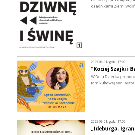
osadnikami Ziemi Woli
2025-06-01, godz. 17:00
"Kociej Szajki i 
W Dniu Dziecka proponu
tom kultowej serii aut
2025-06-01, godz. 17:00
„Ideburga. Igra