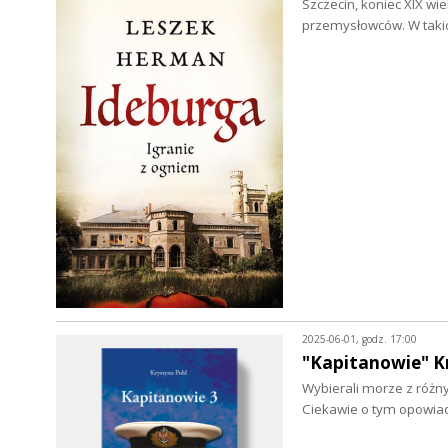
Szczecin, koniec XIX wie
przemysłowców. W tak
2025-06-01, godz. 17:00
"Kapitanowie" Kr
Wybierali morze z różny
Ciekawie o tym opowiad