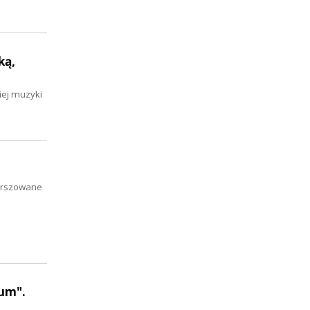
ką,
iej muzyki
ierszowane
eum".
i