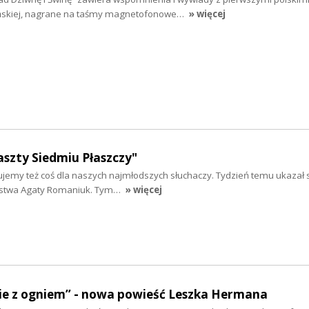
ńskiej, nagrane na taśmy magnetofonowe…
» więcej
Baszty Siedmiu Płaszczy"
jemy też coś dla naszych najmłodszych słuchaczy. Tydzień temu ukazał s
orstwa Agaty Romaniuk. Tym…
» więcej
nie z ogniem” - nowa powieść Leszka Hermana