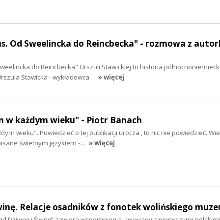
us. Od Sweelincka do Reincbecka" - rozmowa z autor
Sweelincka do Reincbecka" Urszuli Stawickiej to historia północnoniemieck
 Urszula Stawicka - wykładowca…
» więcej
m w każdym wieku" - Piotr Banach
ym wieku". Powiedzieć o tej publikacji urocza , to nic nie powiedzieć. W
pisane świetnym językiem -…
» więcej
inę. Relacje osadników z fonotek wolińskiego muz
Nad Dziwnę i Świnę” zawiera wspomnienia i wywiady z pierwszymi polskim