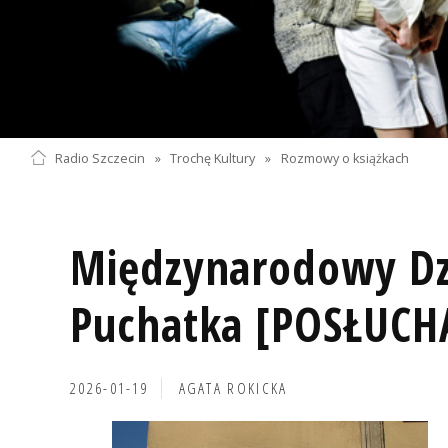
Radio Szczecin
»
Trochę Kultury
»
Rozmowy o książkach
Międzynarodowy Dz
Puchatka [POSŁUCH
2026-01-19
AGATA ROKICKA