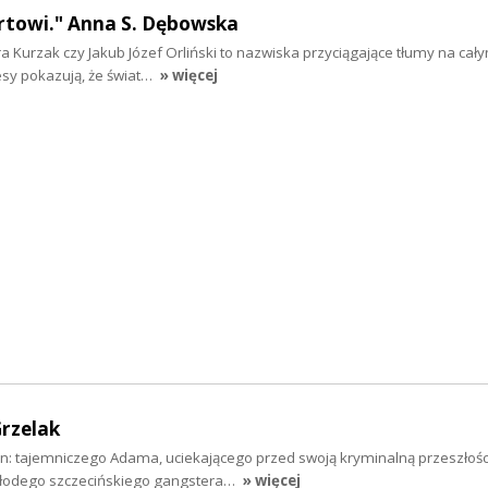
rtowi." Anna S. Dębowska
ra Kurzak czy Jakub Józef Orliński to nazwiska przyciągające tłumy na cały
esy pokazują, że świat…
» więcej
rzelak
n: tajemniczego Adama, uciekającego przed swoją kryminalną przeszłośc
młodego szczecińskiego gangstera…
» więcej