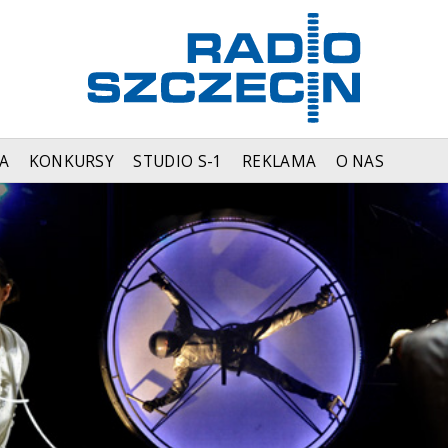
A
KONKURSY
STUDIO S-1
REKLAMA
O NAS