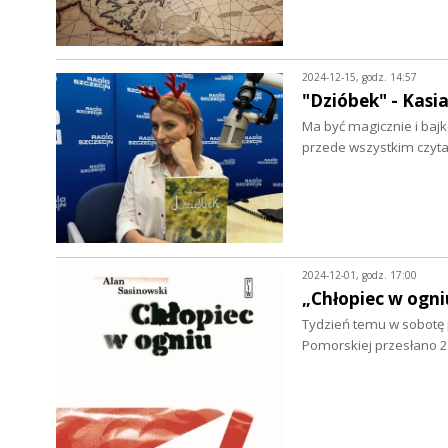
2024-12-15, godz. 14:57
"Dzióbek" - Kasi
Ma być magicznie i bajk
przede wszystkim czyta
2024-12-01, godz. 17:00
„Chłopiec w ogni
Tydzień temu w sobotę 
Pomorskiej przesłano 2