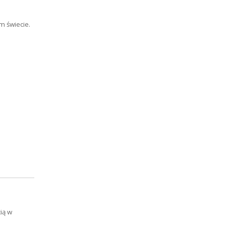
m świecie.
ią w