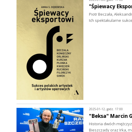
"Śpiewacy Ekspo
Piotr Beczała, Aleksand
Ich spektakularne sukc
2025-01-12, godz. 17:00
"Beksa" Marcin G
Historia dwóch mężczyz
Bieszczady oraz Irka, 