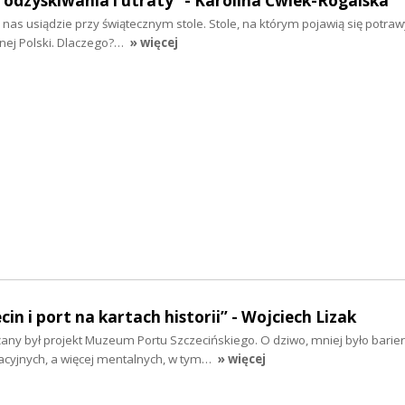
a odzyskiwania i utraty" - Karolina Ćwiek-Rogalska
z nas usiądzie przy świątecznym stole. Stole, na którym pojawią się potraw
nej Polski. Dlaczego?…
» więcej
cin i port na kartach historii” - Wojciech Lizak
any był projekt Muzeum Portu Szczecińskiego. O dziwo, mniej było barier
acyjnych, a więcej mentalnych, w tym…
» więcej