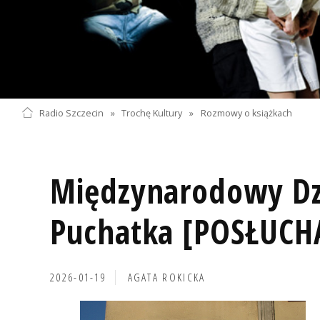
Radio Szczecin
»
Trochę Kultury
»
Rozmowy o książkach
Międzynarodowy Dz
Puchatka [POSŁUCH
2026-01-19
AGATA ROKICKA